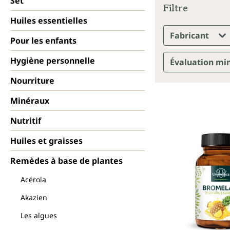
Set
Filtre
Huiles essentielles
Fabricant
Pour les enfants
Hygiène personnelle
Évaluation mi
Nourriture
Minéraux
Nutritif
Huiles et graisses
Remèdes à base de plantes
Acérola
Akazien
Les algues