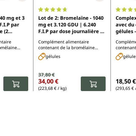
4.8 sur 5 étoiles
Note moyenne de 4.8 sur 5 étoiles
Note moy
40 mg et 3
Lot de 2: Bromelaïne - 1040
Complex
F.I.P par
mg et 3.120 GDU | 6.240
avec du 
e (2
F.I.P par dose journalière (2
gélules 
s gastro-
gélules) - avec DR® Caps
taire
Complément alimentaire
Compléme
- 120
entériques - 2 x 120 gélules
omélaïne
contenant de la bromélaïne
contenant
imedica
- par Unimedica
'ananas
issue d'un extrait d'ananas
soutenir 
gélules
gélule
Prix de vente :
37,80 €
Prix régulier :
Prix rég
34,00 €
18,50 €
(223,68 € / kg)
(293,65 € 