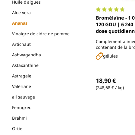
Huile d'algues
Aloe vera
Note moyenne de 
Bromélaïne - 1 0
Ananas
120 GDU | 6 240 
dose quotidienn
Vinaigre de cidre de pomme
gélules) - gélule
Complément alimen
résistantes DR® 
Artichaut
contenant de la br
gélules - de Un
issue de l'extrait d
Ashwagandha
gélules
Astaxanthine
Prix régulier :
Astragale
18,90 €
Valériane
(248,68 € / kg)
ail sauvage
Fenugrec
Brahmi
Ortie