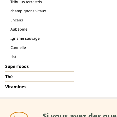
Tribulus terrestris
champignons vitaux
Encens
Aubépine
Igname sauvage
Cannelle
ciste
Superfoods
Thé
Vitamines
Si vous avez des que