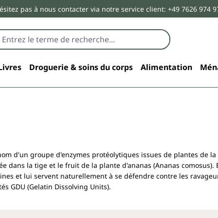
ésitez pas à nous contacter via notre service client: +49 7626 974 9
Livres
Droguerie & soins du corps
Alimentation
Mén
nom d'un groupe d'enzymes protéolytiques issues de plantes de la 
ée dans la tige et le fruit de la plante d'ananas (Ananas comosus).
nes et lui servent naturellement à se défendre contre les ravageu
és GDU (Gelatin Dissolving Units).