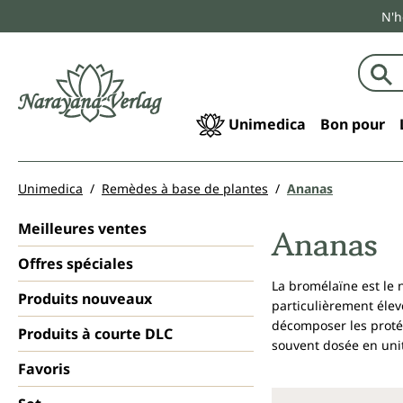
N'h
echerche
Passer à la navigation principale
Unimedica
Bon pour
Unimedica
Remèdes à base de plantes
Ananas
Meilleures ventes
Ananas
Offres spéciales
La bromélaïne est le 
Produits nouveaux
particulièrement élev
décomposer les protéi
Produits à courte DLC
souvent dosée en unit
Favoris