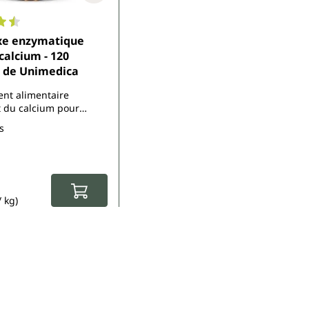
enne de 4.4 sur 5 étoiles
e enzymatique
calcium - 120
- de Unimedica
nt alimentaire
 du calcium pour
les enzymes digestives*
s
ulier :
/ kg)