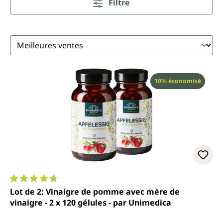
Filtre
Réduction
10% économisé
Note moyenne de 4.8 sur 5 étoiles
Lot de 2: Vinaigre de pomme avec mère de
vinaigre - 2 x 120 gélules - par Unimedica