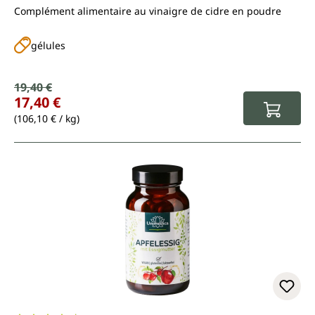
Complément alimentaire au vinaigre de cidre en poudre
gélules
Prix de vente :
19,40 €
Prix régulier :
17,40 €
(106,10 € / kg)