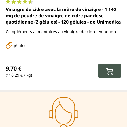
Note moyenne de 4.4 sur 5 étoiles
Vinaigre de cidre avec la mère de vinaigre - 1 140
mg de poudre de vinaigre de cidre par dose
quotidienne (2 gélules) - 120 gélules - de Unimedica
Compléments alimentaires au vinaigre de cidre en poudre
gélules
Prix régulier :
9,70 €
(118,29 € / kg)