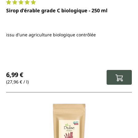
Note moyenne de 5 sur 5 étoiles
Sirop d'érable grade C biologique - 250 ml
issu d'une agriculture biologique contrôlée
Prix régulier :
6,99 €
(27,96 € / l)