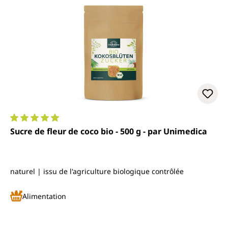
Note moyenne de 4.9 sur 5 étoiles
Sucre de fleur de coco bio - 500 g - par Unimedica
naturel | issu de l'agriculture biologique contrôlée
Alimentation