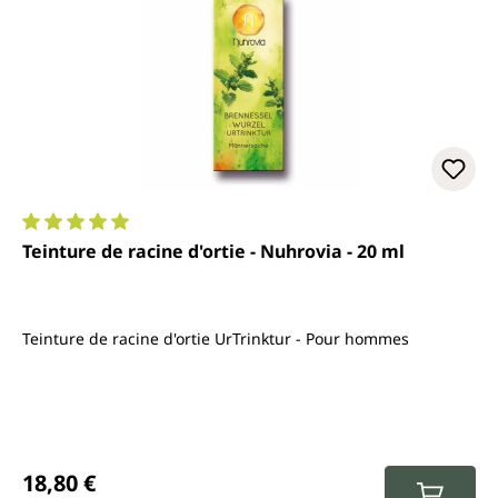
Note moyenne de 5 sur 5 étoiles
Teinture de racine d'ortie - Nuhrovia - 20 ml
Teinture de racine d'ortie UrTrinktur - Pour hommes
Prix régulier :
18,80 €