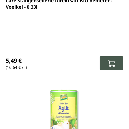
Care Stangensellerie Direktsaft BIO demeter -
Voelkel - 0,33l
Prix régulier :
5,49 €
(16,64 € / l)