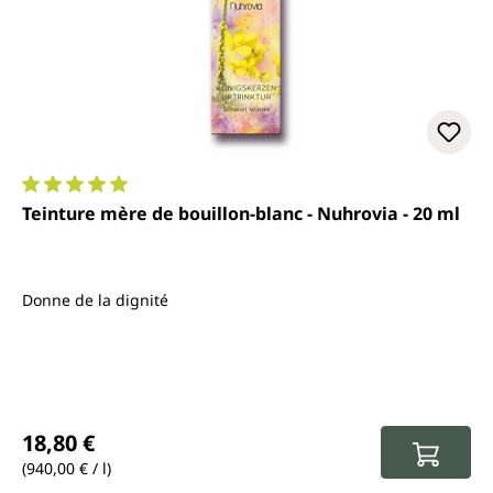
Note moyenne de 5 sur 5 étoiles
Teinture mère de bouillon-blanc - Nuhrovia - 20 ml
Donne de la dignité
Prix régulier :
18,80 €
(940,00 € / l)