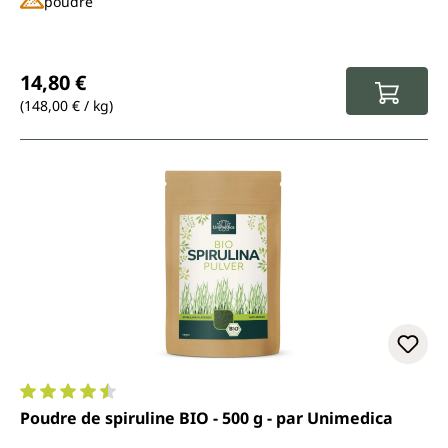
poudre
Prix régulier :
14,80 €
(148,00 € / kg)
Note moyenne de 4.5 sur 5 étoiles
Poudre de spiruline BIO - 500 g - par Unimedica