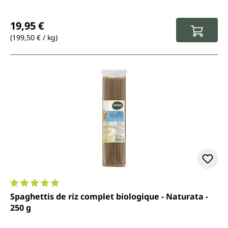
Prix régulier :
19,95 €
(199,50 € / kg)
Note moyenne de 5 sur 5 étoiles
Spaghettis de riz complet biologique - Naturata -
250 g