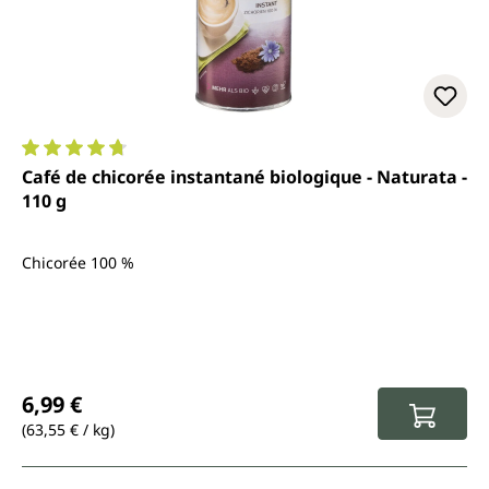
Note moyenne de 4.8 sur 5 étoiles
Café de chicorée instantané biologique - Naturata -
110 g
Chicorée 100 %
Prix régulier :
6,99 €
(63,55 € / kg)