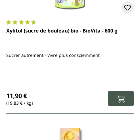
Note moyenne de 4.8 sur 5 étoiles
Xylitol (sucre de bouleau) bio - BioVita - 600 g
Sucrer autrement - vivre plus consciemment
Prix régulier :
11,90 €
(19,83 € / kg)