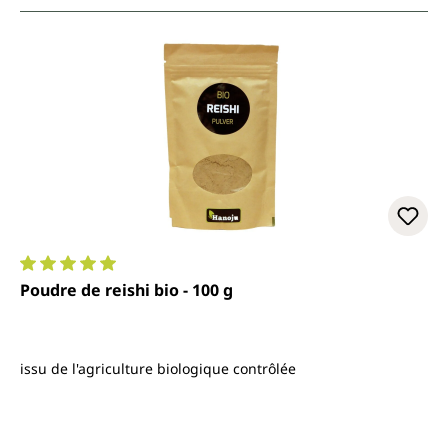
Note moyenne de 5 sur 5 étoiles
Poudre de reishi bio - 100 g
issu de l'agriculture biologique contrôlée