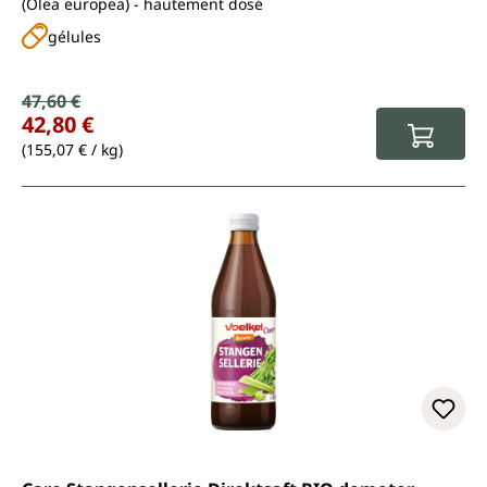
(Olea europea) - hautement dosé
gélules
Prix de vente :
47,60 €
Prix régulier :
42,80 €
(155,07 € / kg)