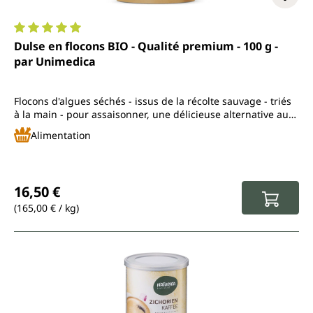
Note moyenne de 5 sur 5 étoiles
Dulse en flocons BIO - Qualité premium - 100 g -
par Unimedica
Flocons d'algues séchés - issus de la récolte sauvage - triés
à la main - pour assaisonner, une délicieuse alternative au
sel
Alimentation
Prix régulier :
16,50 €
(165,00 € / kg)