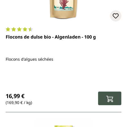
Note moyenne de 4.5 sur 5 étoiles
Flocons de dulse bio - Algenladen - 100 g
Flocons d'algues séchées
Prix régulier :
16,99 €
(169,90 € / kg)