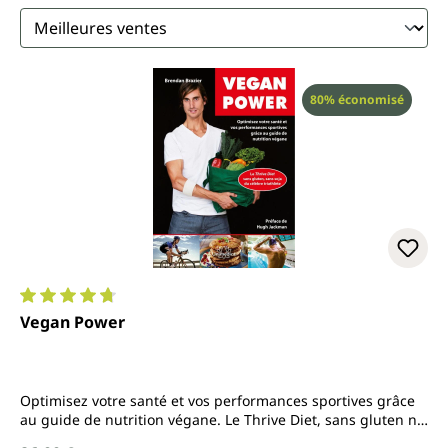
Réduction
80% économisé
Note moyenne de 4.8 sur 5 étoiles
Vegan Power
Optimisez votre santé et vos performances sportives grâce
au guide de nutrition végane. Le Thrive Diet, sans gluten ni
soja, du célèbre triathlète canadien