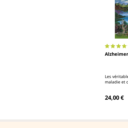
Note moyen
Alzheimer 
Les véritabl
maladie et 
faire dès m
Prix régul
prévenir et 
24,00 €