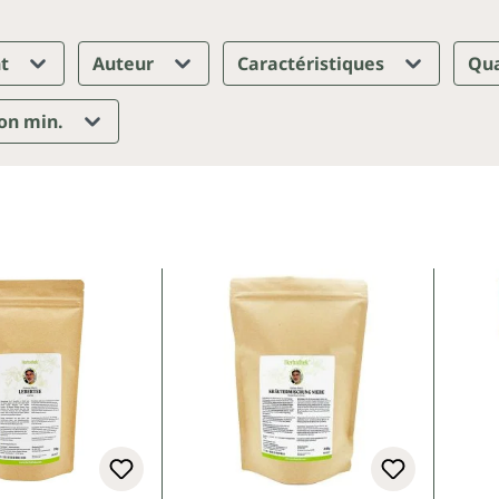
nt
Auteur
Caractéristiques
Qua
ion min.