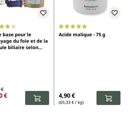
moyenne de 3.9 sur 5 étoiles
Note moyenne de 5 sur 5 étoiles
e base pour le
Acide malique - 75 g
yage du foie et de la
ule biliaire selon
eas Moritz
de vente :
 €
ulier :
Prix régulier :
0 €
4,90 €
(65,33 € / kg)