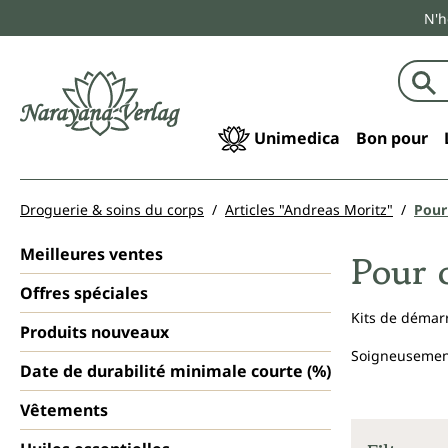
N'h
echerche
Passer à la navigation principale
Unimedica
Bon pour
Droguerie & soins du corps
Articles "Andreas Moritz"
Pour
Meilleures ventes
Pour 
Offres spéciales
Kits de démar
Produits nouveaux
Soigneusement
Date de durabilité minimale courte (%)
Vêtements