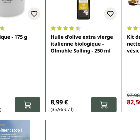
ne de 4.8 sur 5 étoiles
Note moyenne de 4.6 sur 5 étoiles
Note 
que - 175 g
Huile d'olive extra vierge
Kit d
italienne biologique -
netto
Ölmühle Solling - 250 ml
vésic
Andr
Prix 
97,98
Prix rég
ier :
Prix régulier :
8,99 €
82,5
)
(35,96 € / l)