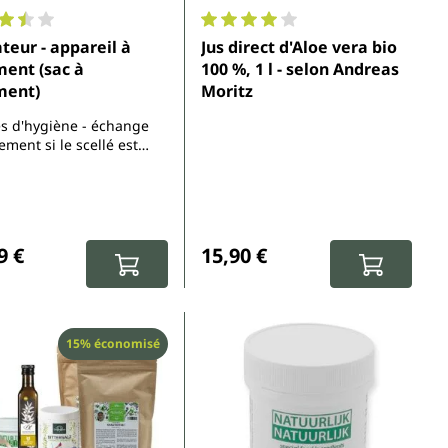
moyenne de 3.6 sur 5 étoiles
Note moyenne de 4.1 sur 5 étoil
ateur - appareil à
Jus direct d'Aloe vera bio
ent (sac à
100 %, 1 l - selon Andreas
ment)
Moritz
es d'hygiène - échange
ment si le scellé est
régulier :
Prix régulier :
9 €
15,90 €
Réduction
15% économisé