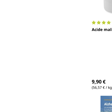
Note moyen
Acide mali
Prix régul
9,90 €
(56,57 € / kg