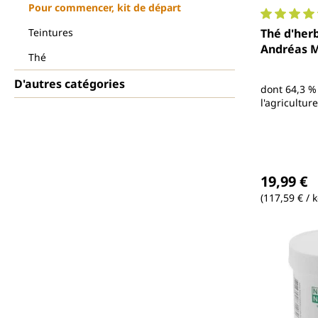
Pour commencer, kit de départ
Note moyen
Teintures
Thé d'herb
Thé
D'autres catégories
dont 64,3 %
l'agricultur
contrôlée
Prix régul
19,99 €
(117,59 € / k