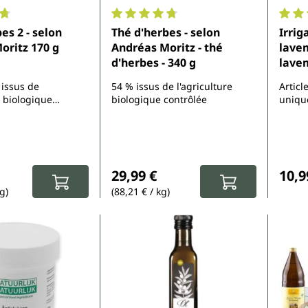
ne de 4.8 sur 5 étoiles
Note moyenne de 4.7 sur 5 étoiles
Note 
es 2 - selon
Thé d'herbes - selon
Irrig
Andréas Moritz 170 g
Andréas Moritz - thé
lavem
d'herbes - 340 g
lave
 issus de
54 % issus de l'agriculture
Articl
e biologique
biologique contrôlée
unique
intact
ier :
Prix régulier :
Prix 
29,99 €
10,9
g)
(88,21 € / kg)