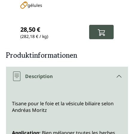
chlorophylle, L-glutathion, choline, minéraux
gélules
g
et vitamines
Prix régulier :
Prix
28,50 €
11,
(282,18 € / kg)
(193,
Produktinformationen
Description
Tisane pour le foie et la vésicule biliaire selon
Andréas Moritz
Application:
Bien mélanger toutes les herbes.