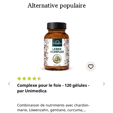
Alternative populaire
Note moyenne de 4.6 sur 5 étoiles
Note
Complexe pour le foie - 120 gélules -
Chardo
par Unimedica
Uni
Combinaison de nutriments avec chardon-
Poudr
marie, Löwenzahn, gentiane, curcuma,
issue