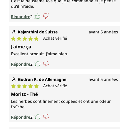
C'est la deuxième fois que je le commande et je pense
qu'il m'aide.
Répondre
2
Kajanthini de Suisse
avant 5 années
Achat vérifié
Note moyenne de 5 sur 5 étoiles
J'aime ça
Excellent produit. J'aime bien.
Répondre
2
Gudrun R. de Allemagne
avant 5 années
Achat vérifié
Note moyenne de 5 sur 5 étoiles
Moritz - Thé
Les herbes sont finement coupées et ont une odeur
fraîche.
Répondre
2