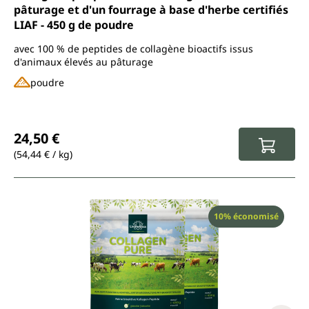
pâturage et d'un fourrage à base d'herbe certifiés
LIAF - 450 g de poudre
avec 100 % de peptides de collagène bioactifs issus
d'animaux élevés au pâturage
poudre
Prix régulier :
24,50 €
(54,44 € / kg)
Réduction
10% économisé