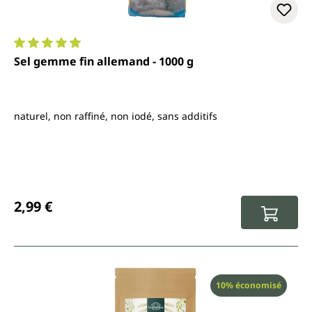
Note moyenne de 4.9 sur 5 étoiles
Sel gemme fin allemand - 1000 g
naturel, non raffiné, non iodé, sans additifs
Prix régulier :
2,99 €
Réduction
10% économisé