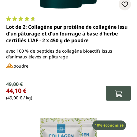
Note moyenne de 4.7 sur 5 étoiles
Lot de 2: Collagène pur protéine de collagène issu
d'un pâturage et d'un fourrage à base d'herbe
certifiés LIAF - 2 x 450 g de poudre
avec 100 % de peptides de collagène bioactifs issus
d'animaux élevés en pâturage
poudre
Prix de vente :
49,00 €
Prix régulier :
44,10 €
(49,00 € / kg)
Réduction
10% économisé