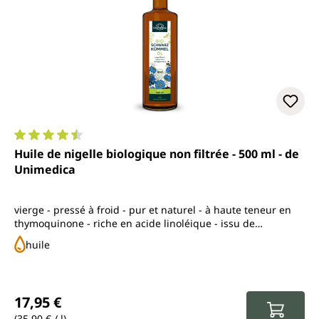
Note moyenne de 4.6 sur 5 étoiles
Huile de nigelle biologique non filtrée - 500 ml - de
Unimedica
vierge - pressé à froid - pur et naturel - à haute teneur en
thymoquinone - riche en acide linoléique - issu de
l'agriculture biologique contrôlée
huile
Prix régulier :
17,95 €
(35,90 € / l)