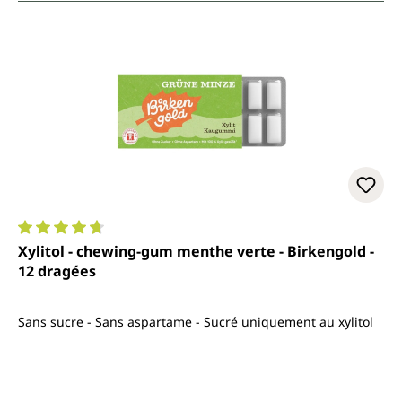
Note moyenne de 4.8 sur 5 étoiles
Xylitol - chewing-gum menthe verte - Birkengold -
12 dragées
Sans sucre - Sans aspartame - Sucré uniquement au xylitol