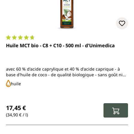
Note moyenne de 4.8 sur 5 étoiles
Huile MCT bio - C8 + C10 - 500 ml - d'Unimedica
avec 60 % d'acide caprylique et 40 % d'acide caprique - à
base d'huile de coco - de qualité biologique - sans goût ni
odeur
huile
Prix régulier :
17,45 €
(34,90 € / l)