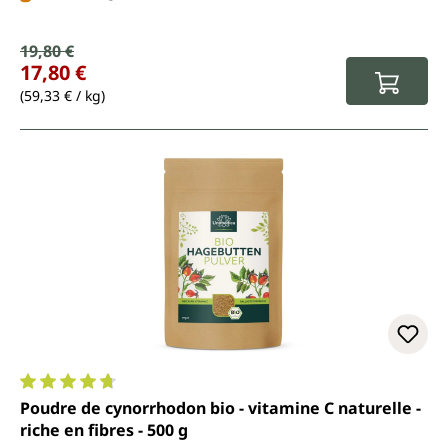
Prix de vente :
19,80 €
Prix régulier :
17,80 €
(59,33 € / kg)
Note moyenne de 4.8 sur 5 étoiles
Poudre de cynorrhodon bio - vitamine C naturelle -
riche en fibres - 500 g