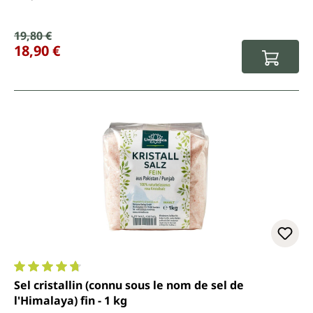
Prix de vente :
19,80 €
Prix régulier :
18,90 €
Note moyenne de 4.8 sur 5 étoiles
Sel cristallin (connu sous le nom de sel de
l'Himalaya) fin - 1 kg