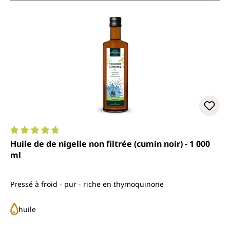
Note moyenne de 4.7 sur 5 étoiles
Huile de de nigelle non filtrée (cumin noir) - 1 000
ml
Pressé à froid - pur - riche en thymoquinone
huile