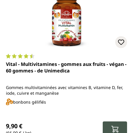
Note moyenne de 4.6 sur 5 étoiles
Vital - Multivitamines - gommes aux fruits - végan -
60 gommes - de Unimedica
Gommes multivitaminées avec vitamines B, vitamine D, fer,
iode, cuivre et manganèse
bonbons gélifiés
Prix régulier :
9,90 €
(66,00 € / kg)