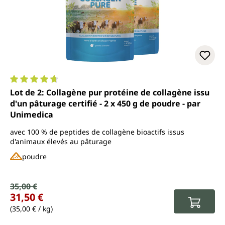
Note moyenne de 4.7 sur 5 étoiles
Lot de 2: Collagène pur protéine de collagène issu
d'un pâturage certifié - 2 x 450 g de poudre - par
Unimedica
avec 100 % de peptides de collagène bioactifs issus
d'animaux élevés au pâturage
poudre
Prix de vente :
35,00 €
Prix régulier :
31,50 €
(35,00 € / kg)