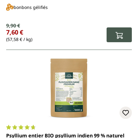
bonbons gélifiés
Prix de vente :
9,90 €
Prix régulier :
7,60 €
(57,58 € / kg)
Note moyenne de 4.7 sur 5 étoiles
Psyllium entier BIO psyllium indien 99 % naturel