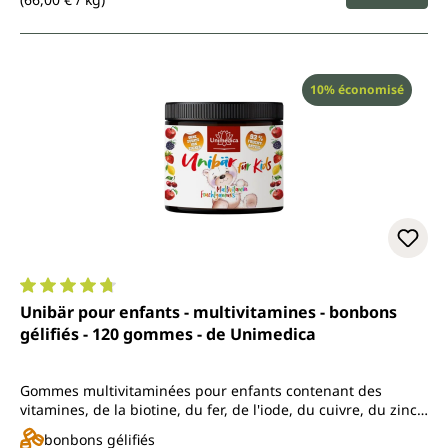
Réduction
10% économisé
Note moyenne de 4.8 sur 5 étoiles
Unibär pour enfants - multivitamines - bonbons
gélifiés - 120 gommes - de Unimedica
Gommes multivitaminées pour enfants contenant des
vitamines, de la biotine, du fer, de l'iode, du cuivre, du zinc,
du manganèse, du chrome et du sélénium
bonbons gélifiés