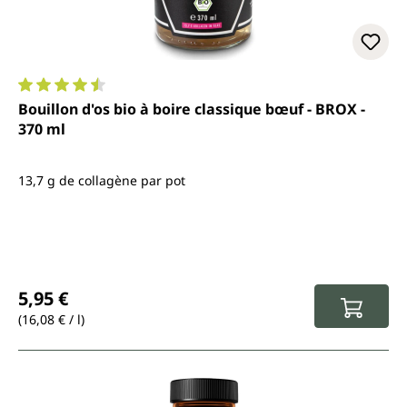
Note moyenne de 4.4 sur 5 étoiles
Bouillon d'os bio à boire classique bœuf - BROX -
370 ml
13,7 g de collagène par pot
Prix régulier :
5,95 €
(16,08 € / l)