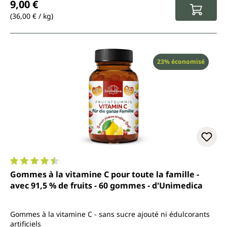
9,00 €
(36,00 € / kg)
Réduction
23% économisé
Note moyenne de 4.4 sur 5 étoiles
Gommes à la vitamine C pour toute la famille -
avec 91,5 % de fruits - 60 gommes - d'Unimedica
Gommes à la vitamine C - sans sucre ajouté ni édulcorants
artificiels