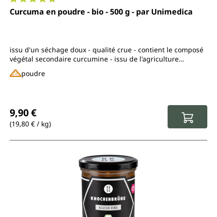
Note moyenne de 4.8 sur 5 étoiles
Curcuma en poudre - bio - 500 g - par Unimedica
issu d'un séchage doux - qualité crue - contient le composé
végétal secondaire curcumine - issu de l'agriculture
biologique contrôlée
poudre
Prix régulier :
9,90 €
(19,80 € / kg)