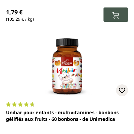
Prix régulier :
1,79 €
(105,29 € / kg)
Note moyenne de 4.7 sur 5 étoiles
Unibär pour enfants - multivitamines - bonbons
gélifiés aux fruits - 60 bonbons - de Unimedica