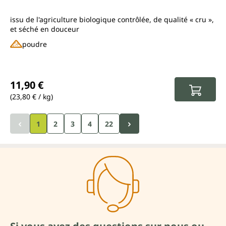
issu de l'agriculture biologique contrôlée, de qualité « cru »,
et séché en douceur
poudre
Prix régulier :
11,90 €
(23,80 € / kg)
Page
Page
Page
1
2
3
4
22