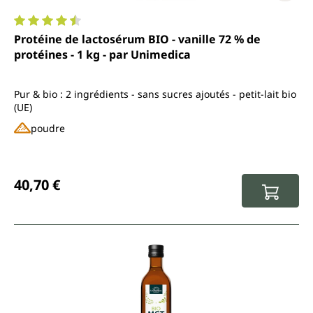
Note moyenne de 4.4 sur 5 étoiles
Protéine de lactosérum BIO - vanille 72 % de
protéines - 1 kg - par Unimedica
Pur & bio : 2 ingrédients - sans sucres ajoutés - petit-lait bio
(UE)
poudre
Prix régulier :
40,70 €