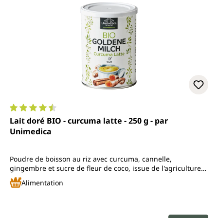
Note moyenne de 4.6 sur 5 étoiles
Lait doré BIO - curcuma latte - 250 g - par
Unimedica
Poudre de boisson au riz avec curcuma, cannelle,
gingembre et sucre de fleur de coco, issue de l'agriculture
biologique contrôlée
Alimentation
Prix régulier :