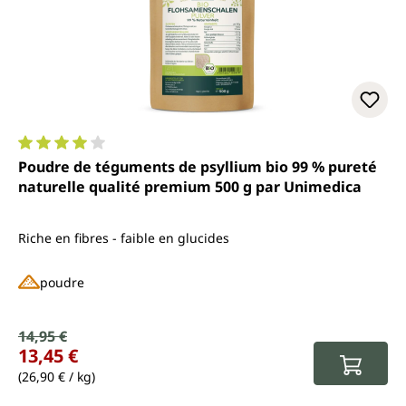
Note moyenne de 4 sur 5 étoiles
Poudre de téguments de psyllium bio 99 % pureté
naturelle qualité premium 500 g par Unimedica
Riche en fibres - faible en glucides
poudre
Prix de vente :
14,95 €
Prix régulier :
13,45 €
(26,90 € / kg)