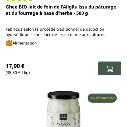
Note moyenne de 4.9 sur 5 étoiles
Ghee BIO lait de foin de l'Allgäu issu du pâturage
et du fourrage à base d'herbe - 500 g
Fabriqué selon le procédé traditionnel de décoction
ayurvédique – sans lactose – issu d'une agriculture
biologique contrôlée
Alimentation
Prix régulier :
17,90 €
(35,80 € / kg)
Réduction
3% économisé