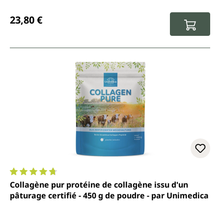
Prix régulier :
23,80 €
Note moyenne de 4.7 sur 5 étoiles
Collagène pur protéine de collagène issu d'un
pâturage certifié - 450 g de poudre - par Unimedica