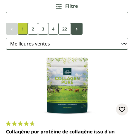
Filtre
Page
Page
Page
1
2
3
4
22
Note moyenne de 4.7 sur 5 étoiles
Collagène pur protéine de collagène issu d'un