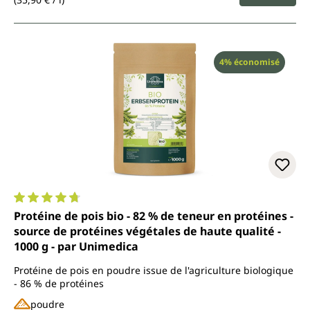
Réduction
4% économisé
Note moyenne de 4.7 sur 5 étoiles
Protéine de pois bio - 82 % de teneur en protéines -
source de protéines végétales de haute qualité -
1000 g - par Unimedica
Protéine de pois en poudre issue de l'agriculture biologique
- 86 % de protéines
poudre