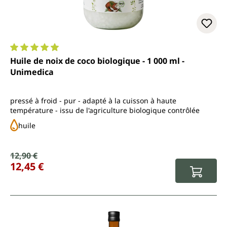
Note moyenne de 4.9 sur 5 étoiles
Huile de noix de coco biologique - 1 000 ml -
Unimedica
pressé à froid - pur - adapté à la cuisson à haute
température - issu de l'agriculture biologique contrôlée
huile
Prix de vente :
12,90 €
Prix régulier :
12,45 €