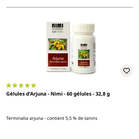
Note moyenne de 5 sur 5 étoiles
Gélules d'Arjuna - Nimi - 60 gélules - 32,8 g
Terminalia arjuna - contient 5,5 % de tanins