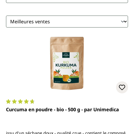
Note moyenne de 4.8 sur 5 étoiles
Curcuma en poudre - bio - 500 g - par Unimedica
issu d'un séchage doux - qualité crue - contient le composé