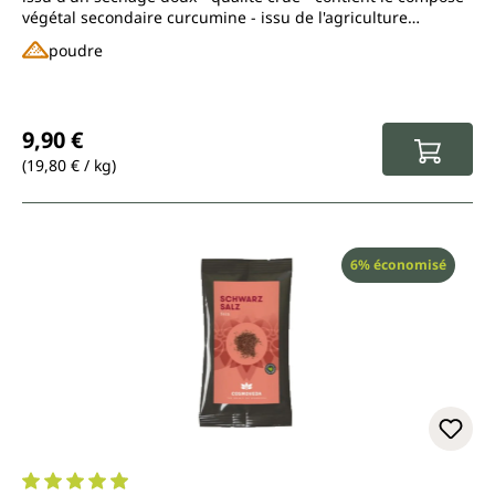
végétal secondaire curcumine - issu de l'agriculture
biologique contrôlée
poudre
Prix régulier :
9,90 €
(19,80 € / kg)
Réduction
6% économisé