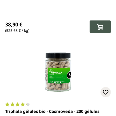
Prix régulier :
38,90 €
(525,68 € / kg)
Note moyenne de 4.3 sur 5 étoiles
Triphala gélules bio - Cosmoveda - 200 gélules