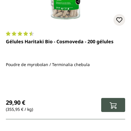
Note moyenne de 4.5 sur 5 étoiles
Gélules Haritaki Bio - Cosmoveda - 200 gélules
Poudre de myrobolan / Terminalia chebula
Prix régulier :
29,90 €
(355,95 € / kg)