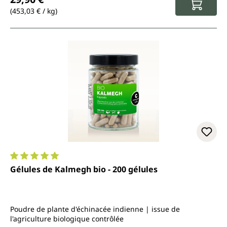
(453,03 € / kg)
Note moyenne de 5 sur 5 étoiles
Gélules de Kalmegh bio - 200 gélules
Poudre de plante d'échinacée indienne | issue de
l'agriculture biologique contrôlée