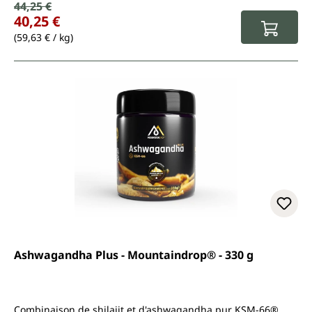
Prix de vente :
44,25 €
Prix régulier :
40,25 €
(59,63 € / kg)
Ashwagandha Plus - Mountaindrop® - 330 g
Combinaison de shilajit et d'ashwagandha pur KSM-66®