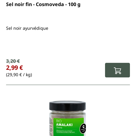
Note moyenne de 4.9 sur 5 étoiles
Sel noir fin - Cosmoveda - 100 g
Sel noir ayurvédique
Prix de vente :
3,20 €
Prix régulier :
2,99 €
(29,90 € / kg)