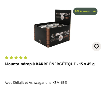
Réduction
9% économisé
Note moyenne de 5 sur 5 étoiles
Mountaindrop® BARRE ÉNERGÉTIQUE - 15 x 45 g
Avec Shilajit et Ashwagandha KSM-66®