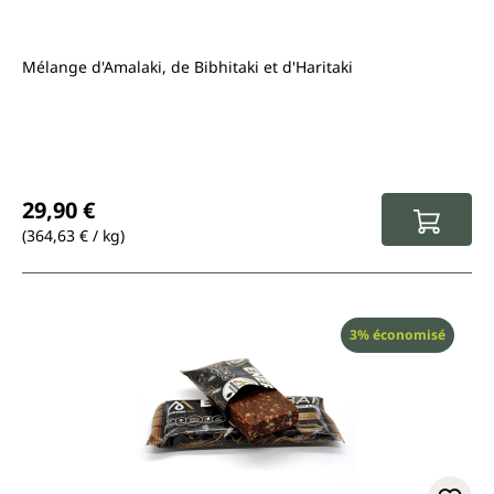
Mélange d'Amalaki, de Bibhitaki et d'Haritaki
Prix régulier :
29,90 €
(364,63 € / kg)
Réduction
3% économisé