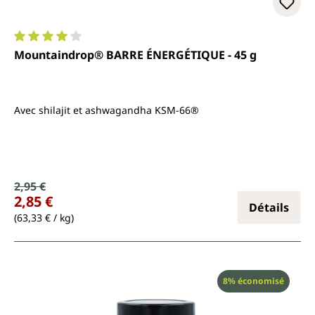
Note moyenne de 4 sur 5 étoiles
Mountaindrop® BARRE ÉNERGÉTIQUE - 45 g
Avec shilajit et ashwagandha KSM-66®
Prix de vente :
2,95 €
Prix régulier :
2,85 €
Détails
(63,33 € / kg)
Réduction
8% économisé