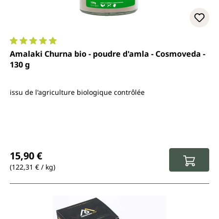
Note moyenne de 5 sur 5 étoiles
Amalaki Churna bio - poudre d'amla - Cosmoveda -
130 g
issu de l'agriculture biologique contrôlée
Prix régulier :
15,90 €
(122,31 € / kg)