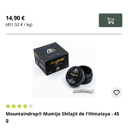
Prix régulier :
14,90 €
(451,52 € / kg)
Note moyenne de 4.1 sur 5 étoiles
Mountaindrop® Mumijo Shilajit de l'Himalaya - 45
g