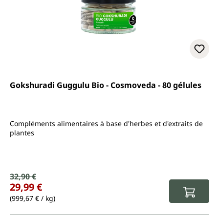
Gokshuradi Guggulu Bio - Cosmoveda - 80 gélules
Compléments alimentaires à base d'herbes et d'extraits de
plantes
Prix de vente :
32,90 €
Prix régulier :
29,99 €
(999,67 € / kg)