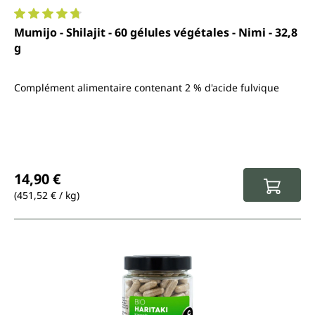
Note moyenne de 4.7 sur 5 étoiles
Mumijo - Shilajit - 60 gélules végétales - Nimi - 32,8
g
Complément alimentaire contenant 2 % d'acide fulvique
Prix régulier :
14,90 €
(451,52 € / kg)