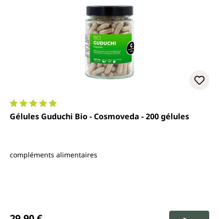
Note moyenne de 5 sur 5 étoiles
Gélules Guduchi Bio - Cosmoveda - 200 gélules
compléments alimentaires
Prix régulier :
29,90 €