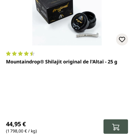
Note moyenne de 4.4 sur 5 étoiles
Mountaindrop® Shilajit original de l'Altaï - 25 g
Prix régulier :
44,95 €
(1 798,00 € / kg)