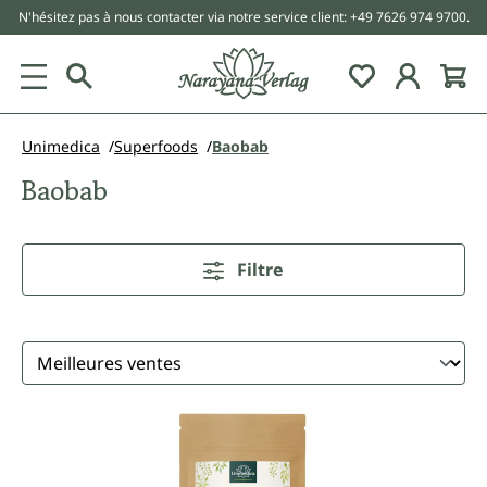
N'hésitez pas à nous contacter via notre service client: +49 7626 974 9700.
tenu principal
Unimedica
Superfoods
Baobab
Baobab
Filtre