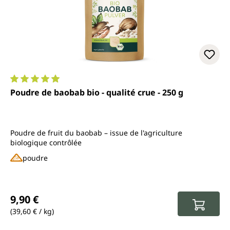
Note moyenne de 4.9 sur 5 étoiles
Poudre de baobab bio - qualité crue - 250 g
Poudre de fruit du baobab – issue de l'agriculture
biologique contrôlée
poudre
Prix régulier :
9,90 €
(39,60 € / kg)