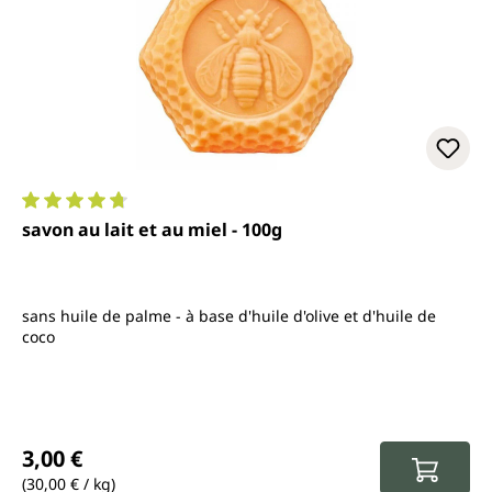
Note moyenne de 4.7 sur 5 étoiles
savon au lait et au miel - 100g
sans huile de palme - à base d'huile d'olive et d'huile de
coco
Prix régulier :
3,00 €
(30,00 € / kg)