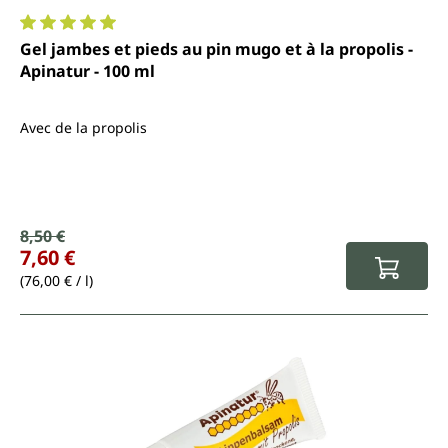
Note moyenne de 5 sur 5 étoiles
Gel jambes et pieds au pin mugo et à la propolis -
Apinatur - 100 ml
Avec de la propolis
Prix de vente :
8,50 €
Prix régulier :
7,60 €
(76,00 € / l)