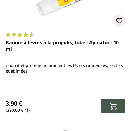
Note moyenne de 4.5 sur 5 étoiles
Baume à lèvres à la propolis, tube - Apinatur - 10
ml
nourrit et protège notamment les lèvres rugueuses, sèches
et abîmées
Prix régulier :
3,90 €
(390,00 € / l)