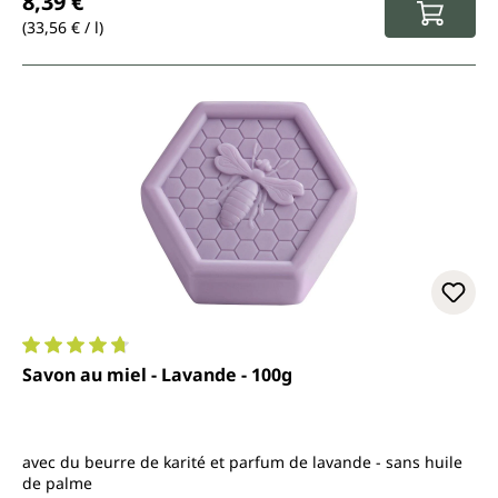
8,39 €
(33,56 € / l)
Note moyenne de 4.8 sur 5 étoiles
Savon au miel - Lavande - 100g
avec du beurre de karité et parfum de lavande - sans huile
de palme