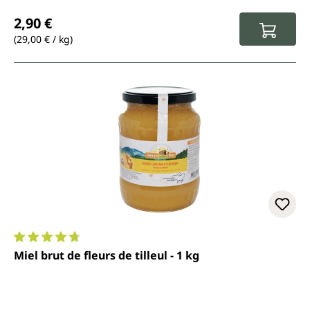
Prix régulier :
2,90 €
(29,00 € / kg)
Note moyenne de 4.7 sur 5 étoiles
Miel brut de fleurs de tilleul - 1 kg