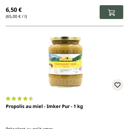
Prix régulier :
6,50 €
(65,00 € / l)
Note moyenne de 4.5 sur 5 étoiles
Propolis au miel - Imker Pur - 1 kg
Polyvalent au goût amer