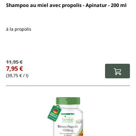
Note moyenne de 4.6 sur 5 étoiles
Shampoo au miel avec propolis - Apinatur - 200 ml
à la propolis
Prix de vente :
11,95 €
Prix régulier :
7,95 €
(39,75 € / l)