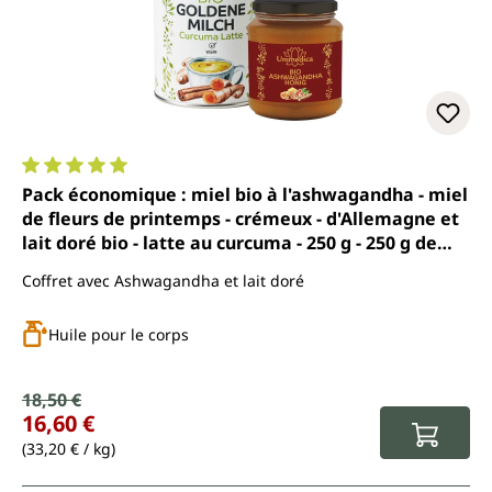
Note moyenne de 5 sur 5 étoiles
Pack économique : miel bio à l'ashwagandha - miel
de fleurs de printemps - crémeux - d'Allemagne et
lait doré bio - latte au curcuma - 250 g - 250 g de
Unimedica
Coffret avec Ashwagandha et lait doré
Huile pour le corps
Prix de vente :
18,50 €
Prix régulier :
16,60 €
(33,20 € / kg)