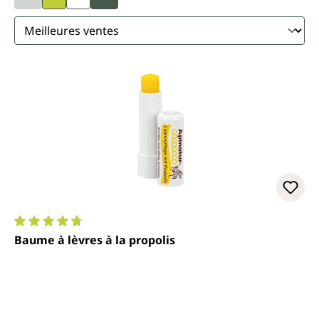
Note moyenne de 4.7 sur 5 étoiles
Baume à lèvres à la propolis