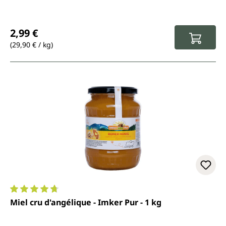
Prix régulier :
2,99 €
(29,90 € / kg)
Note moyenne de 4.7 sur 5 étoiles
Miel cru d'angélique - Imker Pur - 1 kg