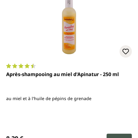
Note moyenne de 4.6 sur 5 étoiles
Après-shampooing au miel d'Apinatur - 250 ml
au miel et à l'huile de pépins de grenade
Prix régulier :