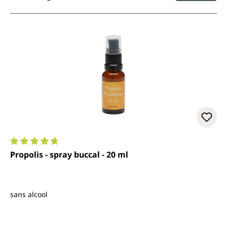
Note moyenne de 4.7 sur 5 étoiles
Propolis - spray buccal - 20 ml
sans alcool