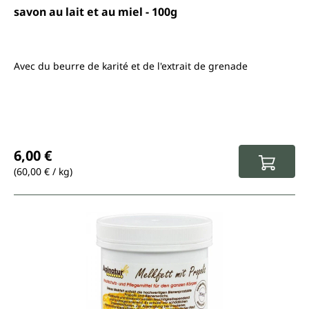
Note moyenne de 5 sur 5 étoiles
savon au lait et au miel - 100g
Avec du beurre de karité et de l'extrait de grenade
Prix régulier :
6,00 €
(60,00 € / kg)