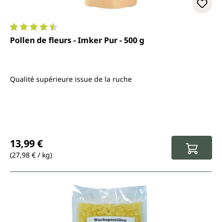
Note moyenne de 4.4 sur 5 étoiles
Pollen de fleurs - Imker Pur - 500 g
Qualité supérieure issue de la ruche
Prix régulier :
13,99 €
(27,98 € / kg)