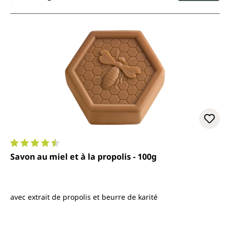
Note moyenne de 4.6 sur 5 étoiles
Savon au miel et à la propolis - 100g
avec extrait de propolis et beurre de karité