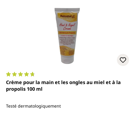
Note moyenne de 4.7 sur 5 étoiles
Crème pour la main et les ongles au miel et à la
propolis 100 ml
Testé dermatologiquement