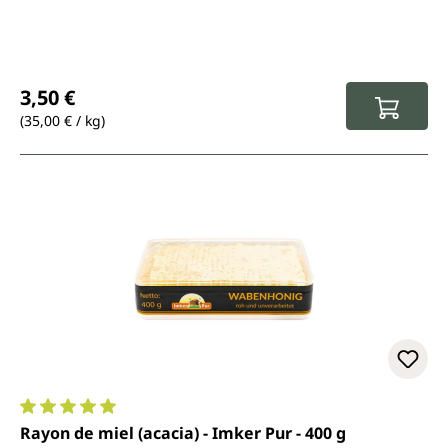
Prix régulier :
3,50 €
(35,00 € / kg)
Note moyenne de 5 sur 5 étoiles
Rayon de miel (acacia) - Imker Pur - 400 g