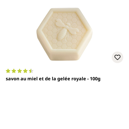
Note moyenne de 4.6 sur 5 étoiles
savon au miel et de la gelée royale - 100g