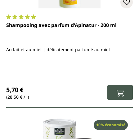
Note moyenne de 5 sur 5 étoiles
Shampooing avec parfum d'Apinatur - 200 ml
Au lait et au miel | délicatement parfumé au miel
Prix régulier :
5,70 €
(28,50 € / l)
Réduction
10% économisé