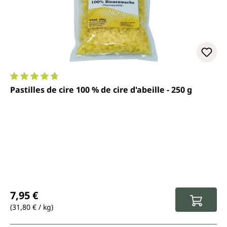
Note moyenne de 4.7 sur 5 étoiles
Pastilles de cire 100 % de cire d'abeille - 250 g
Prix régulier :
7,95 €
(31,80 € / kg)