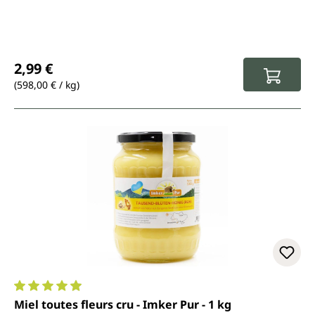
Prix régulier :
2,99 €
(598,00 € / kg)
Note moyenne de 4.9 sur 5 étoiles
Miel toutes fleurs cru - Imker Pur - 1 kg