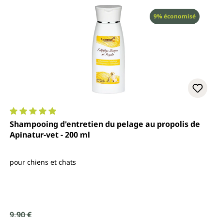
Réduction
9% économisé
Note moyenne de 5 sur 5 étoiles
Shampooing d'entretien du pelage au propolis de
Apinatur-vet - 200 ml
pour chiens et chats
Prix de vente :
9,90 €
Prix régulier :