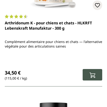
Note moyenne de 4.6 sur 5 étoiles
Arthridonum K - pour chiens et chats - HLKRFT
Lebenskraft Manufaktur - 300 g
Complément alimentaire pour chiens et chats — l'alternative
végétale pour des articulations saines
Prix régulier :
34,50 €
(115,00 € / kg)