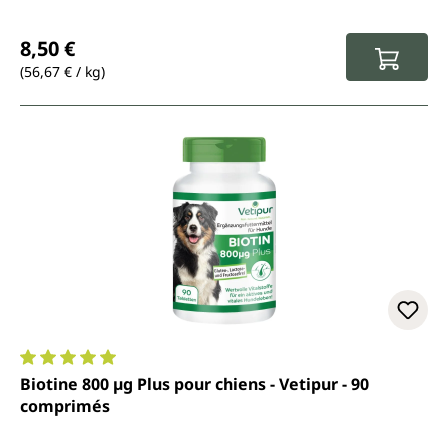
Prix régulier :
8,50 €
(56,67 € / kg)
Note moyenne de 5 sur 5 étoiles
Biotine 800 µg Plus pour chiens - Vetipur - 90
comprimés