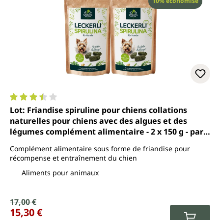
Réduction
10% économisé
Note moyenne de 3.5 sur 5 étoiles
Lot: Friandise spiruline pour chiens collations
naturelles pour chiens avec des algues et des
légumes complément alimentaire - 2 x 150 g - par
Uniterra
Complément alimentaire sous forme de friandise pour
récompense et entraînement du chien
Aliments pour animaux
Prix de vente :
17,00 €
Prix régulier :
15,30 €