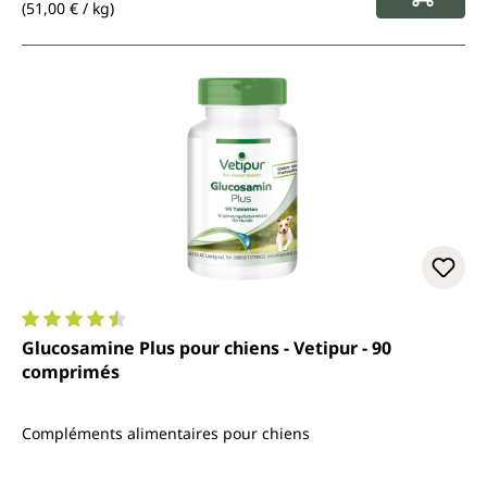
(51,00 € / kg)
Note moyenne de 4.6 sur 5 étoiles
Glucosamine Plus pour chiens - Vetipur - 90
comprimés
Compléments alimentaires pour chiens