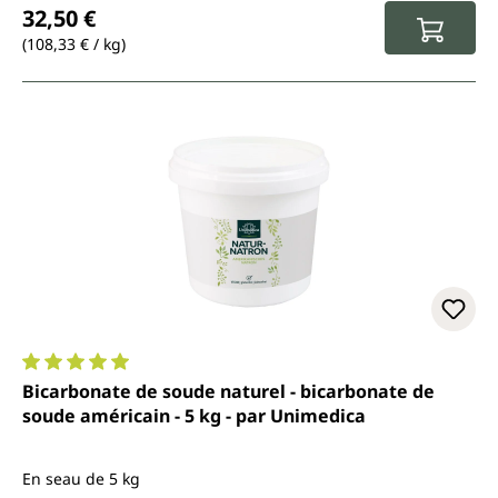
32,50 €
(108,33 € / kg)
Note moyenne de 5 sur 5 étoiles
Bicarbonate de soude naturel - bicarbonate de
soude américain - 5 kg - par Unimedica
En seau de 5 kg