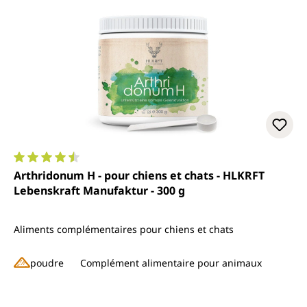
Note moyenne de 4.6 sur 5 étoiles
Arthridonum H - pour chiens et chats - HLKRFT
Lebenskraft Manufaktur - 300 g
Aliments complémentaires pour chiens et chats
poudre
Complément alimentaire pour animaux
Prix régulier :