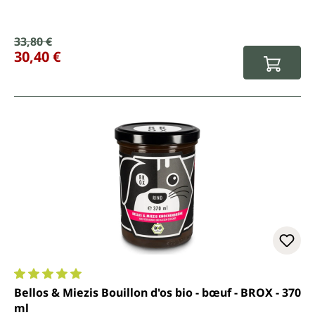
Prix de vente :
33,80 €
Prix régulier :
30,40 €
Note moyenne de 5 sur 5 étoiles
Bellos & Miezis Bouillon d'os bio - bœuf - BROX - 370
ml