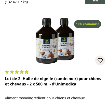
(132,47 € / kg)
Réduction
10% économisé
Note moyenne de 4.9 sur 5 étoiles
Lot de 2: Huile de nigelle (cumin noir) pour chiens
et chevaux - 2 x 500 ml - d'Unimedica
Aliment monoingrédient pour chiens et chevaux