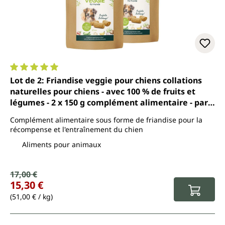
Note moyenne de 5 sur 5 étoiles
Lot de 2: Friandise veggie pour chiens collations
naturelles pour chiens - avec 100 % de fruits et
légumes - 2 x 150 g complément alimentaire - par
Uniterra
Complément alimentaire sous forme de friandise pour la
récompense et l'entraînement du chien
Aliments pour animaux
Prix de vente :
17,00 €
Prix régulier :
15,30 €
(51,00 € / kg)