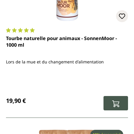
Note moyenne de 5 sur 5 étoiles
Tourbe naturelle pour animaux - SonnenMoor -
1000 ml
Lors de la mue et du changement d'alimentation
Prix régulier :
19,90 €