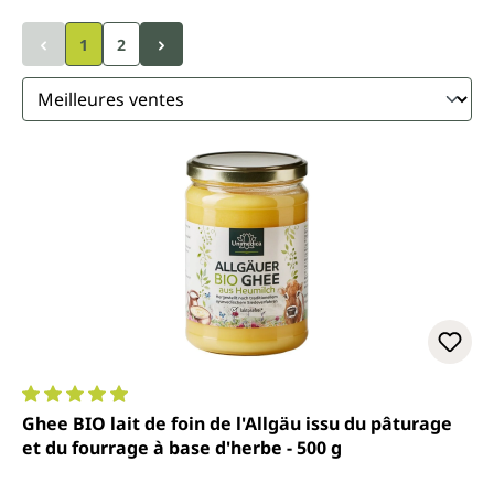
1
2
Note moyenne de 4.9 sur 5 étoiles
Ghee BIO lait de foin de l'Allgäu issu du pâturage
et du fourrage à base d'herbe - 500 g