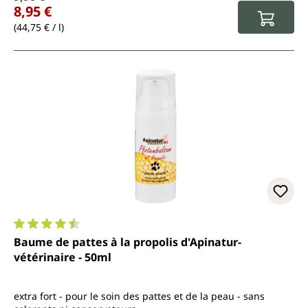
8,95 €
(44,75 € / l)
Note moyenne de 4.5 sur 5 étoiles
Baume de pattes à la propolis d'Apinatur-
vétérinaire - 50ml
extra fort - pour le soin des pattes et de la peau - sans