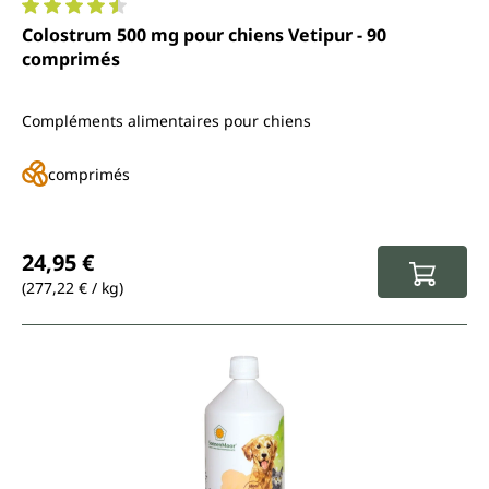
Note moyenne de 4.6 sur 5 étoiles
Colostrum 500 mg pour chiens Vetipur - 90
comprimés
Compléments alimentaires pour chiens
comprimés
Prix régulier :
24,95 €
(277,22 € / kg)