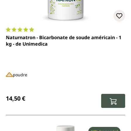
Note moyenne de 4.9 sur 5 étoiles
Naturnatron - Bicarbonate de soude américain - 1
kg - de Unimedica
poudre
Prix régulier :
14,50 €