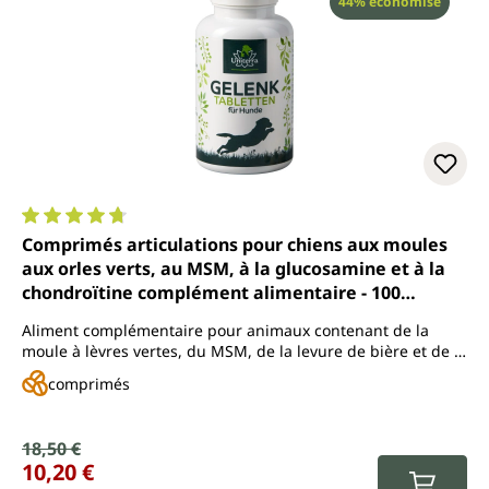
Réduction
44% économisé
Note moyenne de 4.7 sur 5 étoiles
Comprimés articulations pour chiens aux moules
aux orles verts, au MSM, à la glucosamine et à la
chondroïtine complément alimentaire - 100
comprimés - par Uniterra
Aliment complémentaire pour animaux contenant de la
moule à lèvres vertes, du MSM, de la levure de bière et de la
poudre de griffe du diable
comprimés
Prix de vente :
18,50 €
Prix régulier :
10,20 €