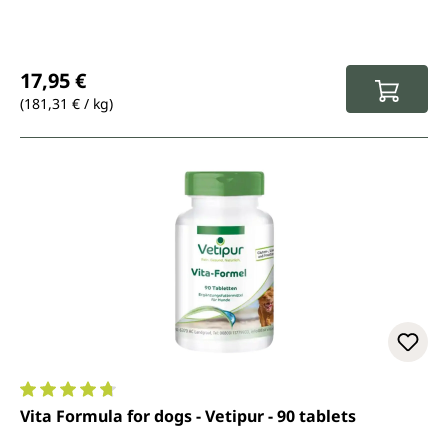
Prix régulier :
17,95 €
(181,31 € / kg)
Note moyenne de 4.8 sur 5 étoiles
Vita Formula for dogs - Vetipur - 90 tablets