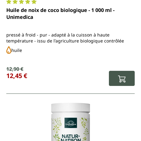
Note moyenne de 4.9 sur 5 étoiles
Huile de noix de coco biologique - 1 000 ml -
Unimedica
pressé à froid - pur - adapté à la cuisson à haute
température - issu de l'agriculture biologique contrôlée
huile
Prix de vente :
12,90 €
Prix régulier :
12,45 €