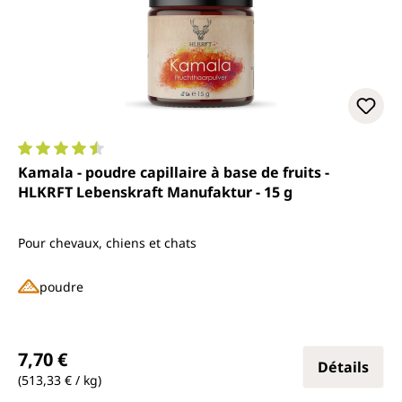
Note moyenne de 4.6 sur 5 étoiles
Kamala - poudre capillaire à base de fruits -
HLKRFT Lebenskraft Manufaktur - 15 g
Pour chevaux, chiens et chats
poudre
Prix régulier :
7,70 €
Détails
(513,33 € / kg)