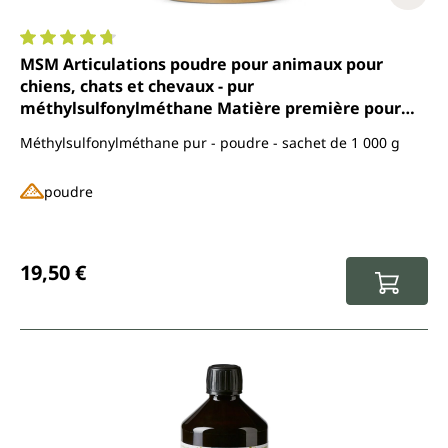
Note moyenne de 4.7 sur 5 étoiles
MSM Articulations poudre pour animaux pour
chiens, chats et chevaux - pur
méthylsulfonylméthane Matière première pour
l'alimentation animale 1 000 g - par Uniterra
Méthylsulfonylméthane pur - poudre - sachet de 1 000 g
poudre
Prix régulier :
19,50 €