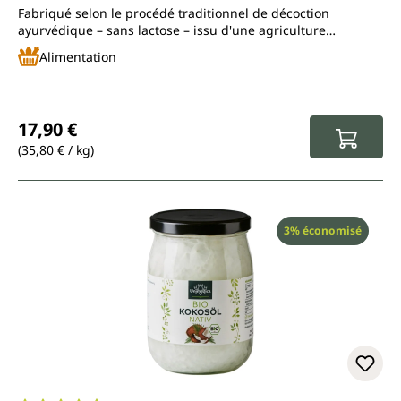
Fabriqué selon le procédé traditionnel de décoction
ayurvédique – sans lactose – issu d'une agriculture
biologique contrôlée
Alimentation
Prix régulier :
17,90 €
(35,80 € / kg)
Réduction
3% économisé