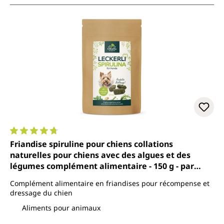
Note moyenne de 4.8 sur 5 étoiles
Friandise spiruline pour chiens collations
naturelles pour chiens avec des algues et des
légumes complément alimentaire - 150 g - par
Uniterra
Complément alimentaire en friandises pour récompense et
dressage du chien
Aliments pour animaux