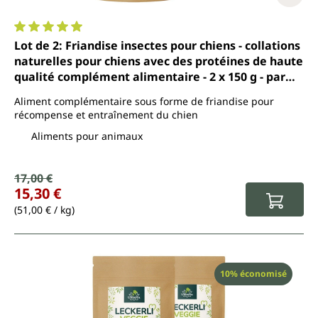
Note moyenne de 5 sur 5 étoiles
Lot de 2: Friandise insectes pour chiens - collations
naturelles pour chiens avec des protéines de haute
qualité complément alimentaire - 2 x 150 g - par
Uniterra
Aliment complémentaire sous forme de friandise pour
récompense et entraînement du chien
Aliments pour animaux
Prix de vente :
17,00 €
Prix régulier :
15,30 €
(51,00 € / kg)
Réduction
10% économisé