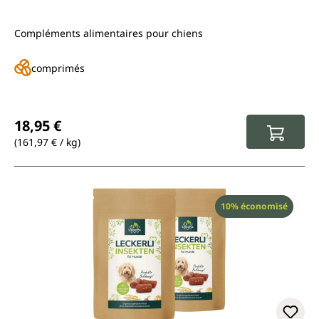
Compléments alimentaires pour chiens
comprimés
Prix régulier :
18,95 €
(161,97 € / kg)
Réduction
10% économisé