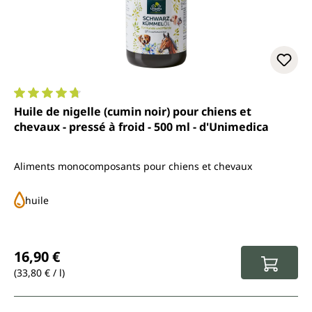
Note moyenne de 4.8 sur 5 étoiles
Huile de nigelle (cumin noir) pour chiens et
chevaux - pressé à froid - 500 ml - d'Unimedica
Aliments monocomposants pour chiens et chevaux
huile
Prix régulier :
16,90 €
(33,80 € / l)