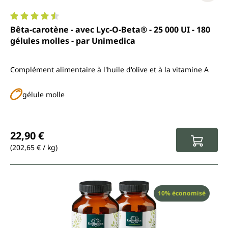
Note moyenne de 4.6 sur 5 étoiles
Bêta-carotène - avec Lyc-O-Beta® - 25 000 UI - 180
gélules molles - par Unimedica
Complément alimentaire à l'huile d'olive et à la vitamine A
gélule molle
Prix régulier :
22,90 €
(202,65 € / kg)
Réduction
10% économisé