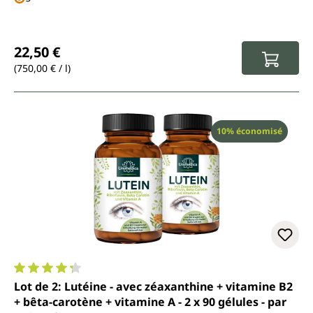
Prix régulier :
22,50 €
(750,00 € / l)
Réduction
10% économisé
Note moyenne de 4.2 sur 5 étoiles
Lot de 2: Lutéine - avec zéaxanthine + vitamine B2
+ bêta-carotène + vitamine A - 2 x 90 gélules - par