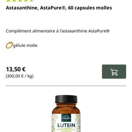
Note moyenne de 4.6 sur 5 étoiles
Astaxanthine, AstaPure®, 60 capsules molles
Complément alimentaire à l'astaxanthine AstaPure®
gélule molle
Prix régulier :
13,50 €
(300,00 € / kg)