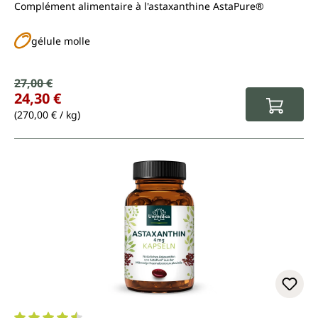
Complément alimentaire à l'astaxanthine AstaPure®
gélule molle
Prix de vente :
27,00 €
Prix régulier :
24,30 €
(270,00 € / kg)