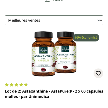
Réduction
10% économisé
Note moyenne de 4.8 sur 5 étoiles
Lot de 2: Astaxanthine - AstaPure® - 2 x 60 capsules
molles - par Unimedica