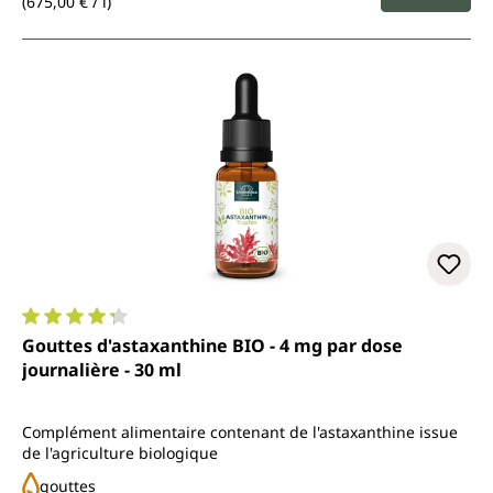
(675,00 € / l)
Note moyenne de 4.2 sur 5 étoiles
Gouttes d'astaxanthine BIO - 4 mg par dose
journalière - 30 ml
Complément alimentaire contenant de l'astaxanthine issue
de l'agriculture biologique
gouttes