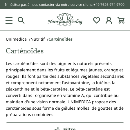
N'hésitez pas à nous contacter via notre service client: +49 7626 974 9700.
tenu principal
Unimedica
Nutritif
Carténoïdes
Carténoïdes
Les caroténoïdes sont des pigments naturels présents
principalement dans les fruits et légumes jaunes, orange et
rouges. Ils font partie des substances végétales secondaires
et comprennent notamment l'astaxanthine, la lutéine, la
zéaxanthine et le bêta-carotène. Le bêta-carotène est
converti dans l'organisme en vitamine A, qui contribue au
maintien d'une vision normale. UNIMEDICA propose des
caroténoïdes sous forme de gélules molles, de gouttes et de
préparations combinées.
Filtre