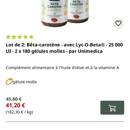
Note moyenne de 5 sur 5 étoiles
Lot de 2: Bêta-carotène - avec Lyc-O-Beta® - 25 000
UI - 2 x 180 gélules molles - par Unimedica
Complément alimentaire à l'huile d'olive et à la vitamine A
gélule molle
Prix de vente :
45,80 €
Prix régulier :
41,20 €
(182,30 € / kg)