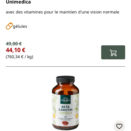
Unimedica
avec des vitamines pour le maintien d'une vision normale
gélules
Prix de vente :
49,00 €
Prix régulier :
44,10 €
(760,34 € / kg)