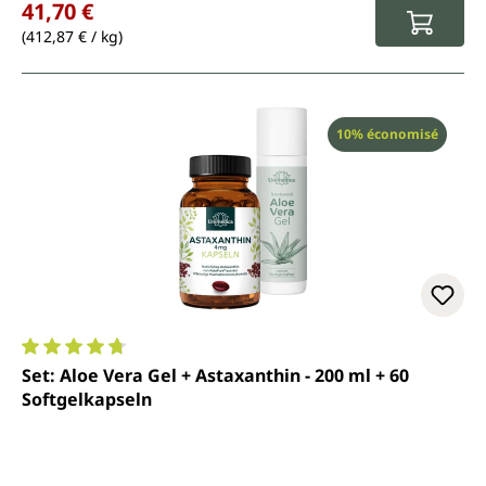
41,70 €
(412,87 € / kg)
Réduction
10% économisé
Note moyenne de 4.7 sur 5 étoiles
Set: Aloe Vera Gel + Astaxanthin - 200 ml + 60
Softgelkapseln