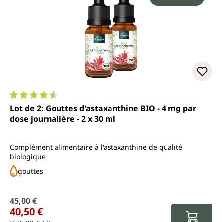
Note moyenne de 4.6 sur 5 étoiles
Lot de 2: Gouttes d'astaxanthine BIO - 4 mg par
dose journalière - 2 x 30 ml
Complément alimentaire à l'astaxanthine de qualité
biologique
gouttes
Prix de vente :
45,00 €
Prix régulier :
40,50 €