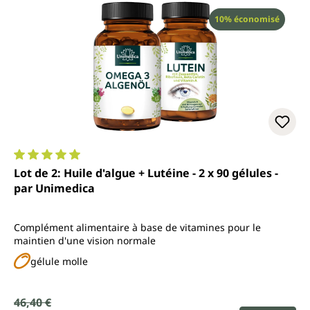
Réduction
10% économisé
Note moyenne de 5 sur 5 étoiles
Lot de 2: Huile d'algue + Lutéine - 2 x 90 gélules -
par Unimedica
Complément alimentaire à base de vitamines pour le
maintien d'une vision normale
gélule molle
Prix de vente :
46,40 €
Prix régulier :