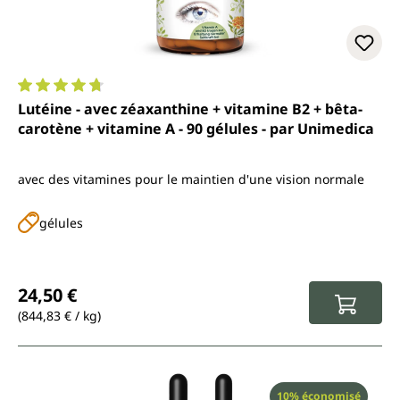
Note moyenne de 4.7 sur 5 étoiles
Lutéine - avec zéaxanthine + vitamine B2 + bêta-
carotène + vitamine A - 90 gélules - par Unimedica
avec des vitamines pour le maintien d'une vision normale
gélules
Prix régulier :
24,50 €
(844,83 € / kg)
Réduction
10% économisé