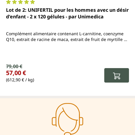
Note moyenne de 5 sur 5 étoiles
Lot de 2: UNIFERTIL pour les hommes avec un désir
d'enfant - 2 x 120 gélules - par Unimedica
Complément alimentaire contenant L-carnitine, coenzyme
Q10, extrait de racine de maca, extrait de fruit de myrtille et
de tomate, L-arginine. Zinc, sélénium et vitamine B6
Prix de vente :
79,00 €
Prix régulier :
57,00 €
(612,90 € / kg)