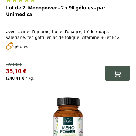
Note moyenne de 5 sur 5 étoiles
Lot de 2: Menopower - 2 x 90 gélules - par
Unimedica
avec racine d'igname, huile d'onagre, trèfle rouge,
valériane, fer, gattilier, acide folique, vitamine B6 et B12
gélules
Prix de vente :
39,00 €
Prix régulier :
35,10 €
(240,41 € / kg)