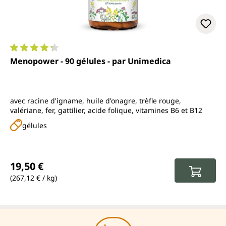
Note moyenne de 4.3 sur 5 étoiles
Menopower - 90 gélules - par Unimedica
avec racine d'igname, huile d'onagre, trèfle rouge,
valériane, fer, gattilier, acide folique, vitamines B6 et B12
gélules
Prix régulier :
19,50 €
(267,12 € / kg)