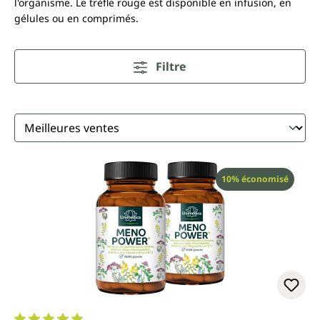
l'organisme. Le trèfle rouge est disponible en infusion, en
gélules ou en comprimés.
Filtre
Réduction
10% économisé