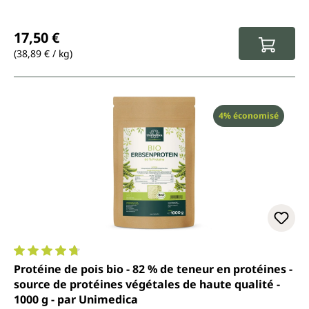
Prix régulier :
17,50 €
(38,89 € / kg)
Réduction
4% économisé
Note moyenne de 4.7 sur 5 étoiles
Protéine de pois bio - 82 % de teneur en protéines -
source de protéines végétales de haute qualité -
1000 g - par Unimedica