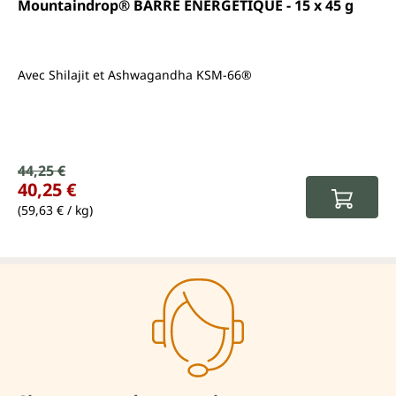
Note moyenne de 5 sur 5 étoiles
Mountaindrop® BARRE ÉNERGÉTIQUE - 15 x 45 g
Avec Shilajit et Ashwagandha KSM-66®
Prix de vente :
44,25 €
Prix régulier :
40,25 €
(59,63 € / kg)