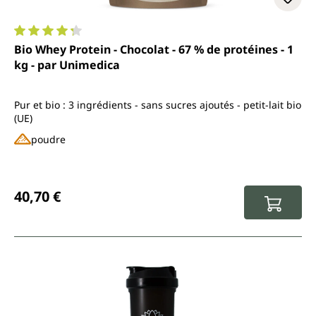
Note moyenne de 4.3 sur 5 étoiles
Bio Whey Protein - Chocolat - 67 % de protéines - 1
kg - par Unimedica
Pur et bio : 3 ingrédients - sans sucres ajoutés - petit-lait bio
(UE)
poudre
Prix régulier :
40,70 €