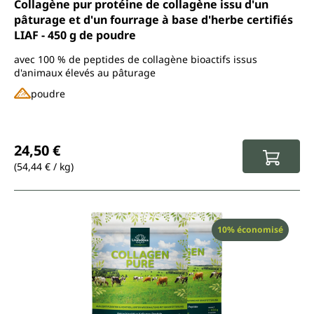
Note moyenne de 4.7 sur 5 étoiles
Collagène pur protéine de collagène issu d'un
pâturage et d'un fourrage à base d'herbe certifiés
LIAF - 450 g de poudre
avec 100 % de peptides de collagène bioactifs issus
d'animaux élevés au pâturage
poudre
Prix régulier :
24,50 €
(54,44 € / kg)
Réduction
10% économisé