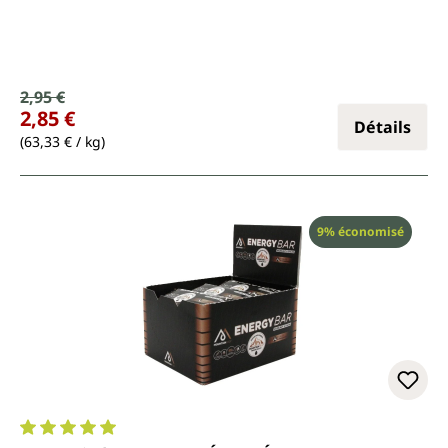
Prix de vente :
2,95 €
Prix régulier :
2,85 €
Détails
(63,33 € / kg)
Réduction
9% économisé