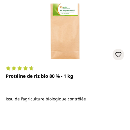
Note moyenne de 4.7 sur 5 étoiles
Protéine de riz bio 80 % - 1 kg
issu de l'agriculture biologique contrôlée