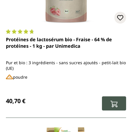
Note moyenne de 4.7 sur 5 étoiles
Protéines de lactosérum bio - Fraise - 64 % de
protéines - 1 kg - par Unimedica
Pur et bio : 3 ingrédients - sans sucres ajoutés - petit‑lait bio
(UE)
poudre
Prix régulier :
40,70 €