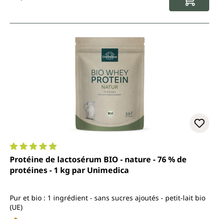
Note moyenne de 4.9 sur 5 étoiles
Protéine de lactosérum BIO - nature - 76 % de
protéines - 1 kg par Unimedica
Pur et bio : 1 ingrédient - sans sucres ajoutés - petit-lait bio
(UE)