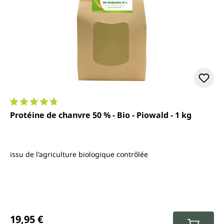
Note moyenne de 4.8 sur 5 étoiles
Protéine de chanvre 50 % - Bio - Piowald - 1 kg
issu de l'agriculture biologique contrôlée
Prix régulier :
19,95 €