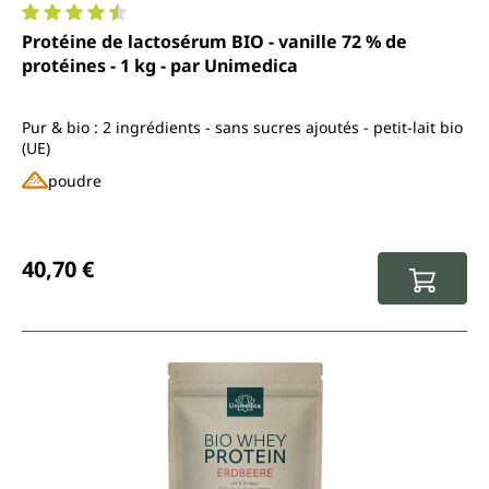
Note moyenne de 4.4 sur 5 étoiles
Protéine de lactosérum BIO - vanille 72 % de
protéines - 1 kg - par Unimedica
Pur & bio : 2 ingrédients - sans sucres ajoutés - petit-lait bio
(UE)
poudre
Prix régulier :
40,70 €