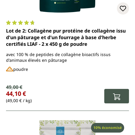
Note moyenne de 4.7 sur 5 étoiles
Lot de 2: Collagène pur protéine de collagène issu
d'un pâturage et d'un fourrage à base d'herbe
certifiés LIAF - 2 x 450 g de poudre
avec 100 % de peptides de collagène bioactifs issus
d'animaux élevés en pâturage
poudre
Prix de vente :
49,00 €
Prix régulier :
44,10 €
(49,00 € / kg)
Réduction
10% économisé