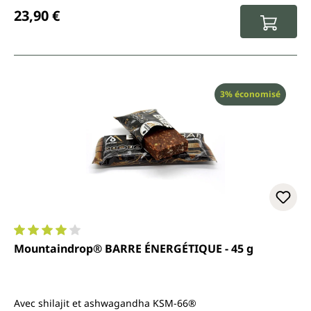
Prix régulier :
23,90 €
Réduction
3% économisé
Note moyenne de 4 sur 5 étoiles
Mountaindrop® BARRE ÉNERGÉTIQUE - 45 g
Avec shilajit et ashwagandha KSM-66®