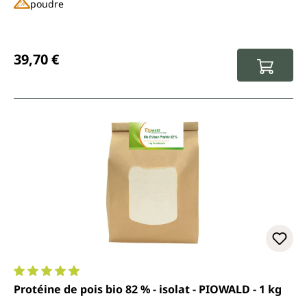
poudre
Prix régulier :
39,70 €
Note moyenne de 4.9 sur 5 étoiles
Protéine de pois bio 82 % - isolat - PIOWALD - 1 kg