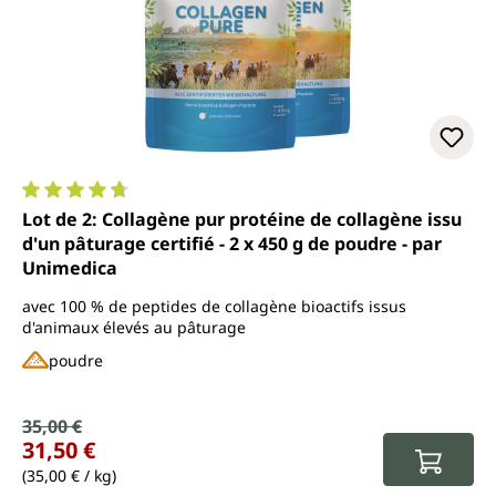
Note moyenne de 4.7 sur 5 étoiles
Lot de 2: Collagène pur protéine de collagène issu
d'un pâturage certifié - 2 x 450 g de poudre - par
Unimedica
avec 100 % de peptides de collagène bioactifs issus
d'animaux élevés au pâturage
poudre
Prix de vente :
35,00 €
Prix régulier :
31,50 €
(35,00 € / kg)