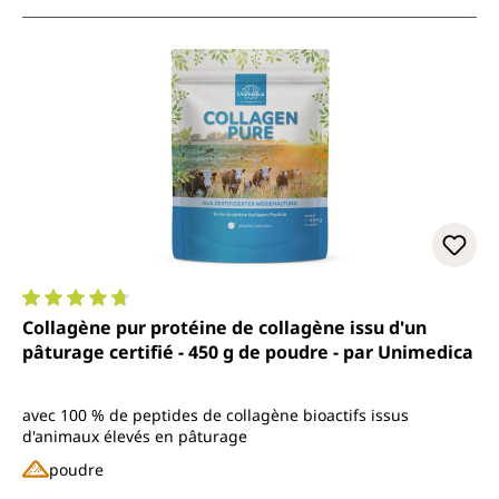
Note moyenne de 4.7 sur 5 étoiles
Collagène pur protéine de collagène issu d'un
pâturage certifié - 450 g de poudre - par Unimedica
avec 100 % de peptides de collagène bioactifs issus
d'animaux élevés en pâturage
poudre