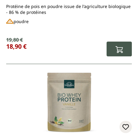
Protéine de pois en poudre issue de l'agriculture biologique
- 86 % de protéines
poudre
Prix de vente :
19,80 €
Prix régulier :
18,90 €