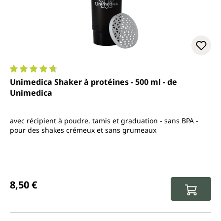
Note moyenne de 4.7 sur 5 étoiles
Unimedica Shaker à protéines - 500 ml - de
Unimedica
avec récipient à poudre, tamis et graduation - sans BPA -
pour des shakes crémeux et sans grumeaux
Prix régulier :
8,50 €