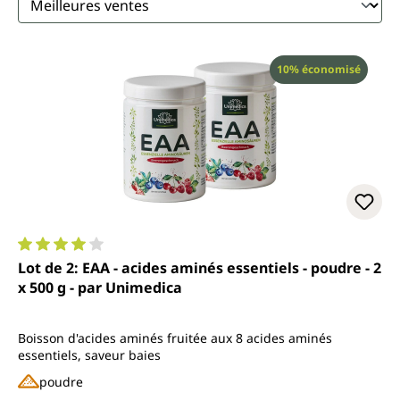
Réduction
10% économisé
Note moyenne de 4.1 sur 5 étoiles
Lot de 2: EAA - acides aminés essentiels - poudre - 2
x 500 g - par Unimedica
Boisson d'acides aminés fruitée aux 8 acides aminés
essentiels, saveur baies
poudre