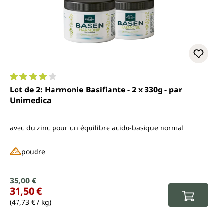
Note moyenne de 4 sur 5 étoiles
Lot de 2: Harmonie Basifiante - 2 x 330g - par
Unimedica
avec du zinc pour un équilibre acido-basique normal
poudre
Prix de vente :
35,00 €
Prix régulier :
31,50 €
(47,73 € / kg)