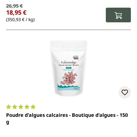
Prix de vente :
26,95 €
Prix régulier :
18,95 €
(350,93 € / kg)
Note moyenne de 5 sur 5 étoiles
Poudre d'algues calcaires - Boutique d'algues - 150
g