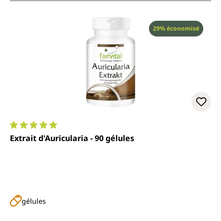
Réduction
29% économisé
Note moyenne de 5 sur 5 étoiles
Extrait d'Auricularia - 90 gélules
gélules