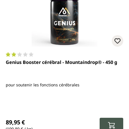
Note moyenne de 2 sur 5 étoiles
Genius Booster cérébral - Mountaindrop® - 450 g
pour soutenir les fonctions cérébrales
Prix régulier :
89,95 €
(199,89 € / kg)