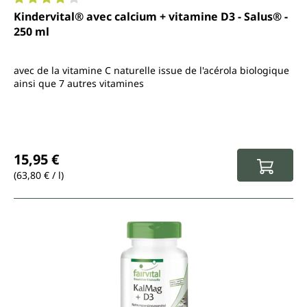
Note moyenne de 4 sur 5 étoiles
Kindervital® avec calcium + vitamine D3 - Salus® -
250 ml
avec de la vitamine C naturelle issue de l'acérola biologique
ainsi que 7 autres vitamines
Prix régulier :
15,95 €
(63,80 € / l)