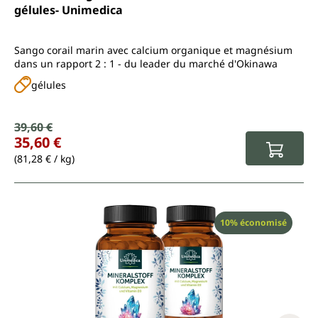
gélules- Unimedica
Sango corail marin avec calcium organique et magnésium
dans un rapport 2 : 1 - du leader du marché d'Okinawa
gélules
Prix de vente :
39,60 €
Prix régulier :
35,60 €
(81,28 € / kg)
Réduction
10% économisé