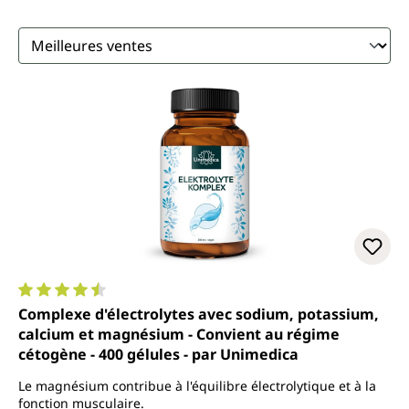
Note moyenne de 4.5 sur 5 étoiles
Complexe d'électrolytes avec sodium, potassium,
calcium et magnésium - Convient au régime
cétogène - 400 gélules - par Unimedica
Le magnésium contribue à l'équilibre électrolytique et à la
fonction musculaire.