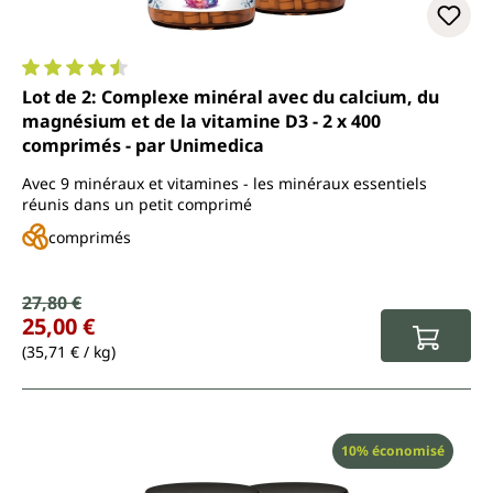
Note moyenne de 4.5 sur 5 étoiles
Lot de 2: Complexe minéral avec du calcium, du
magnésium et de la vitamine D3 - 2 x 400
comprimés - par Unimedica
Avec 9 minéraux et vitamines - les minéraux essentiels
réunis dans un petit comprimé
comprimés
Prix de vente :
27,80 €
Prix régulier :
25,00 €
(35,71 € / kg)
Réduction
10% économisé