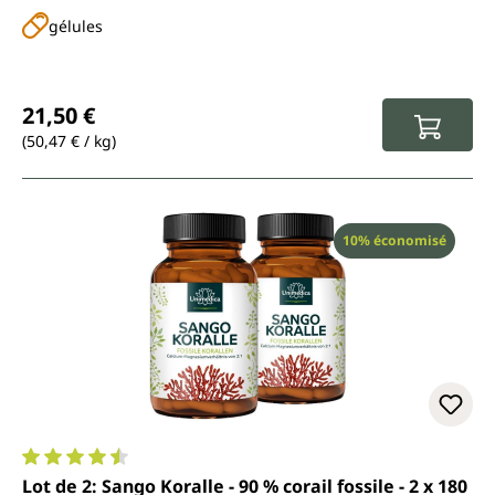
gélules
Prix régulier :
21,50 €
(50,47 € / kg)
Réduction
10% économisé
Note moyenne de 4.6 sur 5 étoiles
Lot de 2: Sango Koralle - 90 % corail fossile - 2 x 180