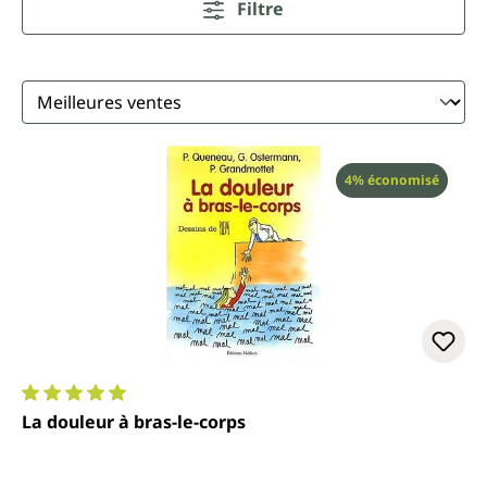
Filtre
Réduction
4% économisé
Note moyenne de 5 sur 5 étoiles
La douleur à bras-le-corps