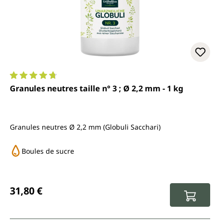
Note moyenne de 4.8 sur 5 étoiles
Granules neutres taille n° 3 ; Ø 2,2 mm - 1 kg
Granules neutres Ø 2,2 mm (Globuli Sacchari)
Boules de sucre
Prix régulier :
31,80 €