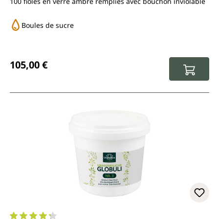
100 fioles en verre ambré remplies avec bouchon inviolable
Boules de sucre
Prix régulier :
105,00 €