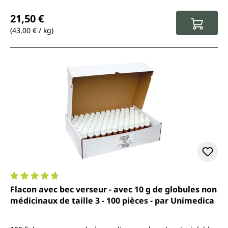
Prix régulier :
21,50 €
(43,00 € / kg)
Note moyenne de 4.7 sur 5 étoiles
Flacon avec bec verseur - avec 10 g de globules non
médicinaux de taille 3 - 100 pièces - par Unimedica