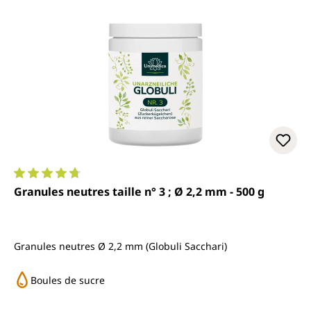
Note moyenne de 4.8 sur 5 étoiles
Granules neutres taille n° 3 ; Ø 2,2 mm - 500 g
Granules neutres Ø 2,2 mm (Globuli Sacchari)
Boules de sucre