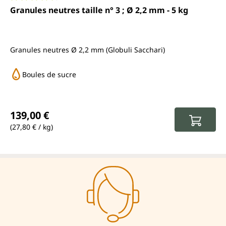
Note moyenne de 4.3 sur 5 étoiles
Granules neutres taille n° 3 ; Ø 2,2 mm - 5 kg
Granules neutres Ø 2,2 mm (Globuli Sacchari)
Boules de sucre
Prix régulier :
139,00 €
(27,80 € / kg)