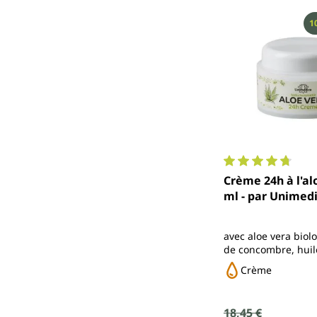
R
1
Note moyenne de 4
Crème 24h à l'alo
ml - par Unimed
avec aloe vera biolo
de concombre, huile
huile de moringa, 
Crème
hyaluronique et ext
biologique
Prix de vente :
18,45 €
Prix régulier :