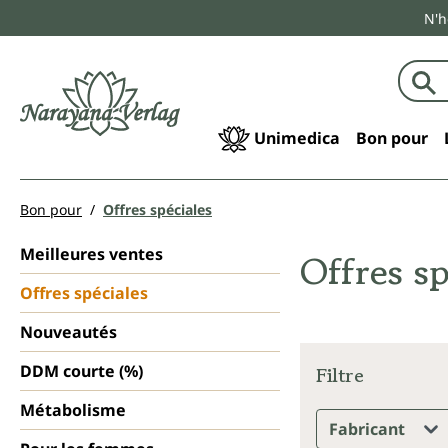
N'h
echerche
Passer à la navigation principale
Unimedica
Bon pour
Bon pour
Offres spéciales
Meilleures ventes
Offres sp
Offres spéciales
Nouveautés
DDM courte (%)
Filtre
Métabolisme
Fabricant