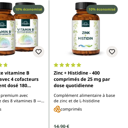
Réduction
Réduction
10% économisé
10% économisé
enne de 4.7 sur 5 étoiles
Note moyenne de 5 sur 5 étoiles
e vitamine B
Zinc + Histidine - 400
comprimés de 25 mg par
 dosé 180
dose quotidienne
élules par Unimedica
 premium avec
Complément alimentaire à base
e des 8 vitamines B —
de zinc et de L-histidine
 4 cofacteurs —
s
comprimés
 l'ingrédient de
uatrefolic®
vente :
Prix de vente :
14,90 €
 :
Prix régulier :