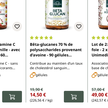
.4 sur 5 étoiles
Note moyenne de 4.8 sur 5 étoiles
Note moy
tamine C
Bêta-glucanes 70 % de
Lot de 2
ille - avec
polysaccharides provenant
foie - 2 
 60
d'avoine - 90 gélules
Unimedi
medica
contenant chacune 500 mg
ne C - sans
Contribue au maintien d’un taux
Associati
de bêta-glucanes par
lcorants
de cholestérol sanguin
base de c
Unimedica
normal****
Löwenzahn
s
gélules
gélule
chlorophyl
choline, 
Prix de vente :
19,90 €
Prix de 
57,00 €
Prix régulier :
Prix régulier
14,50 €
49,00 €
(226,56 € / kg)
(242,57 € 