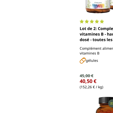
Note moyenne de 
Lot de 2: Compl
vitamines B - h
dosé - toutes le
B - avec cofacteu
Complément alimen
gélules - par Un
vitamines B
gélules
Prix de vente :
45,00 €
Prix régulier :
40,50 €
(152,26 € / kg)
R
2