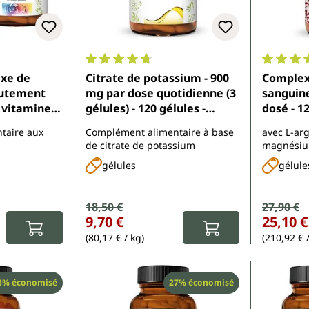
5 sur 5 étoiles
Note moyenne de 4.8 sur 5 étoiles
Note moy
exe de
Citrate de potassium - 900
Complex
autement
mg par dose quotidienne (3
sanguin
s vitamines
gélules) - 120 gélules -
dosé - 1
rs - 2 x 180
Unimedica
taire aux
Complément alimentaire à base
avec L-ar
imedica
de citrate de potassium
magnésium
extrait de 
gélules
gélule
vitamines
Prix de vente :
18,50 €
Prix de 
27,90 €
Prix régulier :
Prix régulier
9,70 €
25,10 €
(80,17 € / kg)
(210,92 € 
éduction
Réduction
3% économisé
27% économisé