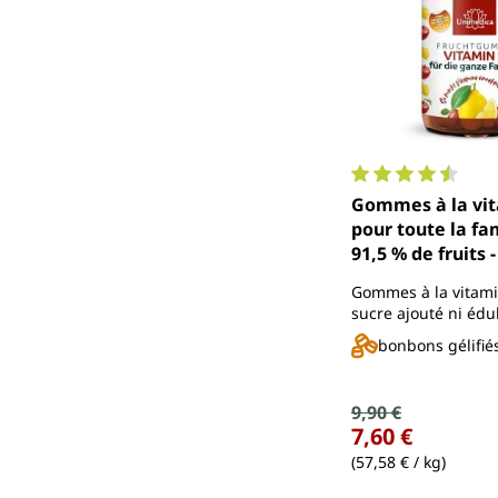
Note moyenne de 4
Gommes à la vi
pour toute la fam
91,5 % de fruits -
gommes - d'Uni
Gommes à la vitami
sucre ajouté ni édu
artificiels
bonbons gélifié
Prix de vente :
9,90 €
Prix régulier :
7,60 €
(57,58 € / kg)