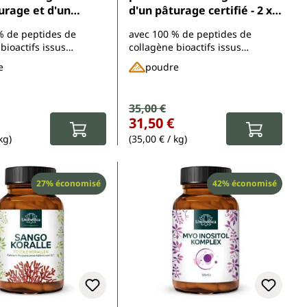
urage et d'un
d'un pâturage certifié - 2 x
 à base d'herbe
450 g de poudre - par
% de peptides de
avec 100 % de peptides de
 LIAF - 2 x 450 g de
Unimedica
bioactifs issus
collagène bioactifs issus
 élevés en pâturage
d'animaux élevés au pâturage
e
poudre
vente :
Prix de vente :
35,00 €
 :
Prix régulier :
31,50 €
kg)
(35,00 € / kg)
Réduction
Réduction
27% économisé
42% économisé