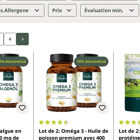
s.Allergene
Prix
Évaluation min.
4
éduction
Réduction
0% économisé
10% économisé
.8 sur 5 étoiles
Note moyenne de 4.6 sur 5 étoiles
Note moy
'algue en
Lot de 2: Oméga 3 - Huile de
Lot de 2
50 mg de
poisson premium avec 400
protéine 