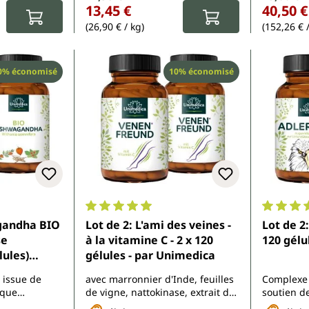
13,45 €
40,50 €
(26,90 € / kg)
(152,26 € 
éduction
Réduction
0% économisé
10% économisé
5 sur 5 étoiles
Note moyenne de 5 sur 5 étoiles
Note moy
gandha BIO
Lot de 2: L'ami des veines -
Lot de 2:
se
à la vitamine C - 2 x 120
120 gélu
lules)
gélules - par Unimedica
 2 x 180
 issue de
avec marronnier d'Inde, feuilles
Complexe v
imedica
ique
de vigne, nattokinase, extrait de
soutien de
pépins de raisin, sophora du