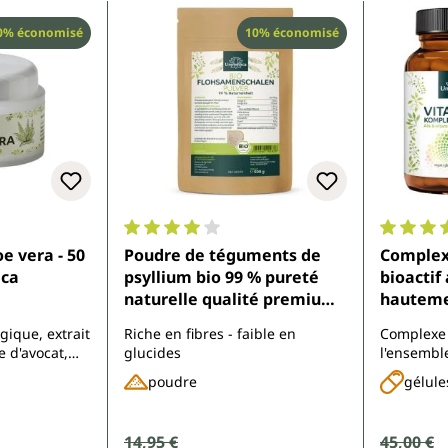
éduction
Réduction
0% économisé
10% économisé
.7 sur 5 étoiles
Note moyenne de 4 sur 5 étoiles
Note moy
e vera - 50
Poudre de téguments de
Complex
ica
psyllium bio 99 % pureté
bioactif avec 4 cofacteurs
naturelle qualité premium
hautement
500 g par Unimedica
g
gique, extrait
Riche en fibres - faible en
Complexe
 d'avocat,
glucides
l'ensembl
acide
combiné à
poudre
gélule
rait de melon
contenant
marque Q
Prix de vente :
14,95 €
Prix de 
45,00 €
Prix régulier :
Prix régulier