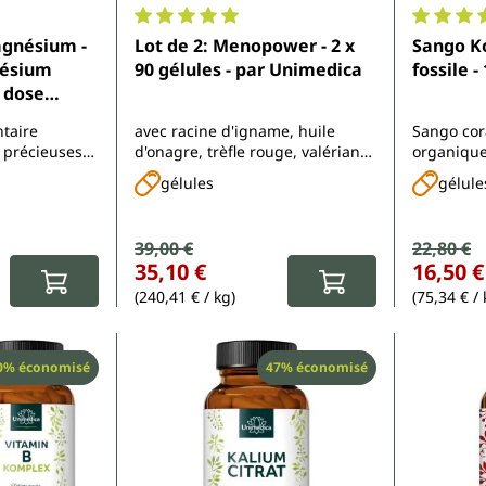
.6 sur 5 étoiles
Note moyenne de 5 sur 5 étoiles
Note moy
gnésium -
Lot de 2: Menopower - 2 x
Sango Ko
nésium
90 gélules - par Unimedica
fossile -
 dose
 gélules -
taire
avec racine d'igname, huile
Sango cor
 précieuses
d'onagre, trèfle rouge, valériane,
organiqu
fer, gattilier, acide folique,
un rappor
gélules
gélule
vitamine B6 et B12
Prix de vente :
39,00 €
Prix de 
22,80 €
Prix régulier :
Prix régulier
35,10 €
16,50 €
(240,41 € / kg)
(75,34 € / 
éduction
Réduction
0% économisé
47% économisé