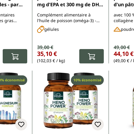
les - par
mg d'EPA et 300 mg de DHA
d'un pât
- 2 x 120 gélules molles - par
fourrage
ntaires
Complément alimentaire à
avec 100 
Unimedica
certifiés
es gras
l'huile de poisson (oméga-3) -
collagène 
poudre
HA
EPA et DHA sous forme de
d'animaux
gélules
poudr
triglycérides naturels
Prix de vente :
39,00 €
Prix de 
49,00 €
Prix régulier :
Prix régulier
35,10 €
44,10 €
(102,03 € / kg)
(49,00 € / 
éduction
Réduction
0% économisé
10% économisé