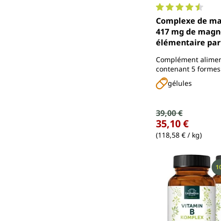
Note moyenne de 4
Complexe de ma
417 mg de mag
élémentaire par
journalière - 180
Complément alimen
Unimedica
contenant 5 formes
de magnésium
gélules
Prix de vente :
39,00 €
Prix régulier :
35,10 €
(118,58 € / kg)
R
1