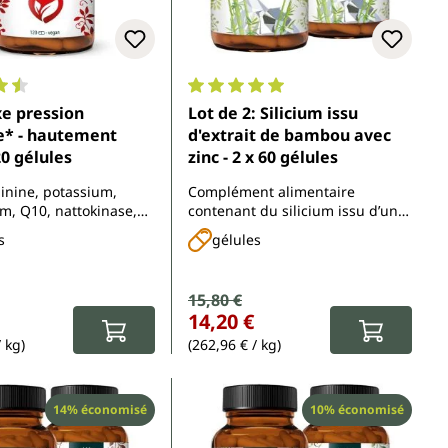
enne de 4.5 sur 5 étoiles
Note moyenne de 5 sur 5 étoiles
e pression
Lot de 2: Silicium issu
e* - hautement
d'extrait de bambou avec
20 gélules
zinc - 2 x 60 gélules
ginine, potassium,
Complément alimentaire
, Q10, nattokinase,
contenant du silicium issu d’un
feuille d'olivier, OPC et
extrait de bambou et du zinc.
s
gélules
vente :
Prix de vente :
15,80 €
 :
Prix régulier :
14,20 €
/ kg)
(262,96 € / kg)
Réduction
Réduction
14% économisé
10% économisé