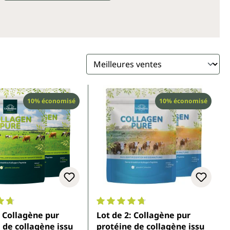
Réduction
Réduction
10% économisé
10% économisé
enne de 4.7 sur 5 étoiles
Note moyenne de 4.7 sur 5 étoiles
: Collagène pur
Lot de 2: Collagène pur
de collagène issu
protéine de collagène issu