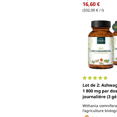
16,60 €
(332,00 € / l)
R
1
Note moyenne de 
Lot de 2: Ashwa
1 800 mg par do
journalière (3 gé
hautement dosé -
Withania somnifera
gélules - par Un
l'agriculture biolog
contrôlée