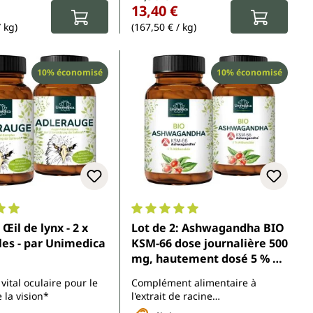
13,40 €
/ kg)
(167,50 € / kg)
Réduction
Réduction
10% économisé
10% économisé
enne de 4.9 sur 5 étoiles
Note moyenne de 5 sur 5 étoiles
 Œil de lynx - 2 x
Lot de 2: Ashwagandha BIO
les - par Unimedica
KSM-66 dose journalière 500
mg, hautement dosé 5 % de
withanolides - 2 x 120
ital oculaire pour le
Complément alimentaire à
gélules - par Unimedica
 la vision*
l'extrait de racine
d'Ashwagandha biologique -