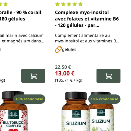
enne de 4.7 sur 5 étoiles
Note moyenne de 4.8 sur 5 étoiles
ralle - 90 % corail
Complexe myo-inositol
 180 gélules
avec folates et vitamine B6
- 120 gélules - par
Unimedica
ail marin avec calcium
Complément alimentaire au
e et magnésium dans
myo-inositol et aux vitamines B6
t de 2:1
et B9
s
gélules
vente :
Prix de vente :
22,50 €
 :
Prix régulier :
13,00 €
kg)
(185,71 € / kg)
Réduction
Réduction
10% économisé
10% économisé