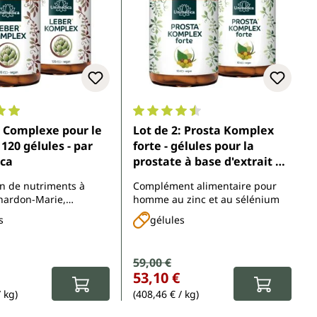
enne de 4.9 sur 5 étoiles
Note moyenne de 4.6 sur 5 étoiles
: Complexe pour le
Lot de 2: Prosta Komplex
x 120 gélules - par
forte - gélules pour la
ca
prostate à base d'extrait de
graines de courge, extrait
on de nutriments à
Complément alimentaire pour
de palmier nain, racine
hardon-Marie,
homme au zinc et au sélénium
d'ortie - 2 x 90 gélules - par
, gentiane, curcuma,
s
gélules
Unimedica
le, L-glutathion,
minéraux et vitamines
vente :
Prix de vente :
59,00 €
 :
Prix régulier :
53,10 €
/ kg)
(408,46 € / kg)