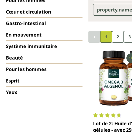
Pour les femmes
property.name
Cœur et circulation
Gastro-intestinal
En mouvement
1
2
3
Système immunitaire
Beauté
R
1
Pour les hommes
Esprit
Yeux
Note moyenne de 4
Lot de 2: Huile d
gélules - avec 2