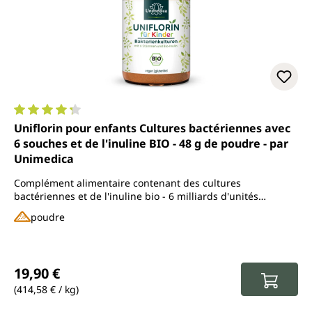
Note moyenne de 4.2 sur 5 étoiles
Uniflorin pour enfants Cultures bactériennes avec
6 souches et de l'inuline BIO - 48 g de poudre - par
Unimedica
Complément alimentaire contenant des cultures
bactériennes et de l'inuline bio - 6 milliards d'unités
formant colonie (UFC) par dose quotidienne (0,8 g)
poudre
Prix régulier :
19,90 €
(414,58 € / kg)