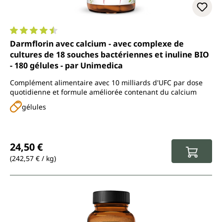
Note moyenne de 4.6 sur 5 étoiles
Darmflorin avec calcium - avec complexe de
cultures de 18 souches bactériennes et inuline BIO
- 180 gélules - par Unimedica
Complément alimentaire avec 10 milliards d'UFC par dose
quotidienne et formule améliorée contenant du calcium
gélules
Prix régulier :
24,50 €
(242,57 € / kg)