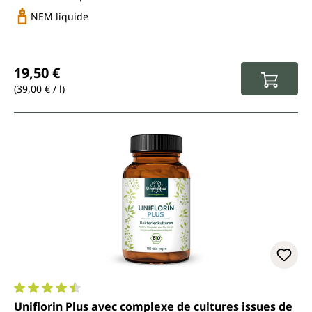
NEM liquide
Prix régulier :
19,50 €
(39,00 € / l)
Note moyenne de 4.6 sur 5 étoiles
Uniflorin Plus avec complexe de cultures issues de