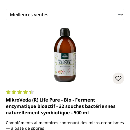
Note moyenne de 4.5 sur 5 étoiles
MikroVeda (R) Life Pure - Bio - Ferment
enzymatique bioactif - 32 souches bactériennes
naturellement symbiotique - 500 ml
Compléments alimentaires contenant des micro‑organismes
— à base de spores