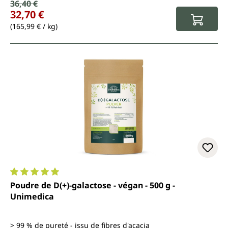
Prix de vente :
36,40 €
Prix régulier :
32,70 €
(165,99 € / kg)
Note moyenne de 5 sur 5 étoiles
Poudre de D(+)-galactose - végan - 500 g -
Unimedica
> 99 % de pureté - issu de fibres d'acacia