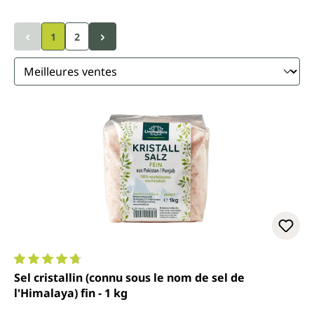
1
2
Note moyenne de 4.8 sur 5 étoiles
Sel cristallin (connu sous le nom de sel de
l'Himalaya) fin - 1 kg