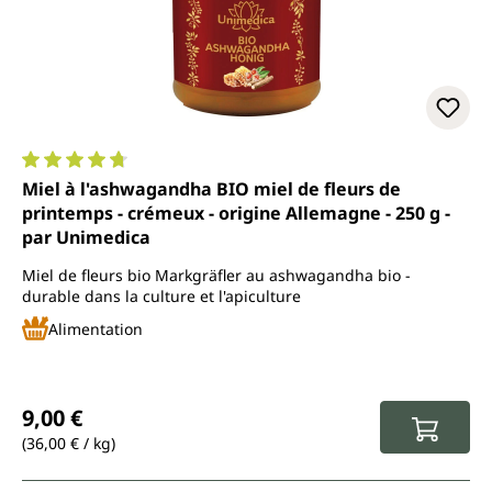
Note moyenne de 4.7 sur 5 étoiles
Miel à l'ashwagandha BIO miel de fleurs de
printemps - crémeux - origine Allemagne - 250 g -
par Unimedica
Miel de fleurs bio Markgräfler au ashwagandha bio -
durable dans la culture et l'apiculture
Alimentation
Prix régulier :
9,00 €
(36,00 € / kg)