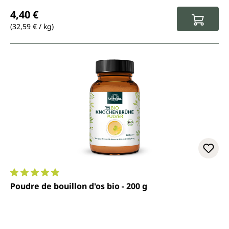
Prix régulier :
4,40 €
(32,59 € / kg)
Note moyenne de 5 sur 5 étoiles
Poudre de bouillon d'os bio - 200 g