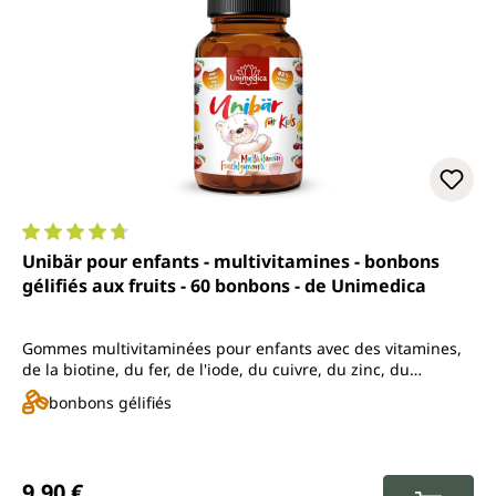
Note moyenne de 4.7 sur 5 étoiles
Unibär pour enfants - multivitamines - bonbons
gélifiés aux fruits - 60 bonbons - de Unimedica
Gommes multivitaminées pour enfants avec des vitamines,
de la biotine, du fer, de l'iode, du cuivre, du zinc, du
manganèse, du chrome, du sélénium
bonbons gélifiés
Prix régulier :
9,90 €