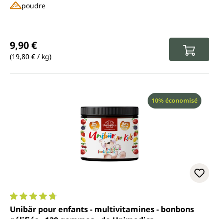
biologique contrôlée
poudre
Prix régulier :
9,90 €
(19,80 € / kg)
Réduction
10% économisé
Note moyenne de 4.8 sur 5 étoiles
Unibär pour enfants - multivitamines - bonbons