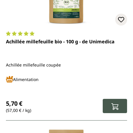
Note moyenne de 5 sur 5 étoiles
Achillée millefeuille bio - 100 g - de Unimedica
Achillée millefeuille coupée
Alimentation
Prix régulier :
5,70 €
(57,00 € / kg)