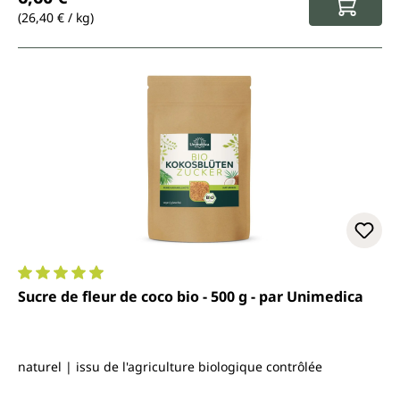
(26,40 € / kg)
Note moyenne de 4.9 sur 5 étoiles
Sucre de fleur de coco bio - 500 g - par Unimedica
naturel | issu de l'agriculture biologique contrôlée