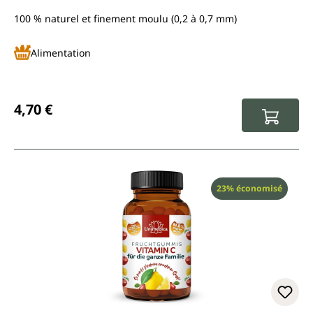
100 % naturel et finement moulu (0,2 à 0,7 mm)
Alimentation
Prix régulier :
4,70 €
Réduction
23% économisé