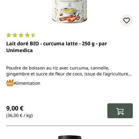
Note moyenne de 4.6 sur 5 étoiles
Lait doré BIO - curcuma latte - 250 g - par
Unimedica
Poudre de boisson au riz avec curcuma, cannelle,
gingembre et sucre de fleur de coco, issue de l'agriculture
biologique contrôlée
Alimentation
Prix régulier :
9,00 €
(36,00 € / kg)