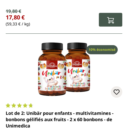
Prix de vente :
19,80 €
Prix régulier :
17,80 €
(59,33 € / kg)
Réduction
10% économisé
Note moyenne de 4.7 sur 5 étoiles
Lot de 2: Unibär pour enfants - multivitamines -
bonbons gélifiés aux fruits - 2 x 60 bonbons - de
Unimedica