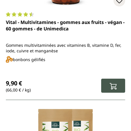
Note moyenne de 4.6 sur 5 étoiles
Vital - Multivitamines - gommes aux fruits - végan -
60 gommes - de Unimedica
Gommes multivitaminées avec vitamines B, vitamine D, fer,
iode, cuivre et manganèse
bonbons gélifiés
Prix régulier :
9,90 €
(66,00 € / kg)