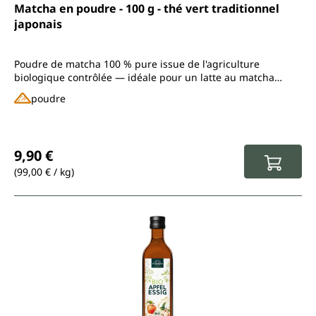
Note moyenne de 4.5 sur 5 étoiles
Matcha en poudre - 100 g - thé vert traditionnel
japonais
Poudre de matcha 100 % pure issue de l'agriculture
biologique contrôlée — idéale pour un latte au matcha
crémeux et plus encore
poudre
Prix régulier :
9,90 €
(99,00 € / kg)