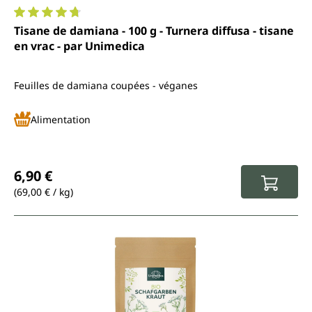
Note moyenne de 4.8 sur 5 étoiles
Tisane de damiana - 100 g - Turnera diffusa - tisane
en vrac - par Unimedica
Feuilles de damiana coupées - véganes
Alimentation
Prix régulier :
6,90 €
(69,00 € / kg)