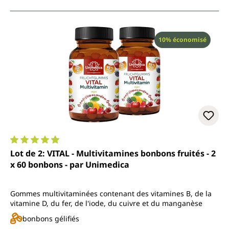
Réduction
10% économisé
Note moyenne de 4.9 sur 5 étoiles
Lot de 2: VITAL - Multivitamines bonbons fruités - 2
x 60 bonbons - par Unimedica
Gommes multivitaminées contenant des vitamines B, de la
vitamine D, du fer, de l'iode, du cuivre et du manganèse
bonbons gélifiés