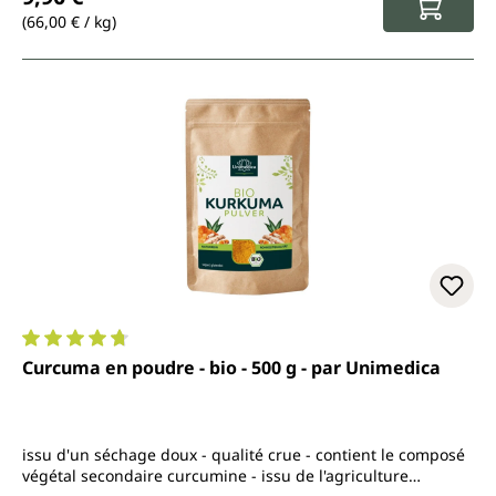
(66,00 € / kg)
Note moyenne de 4.8 sur 5 étoiles
Curcuma en poudre - bio - 500 g - par Unimedica
issu d'un séchage doux - qualité crue - contient le composé
végétal secondaire curcumine - issu de l'agriculture