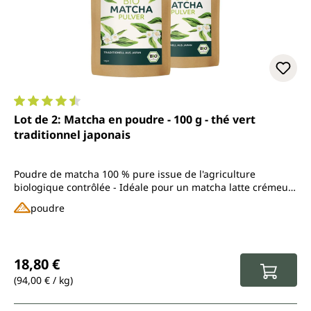
Note moyenne de 4.6 sur 5 étoiles
Lot de 2: Matcha en poudre - 100 g - thé vert
traditionnel japonais
Poudre de matcha 100 % pure issue de l'agriculture
biologique contrôlée - Idéale pour un matcha latte crémeux
et plus encore
poudre
Prix régulier :
18,80 €
(94,00 € / kg)