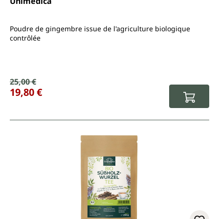
Unimedica
Poudre de gingembre issue de l'agriculture biologique
contrôlée
Prix de vente :
25,00 €
Prix régulier :
19,80 €