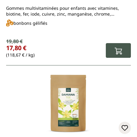
Gommes multivitaminées pour enfants avec vitamines,
biotine, fer, iode, cuivre, zinc, manganèse, chrome,
sélénium
bonbons gélifiés
Prix de vente :
19,80 €
Prix régulier :
17,80 €
(118,67 € / kg)