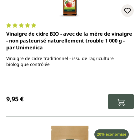
Note moyenne de 5 sur 5 étoiles
Vinaigre de cidre BIO - avec de la mère de vinaigre
- non pasteurisé naturellement trouble 1 000 g -
par Unimedica
Vinaigre de cidre traditionnel - issu de l'agriculture
biologique contrôlée
Prix régulier :
9,95 €
Réduction
20% économisé