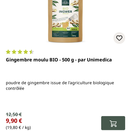
Note moyenne de 4.6 sur 5 étoiles
Gingembre moulu BIO - 500 g - par Unimedica
poudre de gingembre issue de l'agriculture biologique
contrôlée
Prix de vente :
12,50 €
Prix régulier :
9,90 €
(19,80 € / kg)