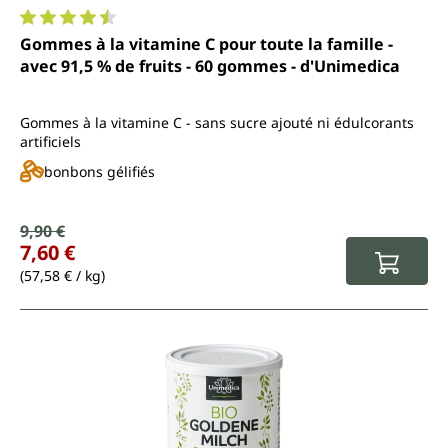
Note moyenne de 4.4 sur 5 étoiles
Gommes à la vitamine C pour toute la famille -
avec 91,5 % de fruits - 60 gommes - d'Unimedica
Gommes à la vitamine C - sans sucre ajouté ni édulcorants
artificiels
bonbons gélifiés
Prix de vente :
9,90 €
Prix régulier :
7,60 €
(57,58 € / kg)