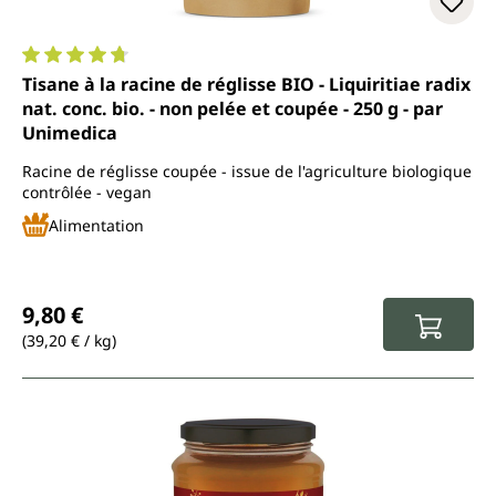
Note moyenne de 4.7 sur 5 étoiles
Tisane à la racine de réglisse BIO - Liquiritiae radix
nat. conc. bio. - non pelée et coupée - 250 g - par
Unimedica
Racine de réglisse coupée - issue de l'agriculture biologique
contrôlée - vegan
Alimentation
Prix régulier :
9,80 €
(39,20 € / kg)