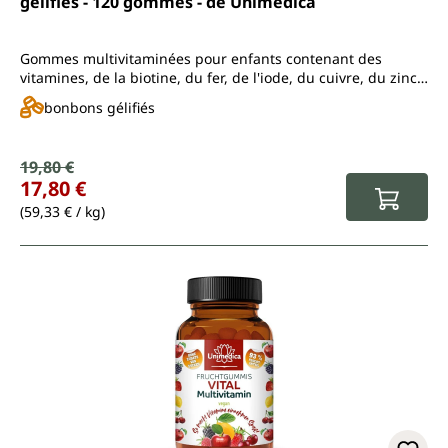
gélifiés - 120 gommes - de Unimedica
Gommes multivitaminées pour enfants contenant des
vitamines, de la biotine, du fer, de l'iode, du cuivre, du zinc,
du manganèse, du chrome et du sélénium
bonbons gélifiés
Prix de vente :
19,80 €
Prix régulier :
17,80 €
(59,33 € / kg)