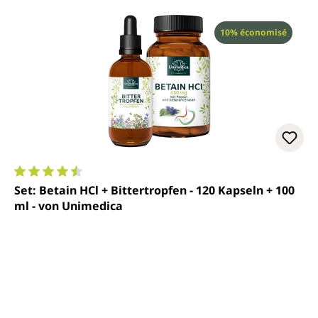
Réduction
10% économisé
Note moyenne de 4.5 sur 5 étoiles
Set: Betain HCl + Bittertropfen - 120 Kapseln + 100
ml - von Unimedica