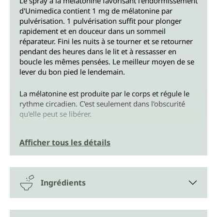
Le spray à la mélatonine favorisant l'endormissement
d'Unimedica contient 1 mg de mélatonine par
pulvérisation. 1 pulvérisation suffit pour plonger
rapidement et en douceur dans un sommeil
réparateur. Fini les nuits à se tourner et se retourner
pendant des heures dans le lit et à ressasser en
boucle les mêmes pensées. Le meilleur moyen de se
lever du bon pied le lendemain.
La mélatonine est produite par le corps et régule le
rythme circadien. C'est seulement dans l'obscurité
qu'elle peut se libérer.
Le spray à la mélatonine favorisant l'endormissement
Afficher tous les détails
d'Unimedica peut aider à rétablir le rythme de
l'horloge interne et à s'endormir facilement. La
mélatonine contribue à réduire le temps
d'endormissement et à atténuer les effets du
Ingrédients
décalage horaire. Après une bonne nuit de sommeil,
on est plus détendu et on aborde la vie quotidienne
avec plus de facilité.