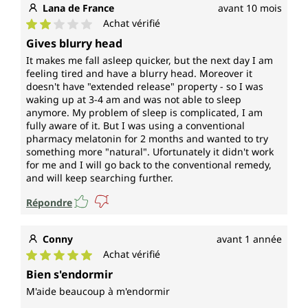
Lana de France
avant 10 mois
Achat vérifié
Note moyenne de 2 sur 5 étoiles
Gives blurry head
It makes me fall asleep quicker, but the next day I am
feeling tired and have a blurry head. Moreover it
doesn't have "extended release" property - so I was
waking up at 3-4 am and was not able to sleep
anymore. My problem of sleep is complicated, I am
fully aware of it. But I was using a conventional
pharmacy melatonin for 2 months and wanted to try
something more "natural". Ufortunately it didn't work
for me and I will go back to the conventional remedy,
and will keep searching further.
Répondre
Conny
avant 1 année
Achat vérifié
Note moyenne de 5 sur 5 étoiles
Bien s'endormir
M'aide beaucoup à m'endormir