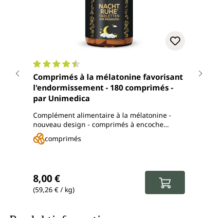
Note moyenne de 4.4 sur 5 étoiles
Note
Comprimés à la mélatonine favorisant
Valé
l'endormissement - 180 comprimés -
jour
par Unimedica
Uni
Complément alimentaire à la mélatonine -
Comp
nouveau design - comprimés à encoche
valér
pratique
comprimés
g
Prix
17,4
Prix ré
Prix régulier :
8,00 €
14,
(59,26 € / kg)
(134,