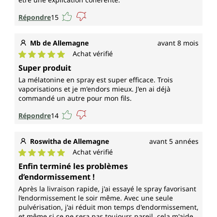
Répondre
15
Mb de Allemagne
avant 8 mois
Achat vérifié
Note moyenne de 5 sur 5 étoiles
Super produit
La mélatonine en spray est super efficace. Trois
vaporisations et je m'endors mieux. J'en ai déjà
commandé un autre pour mon fils.
Répondre
14
Roswitha de Allemagne
avant 5 années
Achat vérifié
Note moyenne de 5 sur 5 étoiles
Enfin terminé les problèmes
d’endormissement !
Après la livraison rapide, j'ai essayé le spray favorisant
l‘endormissement le soir même. Avec une seule
pulvérisation, j'ai réduit mon temps d'endormissement,
et même si ce ne sera pas toujours pareil, cela m'aide