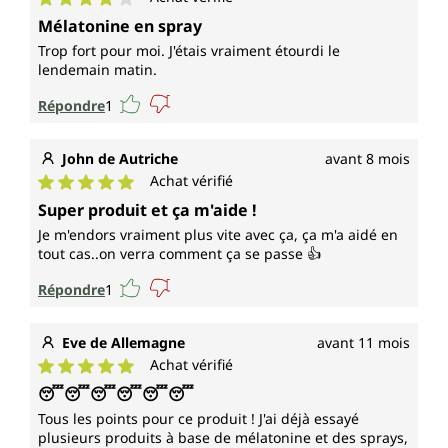
Note moyenne de 4 sur 5 étoiles
Mélatonine en spray
Trop fort pour moi. J'étais vraiment étourdi le
lendemain matin.
Répondre
1
John de Autriche
avant 8 mois
Achat vérifié
Note moyenne de 5 sur 5 étoiles
Super produit et ça m'aide !
Je m'endors vraiment plus vite avec ça, ça m'a aidé en
tout cas..on verra comment ça se passe 👍
Répondre
1
Eve de Allemagne
avant 11 mois
Achat vérifié
Note moyenne de 5 sur 5 étoiles
😴😴😴😴😴😴
Tous les points pour ce produit ! J'ai déjà essayé
plusieurs produits à base de mélatonine et des sprays,