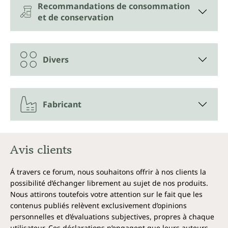
Recommandations de consommation
La mélatonine contribue à atténuer les effets du
et de conservation
décalage horaire. La mélatonine contribue à réduire
le temps d'endormissement.
*Allégations de santé autorisées par l'Autorité
Divers
européenne de sécurité des aliments.
Fabricant
Avis clients
Á travers ce forum, nous souhaitons offrir à nos clients la
possibilité d’échanger librement au sujet de nos produits.
Nous attirons toutefois votre attention sur le fait que les
contenus publiés relèvent exclusivement d’opinions
personnelles et d’évaluations subjectives, propres à chaque
utilisateur. Ces déclarations n’engagent que leurs auteurs.