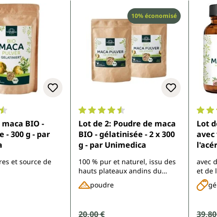
Réduction
10% économisé
ne de 4.6 sur 5 étoiles
Note moyenne de 4.6 sur 5 étoiles
Note 
 maca BIO -
Lot de 2: Poudre de maca
Lot d
 - 300 g - par
BIO - gélatinisée - 2 x 300
avec 
a
g - par Unimedica
l'acé
gélul
res et source de
100 % pur et naturel, issu des
avec 
hauts plateaux andins du
et de 
Pérou
proven
poudre
gé
d'acér
Prix de vente :
20,00 €
Prix 
39,80
Prix régulier :
Prix rég
ier :