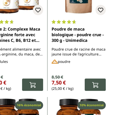
moyenne de 4.8 sur 5 étoiles
Note moyenne de 4.8 sur 5 étoil
 2: Complexe Maca
Poudre de maca
rginine forte avec
biologique - poudre crue -
ines C, B6, B12 et
300 g - Unimedica
- dosage élevé - 480
ément alimentaire avec
Poudre crue de racine de maca
es - Unimedica
L-arginine, du maca, des
jaune issue de l'agriculture
nes C, B6, B12 et du zinc
biologique
lules
poudre
de vente :
 €
Prix de vente :
8,50 €
ulier :
Prix régulier :
0 €
7,50 €
€ / kg)
(25,00 € / kg)
Réduction
Réduction
16% économisé
10% économisé