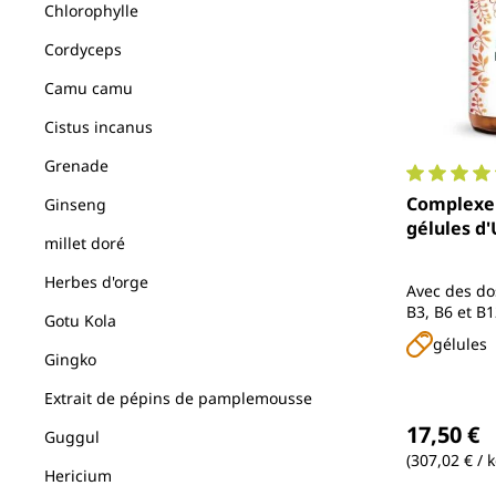
Chlorophylle
Cordyceps
Camu camu
Cistus incanus
Grenade
Note moyen
Complexe É
Ginseng
gél
millet doré
Herbes d'orge
Avec des do
B3, B6 et B1
Gotu Kola
réduire la f
gélules
maintenir 
Gingko
énergétique
également d
Extrait de pépins de pamplemousse
Prix régul
K, taurine,
17,50 €
Guggul
maca, reish
rhodiola, th
(307,02 € / k
Hericium
japonica et