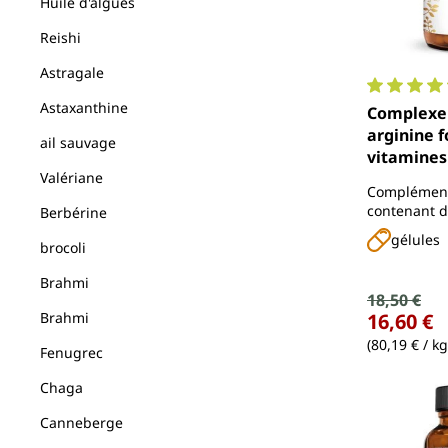
Huile d'algues
Reishi
Astragale
Note moyen
Astaxanthine
Complexe Maca + L
arginine f
ail sauvage
vitamines 
Valériane
zinc - dos
Complément
gélules -
contenant de
Berbérine
arginine, de
gélules
brocoli
vitamines B6
Brahmi
Prix de ve
18,50 €
Prix régulier :
Brahmi
16,60 €
(80,19 € / kg
Fenugrec
Chaga
Canneberge