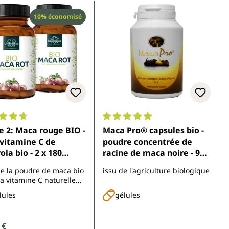
Réduction
10% économisé
moyenne de 4.8 sur 5 étoiles
Note moyenne de 5 sur 5 étoiles
e 2: Maca rouge BIO -
Maca Pro® capsules bio -
vitamine C de
poudre concentrée de
rola bio - 2 x 180
racine de maca noire - 90
es - par Unimedica
capsules
de la poudre de maca bio
issu de l'agriculture biologique
la vitamine C naturelle
ant d'un extrait
lules
gélules
ola bio
de vente :
 €
ulier :
Prix régulier :