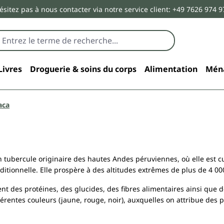
ésitez pas à nous contacter via notre service client: +49 7626 974 9
Livres
Droguerie & soins du corps
Alimentation
Mén
aca
 tubercule originaire des hautes Andes péruviennes, où elle est 
ditionnelle. Elle prospère à des altitudes extrêmes de plus de 4 0
nt des protéines, des glucides, des fibres alimentaires ainsi que des
férentes couleurs (jaune, rouge, noir), auxquelles on attribue des 