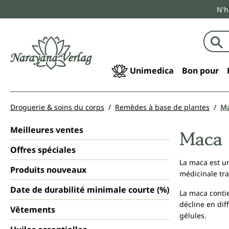
N'h
echerche
Passer à la navigation principale
Unimedica
Bon pour
Droguerie & soins du corps
Remèdes à base de plantes
M
Meilleures ventes
Maca
Offres spéciales
La maca est un
Produits nouveaux
médicinale tra
Date de durabilité minimale courte (%)
La maca contie
décline en dif
Vêtements
gélules.