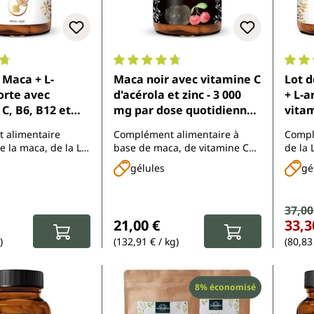
ne de 4.7 sur 5 étoiles
Note moyenne de 4.7 sur 5 étoiles
Note 
-
Maca noir avec vitamine C
Lot de
orte avec
d'acérola et zinc - 3 000
+ L-a
C, B6, B12 et
mg par dose quotidienne
vitam
age élevé - 240
(4 gélules) - 180 gélules -
zinc 
 alimentaire
Complément alimentaire à
Compl
 Unimedica
Unimedica
gélul
 la maca, de la L-
base de maca, de vitamine C
de la 
 la vitamine C, des
d'acérola et de zinc
vitami
gélules
gé
 et B12 et du zinc.
nte :
Prix 
37,00
Prix rég
Prix régulier :
21,00 €
33,3
)
(132,91 € / kg)
(80,83 
Réduction
8% économisé