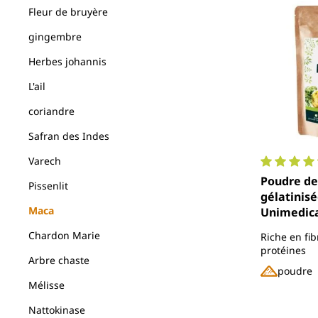
Fleur de bruyère
gingembre
Herbes johannis
L'ail
coriandre
Safran des Indes
Varech
Note moyen
Poudre de
Pissenlit
gélatinisée
Maca
Unimedic
Chardon Marie
Riche en fib
protéines
Arbre chaste
poudre
Mélisse
Nattokinase
Prix régul