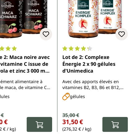
moyenne de 5 sur 5 étoiles
Note moyenne de 4.3 sur 5 étoil
e 2: Maca noire avec
Lot de 2: Complexe
 vitamine C issue de
Énergie 2 x 90 gélules
a et zinc 3 000 mg
d'Unimedica
ose journalière (4
ément alimentaire à
Avec des apports élevés en
es) - 2 x 180 gélules -
de maca, de vitamine C
vitamines B2, B3, B6 et B12,
Unimedica
ola et de zinc
contribue à réduire la fatigue
lules
gélules
et à maintenir un métabolisme
énergétique normal, avec
vitamine C, D, K, taurine,
de vente :
 €
Prix de vente :
35,00 €
ulier :
Prix régulier :
ashwagandha, maca, reishi,
0 €
31,50 €
ginseng, rhodiola, thé vert,
Sophora japonica et coenzyme
2 € / kg)
(276,32 € / kg)
Q10