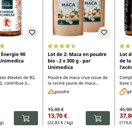
ne de 5 sur 5 étoiles
Note moyenne de 4.5 sur 5 étoiles
Note 
nergie 90
Lot de 2: Maca en poudre
Lot d
ules d'Unimedica
bio - 2 x 300 g - par
de la
Unimedica
l'acérol
par d
ses élevées de B2,
Poudre de maca crue issue de
Compl
gélul
2, contribue à
la racine jaune de maca
base 
par 
atigue et à
cultivée biologiquement
d'acér
poudre
gé
un métabolisme
 normal; contient
e la vitamine C, D,
Prix de vente :
15,00 €
Prix 
45,00
Prix régulier :
Prix rég
ier :
 ashwagandha,
13,70 €
37,8
i, ginseng,
é vert, sophora
g)
(22,83 € / kg)
(119,6
 coenzyme Q10