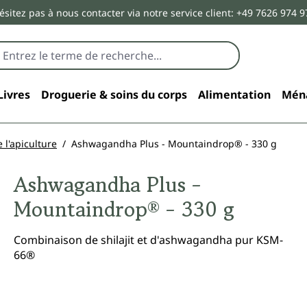
ésitez pas à nous contacter via notre service client: +49 7626 974 9
Livres
Droguerie & soins du corps
Alimentation
Mén
 l'apiculture
Ashwagandha Plus - Mountaindrop® - 330 g
Ashwagandha Plus -
Mountaindrop® - 330 g
Combinaison de shilajit et d'ashwagandha pur KSM-
66®