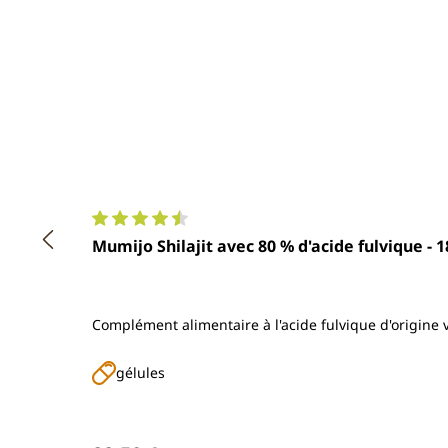
Note moyenne de 4.5 sur 5 étoiles
Mumijo Shilajit avec 80 % d'acide fulvique - 
Complément alimentaire à l'acide fulvique d'origine 
gélules
Prix régulier :