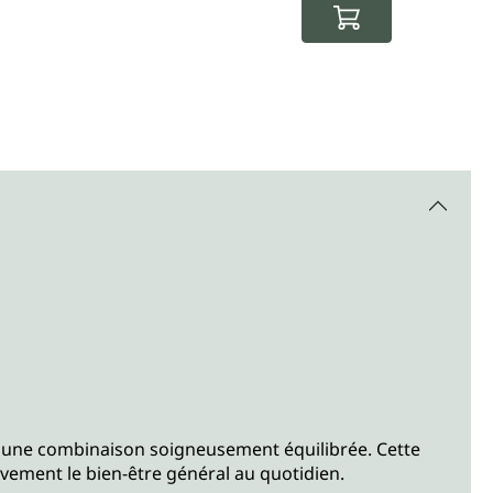
40,50 
(184,09 €
 une combinaison soigneusement équilibrée. Cette
tivement le bien-être général au quotidien.