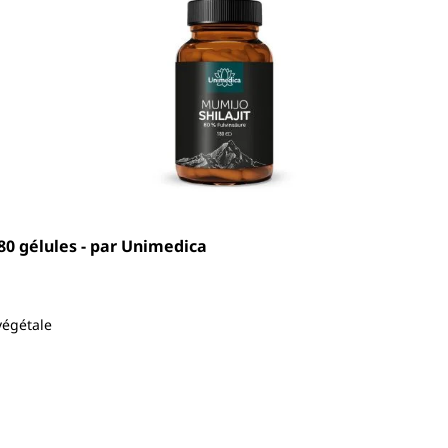
180 gélules - par Unimedica
végétale