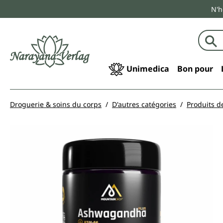
N'h
echerche
Passer à la navigation principale
Unimedica
Bon pour
Droguerie & soins du corps
D'autres catégories
Produits de
Ignorer la galerie d'images