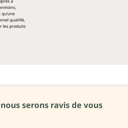
opres à
éanmoins,
z qu’une
nel qualifié,
r les produits
 nous serons ravis de vous