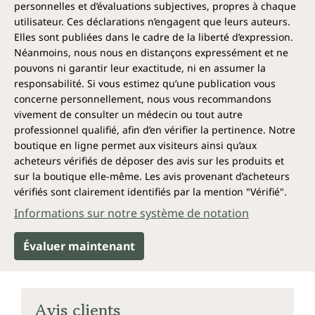
personnelles et d’évaluations subjectives, propres à chaque
environ dix fois plus que les oranges ou les citrons.
utilisateur. Ces déclarations n’engagent que leurs auteurs.
Et sous forme de poudre, elle peut être facilement
Elles sont publiées dans le cadre de la liberté d’expression.
mélangée aux aliments et aux boissons.
Néanmoins, nous nous en distançons expressément et ne
pouvons ni garantir leur exactitude, ni en assumer la
Spectre d'action*
responsabilité. Si vous estimez qu’une publication vous
concerne personnellement, nous vous recommandons
La vitamine C (acide ascorbique)
vivement de consulter un médecin ou tout autre
professionnel qualifié, afin d’en vérifier la pertinence. Notre
contribue :
boutique en ligne permet aux visiteurs ainsi qu’aux
acheteurs vérifiés de déposer des avis sur les produits et
au fonctionnement normal du système
sur la boutique elle-même. Les avis provenant d’acheteurs
immunitaire
vérifiés sont clairement identifiés par la mention "Vérifié".
à un métabolisme énergétique normal
à une formation normale de collagène pour
Informations sur notre système de notation
un fonctionnement normal des cartilages,
des os, des vaisseaux sanguins, de la peau,
Évaluer maintenant
des dents et des gencives
pour un fonctionnement normal du
psychisme et du système nerveux
pour améliorer l'absorption du fer
Avis clients