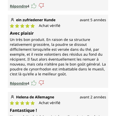
Répondre
4
ein zufriedener Kunde
avant 5 années
Achat vérifié
Note moyenne de 5 sur 5 étoiles
Avec plaisir
Un très bon produit. En raison de sa structure
relativement grossière, la poudre se dissout
difficilement lorsqu'elle est versée dans du thé, par
exemple, et il reste volontiers des résidus au fond du
récipient. Il faut alors éventuellement les remuer à
nouveau, mais cela n'altère pas le bon goût général. La
poudre de cynorrhodon est imbattable dans le muesli,
c'est là qu'elle a le meilleur goût.
Répondre
4
Helena de Allemagne
avant 2 années
Achat vérifié
Note moyenne de 5 sur 5 étoiles
Fantastique !