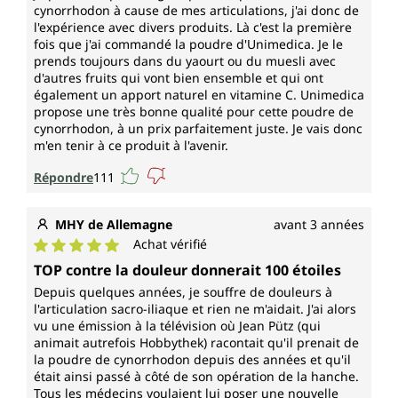
Issu de l'agriculture biologique
cynorrhodon à cause de mes articulations, j'ai donc de
l'expérience avec divers produits. Là c'est la première
La poudre de cynorrhodon bio d'Unimedica est
fois que j'ai commandé la poudre d'Unimedica. Je le
cultivée en dehors de l'UE dans des conditions
prends toujours dans du yaourt ou du muesli avec
biologiques contrôlées.
d'autres fruits qui vont bien ensemble et qui ont
également un apport naturel en vitamine C. Unimedica
propose une très bonne qualité pour cette poudre de
cynorrhodon, à un prix parfaitement juste. Je vais donc
m'en tenir à ce produit à l'avenir.
Répondre
111
MHY de Allemagne
avant 3 années
Achat vérifié
Note moyenne de 5 sur 5 étoiles
TOP contre la douleur donnerait 100 étoiles
Depuis quelques années, je souffre de douleurs à
l'articulation sacro-iliaque et rien ne m'aidait. J'ai alors
vu une émission à la télévision où Jean Pütz (qui
animait autrefois Hobbythek) racontait qu'il prenait de
la poudre de cynorrhodon depuis des années et qu'il
était ainsi passé à côté de son opération de la hanche.
Tous les médecins voulaient lui poser une nouvelle