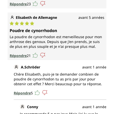
Répondre
23
Elisabeth de Allemagne
avant 5 années
Note moyenne de 5 sur 5 étoiles
Poudre de cynorrhodon
La poudre de cynorrhodon est merveilleuse pour mon
arthrose des genoux. Depuis que j'en prends, je suis
de plus en plus souple et je n'ai presque plus mal.
Répondre
21
A.Schröder
avant 1 année
Chère Elisabeth, puis-je te demander combien de
poudre de cynorrhodon tu as pris par jour pour
obtenir cet effet ? Merci beaucoup pour ta réponse.
Répondre
5
Conny
avant 1 année
Je recommande 5 g par jour. Mais j'ai lu sur le