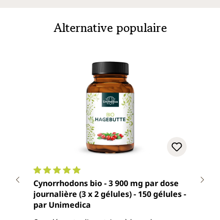
Alternative populaire
Note moyenne de 5 sur 5 étoiles
Note
Cynorrhodons bio - 3 900 mg par dose
Extr
journalière (3 x 2 gélules) - 150 gélules -
mg p
par Unimedica