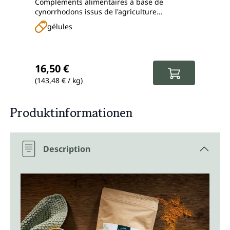
Compléments alimentaires à base de
Comp
cynorrhodons issus de l'agriculture
vitam
biologique contrôlée
gélules
g
Prix régulier :
Prix
16,50 €
19,
(143,48 € / kg)
(183,
Produktinformationen
Description