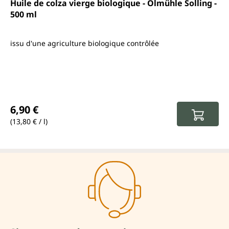
Note moyenne de 5 sur 5 étoiles
Huile de colza vierge biologique - Ölmühle Solling -
500 ml
issu d'une agriculture biologique contrôlée
Prix régulier :
6,90 €
(13,80 € / l)