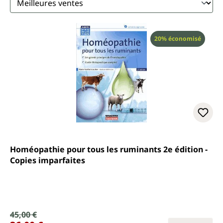
Réduction
20% économisé
Homéopathie pour tous les ruminants 2e édition -
Copies imparfaites
Prix de vente :
45,00 €
Prix régulier :