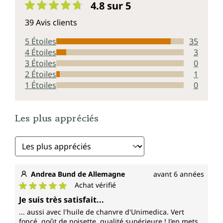
4.8 sur 5
Note moyenne de 4.8 sur 5 étoiles
39 Avis clients
5 Étoiles
35
4 Étoiles
3
3 Étoiles
0
2 Étoiles
1
1 Étoiles
0
Les plus appréciés
Andrea Bund de Allemagne
avant 6 années
Achat vérifié
Note moyenne de 5 sur 5 étoiles
Je suis très satisfait...
... aussi avec l'huile de chanvre d'Unimedica. Vert
foncé, goût de noisette, qualité supérieure ! J'en mets