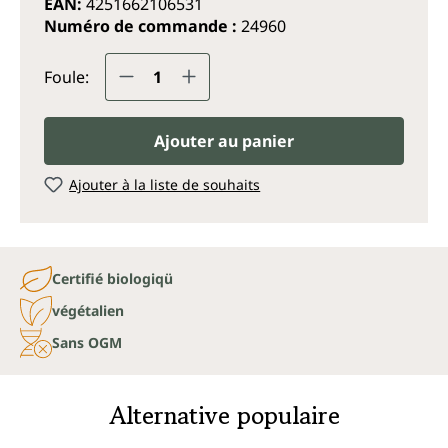
EAN:
4251662106531
Numéro de commande :
24960
Quantité de produit : Entrez la q
Foule:
Ajouter au panier
Ajouter à la liste de souhaits
Certifié biologiqü
végétalien
Sans OGM
Alternative populaire