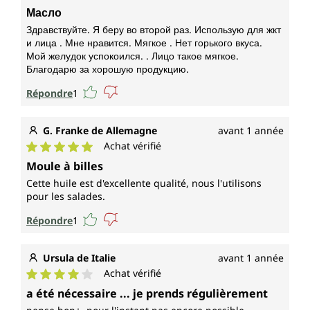
Note moyenne de 5 sur 5 étoiles
Масло
Здравствуйте. Я беру во второй раз. Использую для жкт
и лица . Мне нравится. Мягкое . Нет горького вкуса.
Мой желудок успокоился. . Лицо такое мягкое.
Благодарю за хорошую продукцию.
Répondre
1
G. Franke de Allemagne
avant 1 année
Achat vérifié
Note moyenne de 5 sur 5 étoiles
Moule à billes
Cette huile est d'excellente qualité, nous l'utilisons
pour les salades.
Répondre
1
Ursula de Italie
avant 1 année
Achat vérifié
Note moyenne de 4 sur 5 étoiles
a été nécessaire ... je prends régulièrement