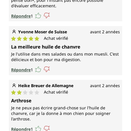
pense bon+, pour l'instant pas encore possible
d'évaluer efficacement.
Répondre
1
Yvonne Moser de Suisse
avant 2 années
Achat vérifié
Note moyenne de 5 sur 5 étoiles
La meilleure huile de chanvre
Je l'utilise dans mes salades ou dans mon muesli. C'est
délicieux et bon pour ma digestion.
Répondre
1
Heike Breuer de Allemagne
avant 2 années
Achat vérifié
Note moyenne de 2 sur 5 étoiles
Arthrose
Je ne peux pas écrire grand-chose sur l'huile de
chanvre, car je la donne à mon chien pour soigner
l'arthrose.
Répondre
1