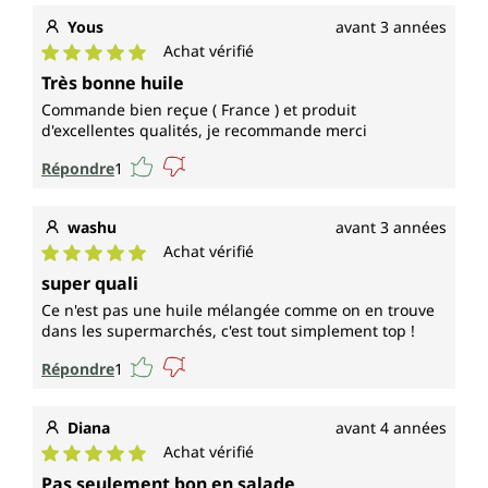
Yous
avant 3 années
Achat vérifié
Note moyenne de 5 sur 5 étoiles
Très bonne huile
Commande bien reçue ( France ) et produit
d'excellentes qualités, je recommande merci
Répondre
1
washu
avant 3 années
Achat vérifié
Note moyenne de 5 sur 5 étoiles
super quali
Ce n'est pas une huile mélangée comme on en trouve
dans les supermarchés, c'est tout simplement top !
Répondre
1
Diana
avant 4 années
Achat vérifié
Note moyenne de 5 sur 5 étoiles
Pas seulement bon en salade