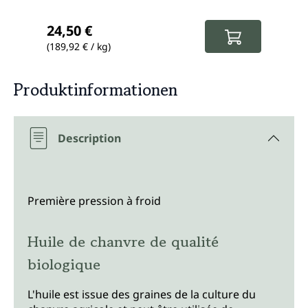
Prix régulier :
Prix
24,50 €
9,5
(189,92 € / kg)
(38,00
Produktinformationen
Description
Première pression à froid
Huile de chanvre de qualité
biologique
L'huile est issue des graines de la culture du