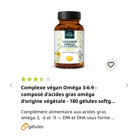
Note moyenne de 3.6 sur 5 étoiles
Note
Complexe végan Oméga 3-6-9 -
Huil
composé d'acides gras oméga
à fr
d'origine végétale - 180 gélules softgel
250 
- végan - par Unimedica
Complément alimentaire aux acides gras
vierg
oméga-3, -6 et -9 — EPA et DHA sous forme de
l'agr
triglycérides naturels
fraîc
gélules
hu