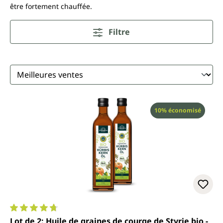
être fortement chauffée.
Filtre
Réduction
10% économisé
Note moyenne de 4.8 sur 5 étoiles
Lot de 2: Huile de graines de courge de Styrie bio -