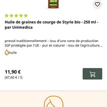
Note moyenne de 4.9 sur 5 étoiles
Huile de graines de courge de Styrie bio - 250 ml -
par Unimedica
pressé traditionnellement - issu d'une zone de production
IGP protégée par l'UE - pur et naturel - issu de l'agriculture
biologique contrôlée
huile
Prix régulier :
11,90 €
(47,60 € / l)