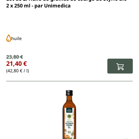
2 x 250 ml - par Unimedica
huile
Prix de vente :
23,80 €
Prix régulier :
21,40 €
(42,80 € / l)