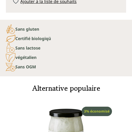
Ajouter à la liste de souhaits
Sans gluten
Certifié biologiqü
Sans lactose
végétalien
Sans OGM
Alternative populaire
Réduction
3% économisé