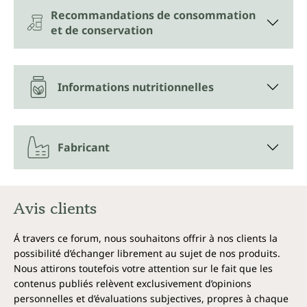
Les acides gras insaturés comme l'acide linoléique
Recommandations de consommation
contribuent à maintenir une cholestérolémie
et de conservation
normale. Cet effet s'obtient par la consommation
quotidienne d'au moins 10 g d'acide linoléique.
L'huile de sésame biologique Unimedica contient
entre 35 et 50 g pour 100 g d'huile de sésame. La
Informations nutritionnelles
composition est soumise à des variations naturelles
car il s'agit d'un produit purement naturel.
*Allégations de santé autorisées par l'Autorité
Fabricant
européenne de sécurité des aliments.
Végan et sans additifs indésirables
Avis clients
L'huile de sésame BIO d'Unimedica est végan, sans
arômes, colorants, parfums, stabilisants, stéarate de
Á travers ce forum, nous souhaitons offrir à nos clients la
magnésium et sans OGM, sans lactose, sans gluten
possibilité d’échanger librement au sujet de nos produits.
et sans gélatine.
Nous attirons toutefois votre attention sur le fait que les
contenus publiés relèvent exclusivement d’opinions
Fabriquée en Allemagne
personnelles et d’évaluations subjectives, propres à chaque