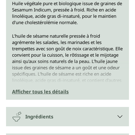
Huile végétale pure et biologique issue de graines de
Sesamum Indicum, pressée à froid. Riche en acide
linoléique, acide gras di-insaturé, pour le maintien
d'une cholestérolémie normale.
L'huile de sésame naturelle pressée à froid
agrémente les salades, les marinades et les
trempettes avec son goût de noix caractéristique. Elle
convient pour la cuisson, le rôtissage et le mijotage
ainsi qu'aux soins naturels de la peau. L'huile jaune
issue des graines de sésame a un goût et une odeur
spécifiques. L'huile de sésame est riche en acide
linoléique, acide gras di-insaturé, et contient d'autres
acides gras insaturés, par ex. l'acide oléique.
Afficher tous les détails
L'huile de sésame biologique d'Unimedica est
composée à 100% d'huile végétale et ne contient pas
de protéines animales.
Ingrédients
Spectre d'action*