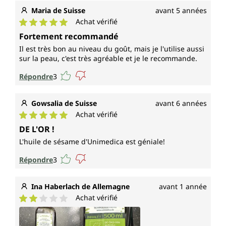
Maria de Suisse
avant 5 années
Achat vérifié
Note moyenne de 5 sur 5 étoiles
Fortement recommandé
Il est très bon au niveau du goût, mais je l'utilise aussi
sur la peau, c'est très agréable et je le recommande.
Répondre
3
Gowsalia de Suisse
avant 6 années
Achat vérifié
Note moyenne de 5 sur 5 étoiles
DE L'OR !
L'huile de sésame d'Unimedica est géniale!
Répondre
3
Ina Haberlach de Allemagne
avant 1 année
Achat vérifié
Note moyenne de 2 sur 5 étoiles