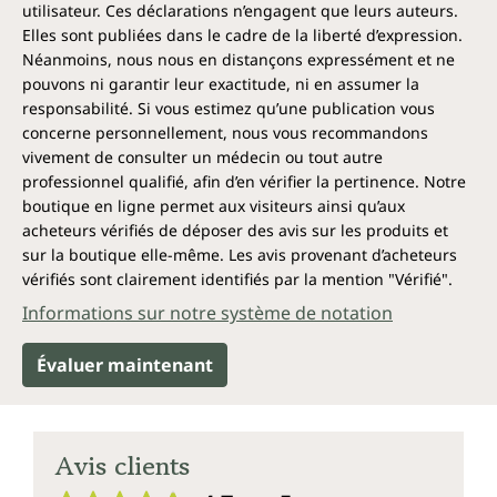
L'huile de sésame Unimedica BIO est produite
utilisateur. Ces déclarations n’engagent que leurs auteurs.
directement en Allemagne dans des installations
Elles sont publiées dans le cadre de la liberté d’expression.
certifiées.
Néanmoins, nous nous en distançons expressément et ne
pouvons ni garantir leur exactitude, ni en assumer la
Remarque :
les compléments alimentaires ne
responsabilité. Si vous estimez qu’une publication vous
doivent pas se substituer à une alimentation
concerne personnellement, nous vous recommandons
équilibrée et variée et à un mode de vie sain.
vivement de consulter un médecin ou tout autre
professionnel qualifié, afin d’en vérifier la pertinence. Notre
Conservation :
à l'abri de la lumière, au frais et au
boutique en ligne permet aux visiteurs ainsi qu’aux
sec dans des récipients hermétiquement fermés et
acheteurs vérifiés de déposer des avis sur les produits et
complètement remplis.
sur la boutique elle-même. Les avis provenant d’acheteurs
vérifiés sont clairement identifiés par la mention "Vérifié".
Informations sur notre système de notation
Évaluer maintenant
Avis clients