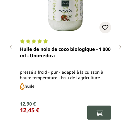
Note moyenne de 4.9 sur 5 étoiles
Note
Huile de noix de coco biologique - 1 000
Huil
ml - Unimedica
par 
pressé à froid - pur - adapté à la cuisson à
Huile
haute température - issu de l'agriculture
froid
biologique contrôlée
contr
huile
hu
Prix de vente :
12,90 €
Prix régulier :
Prix
12,45 €
15,
(159,0