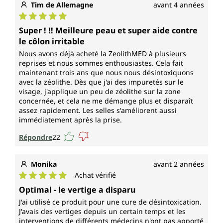
Tim de Allemagne
avant 4 années
Note moyenne de 5 sur 5 étoiles
Super ! !! Meilleure peau et super aide contre
le côlon irritable
Nous avons déjà acheté la ZeolithMED à plusieurs
reprises et nous sommes enthousiastes. Cela fait
maintenant trois ans que nous nous désintoxiquons
avec la zéolithe. Dès que j'ai des impuretés sur le
visage, j'applique un peu de zéolithe sur la zone
concernée, et cela ne me démange plus et disparaît
assez rapidement. Les selles s'améliorent aussi
immédiatement après la prise.
Répondre
22
Monika
avant 2 années
Achat vérifié
Note moyenne de 5 sur 5 étoiles
Optimal - le vertige a disparu
J'ai utilisé ce produit pour une cure de désintoxication.
J'avais des vertiges depuis un certain temps et les
interventions de différents médecins n'ont pas apporté