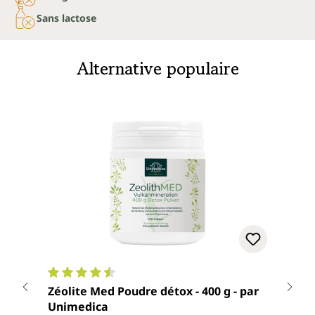
Sans lactose
Alternative populaire
Note moyenne de 4.5 sur 5 étoiles
Note
Zéolite Med Poudre détox - 400 g - par
Zéol
Unimedica
zéol