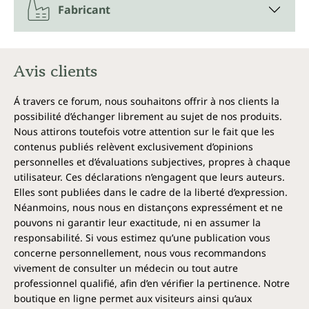
Fabricant
renforcent mutuellement dans leur effet de liaison
aux polluants. ZeoBent Med® convient donc
particulièrement pour intensifier un processus de
détoxification.
Avis clients
Lors de la prise, la montmorillonite forme un film
Á travers ce forum, nous souhaitons offrir à nos clients la
protecteur de gel naturel, qui a la propriété de
possibilité d’échanger librement au sujet de nos produits.
pouvoir apaiser la muqueuse intestinale et gastrique.
Nous attirons toutefois votre attention sur le fait que les
contenus publiés relèvent exclusivement d’opinions
Chaque boîte de ZeoBent MED Poudre d'Unimedica
personnelles et d’évaluations subjectives, propres à chaque
contient 400 g de Poudre détox. Cette quantité est
utilisateur. Ces déclarations n’engagent que leurs auteurs.
suffisante pour une cure de 40 jours.
Elles sont publiées dans le cadre de la liberté d’expression.
Néanmoins, nous nous en distançons expressément et ne
Spectre d'action :
pouvons ni garantir leur exactitude, ni en assumer la
Lie et élimine les métaux lourds (p. ex.
responsabilité. Si vous estimez qu’une publication vous
plomb, mercure) ainsi que le cadmium et
concerne personnellement, nous vous recommandons
l'aluminium
vivement de consulter un médecin ou tout autre
Soulage l'organisme grâce à la
professionnel qualifié, afin d’en vérifier la pertinence. Notre
détoxification des composés d'ammonium
boutique en ligne permet aux visiteurs ainsi qu’aux