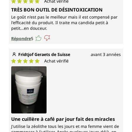
Achat vérifié
Note moyenne de 5 sur 5 étoiles
TRÈS BON OUTIL DE DÉSINTOXICATION
Le goût n'est pas le meilleur mais il est compensé par
l'efficacité du produit. Il traite ma candida petit à
petit...en douceur.
Répondre
5
Fridtjof Geraets de Suisse
avant 3 années
Achat vérifié
Note moyenne de 5 sur 5 étoiles
Une cuillère à café par jour fait des miracles
J'utilise la zéolithe tous les jours et ma femme vient de
commencer à l'utiliser. Après quelques jours déjà, on