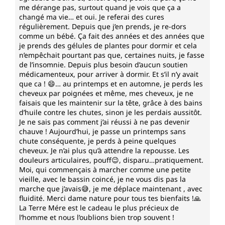
me dérange pas, surtout quand je vois que ça a
changé ma vie… et oui. Je referai des cures
régulièrement. Depuis que j’en prends, je re-dors
comme un bébé. Ça fait des années et des années que
je prends des gélules de plantes pour dormir et cela
n’empêchait pourtant pas que, certaines nuits, je fasse
de l’insomnie. Depuis plus besoin d’aucun soutien
médicamenteux, pour arriver à dormir. Et s’il n’y avait
que ca ! 😄… au printemps et en automne, je perds les
cheveux par poignées et même, mes cheveux, je ne
faisais que les maintenir sur la tête, grâce à des bains
d’huile contre les chutes, sinon je les perdais aussitôt.
Je ne sais pas comment j’ai réussi à ne pas devenir
chauve ! Aujourd’hui, je passe un printemps sans
chute conséquente, je perds à peine quelques
cheveux. Je n’ai plus qu’à attendre la repousse. Les
douleurs articulaires, pouff😉, disparu…pratiquement.
Moi, qui commençais à marcher comme une petite
vieille, avec le bassin coincé, je ne vous dis pas la
marche que j’avais😅, je me déplace maintenant , avec
fluidité. Merci dame nature pour tous tes bienfaits !🙏
La Terre Mére est le cadeau le plus précieux de
l’homme et nous l’oublions bien trop souvent !