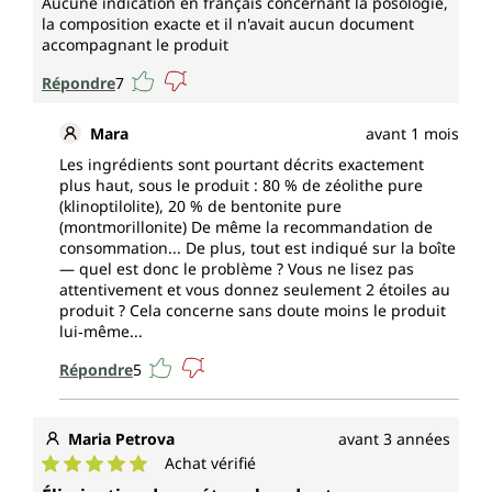
Aucune indication en français concernant la posologie,
la composition exacte et il n'avait aucun document
accompagnant le produit
Répondre
7
Mara
avant 1 mois
Les ingrédients sont pourtant décrits exactement
plus haut, sous le produit : 80 % de zéolithe pure
(klinoptilolite), 20 % de bentonite pure
(montmorillonite) De même la recommandation de
consommation... De plus, tout est indiqué sur la boîte
— quel est donc le problème ? Vous ne lisez pas
attentivement et vous donnez seulement 2 étoiles au
produit ? Cela concerne sans doute moins le produit
lui‑même...
Répondre
5
Maria Petrova
avant 3 années
Achat vérifié
Note moyenne de 5 sur 5 étoiles