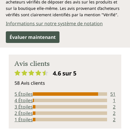
(poison du système nerveux)
acheteurs vérifiés de déposer des avis sur les produits et
Soulage les inflammations et les irritations
sur la boutique elle-même. Les avis provenant d’acheteurs
allergiques, en particulier lorsque la
vérifiés sont clairement identifiés par la mention "Vérifié".
concentration d'histamine est trop élevée
Informations sur notre système de notation
dans le tractus gastro-intestinal
Évaluer maintenant
Produit exempt des additifs suivants
ZeoBent MED d'Unimedica est exempt de gluten, de
lactose, de fructose, de nanoparticules et de tout
Avis clients
additif.
4.6 sur 5
Note moyenne de 4.6 sur 5 étoiles
58 Avis clients
5 Étoiles
51
4 Étoiles
1
3 Étoiles
2
2 Étoiles
2
1 Étoiles
2