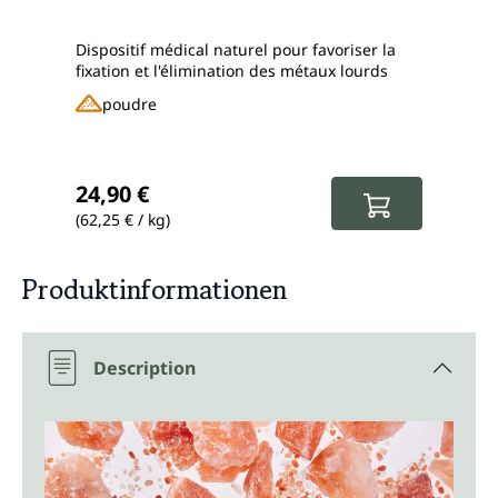
quot
de 
Dispositif médical naturel pour favoriser la
Dispo
fixation et l'élimination des métaux lourds
la cli
poudre
g
Prix régulier :
Prix
24,90 €
29,
(62,25 € / kg)
(241,
Produktinformationen
Description