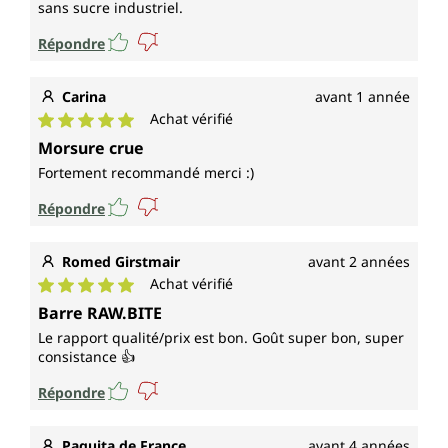
sans sucre industriel.
Répondre
Carina
avant 1 année
Achat vérifié
Note moyenne de 5 sur 5 étoiles
Morsure crue
Fortement recommandé merci :)
Répondre
Romed Girstmair
avant 2 années
Achat vérifié
Note moyenne de 5 sur 5 étoiles
Barre RAW.BITE
Le rapport qualité/prix est bon. Goût super bon, super
consistance 👍
Répondre
Paquita de France
avant 4 années