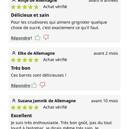
Antje de Allemagne
avant 6 années
Achat vérifié
Note moyenne de 5 sur 5 étoiles
Délicieux et sain
Pour les crudivores qui aiment grignoter quelque
chose de sucré, c'est exactement ce qu'il faut.
Répondre
1
Elke de Allemagne
avant 2 mois
Achat vérifié
Note moyenne de 5 sur 5 étoiles
Très bon
Ces barres sont délicieuses !
Répondre
Suzana Jamnik de Allemagne
avant 10 mois
Achat vérifié
Note moyenne de 5 sur 5 étoiles
Excellent
Je suis très enthousiaste. Très bon goût, pas du tout
lourd à l'estomac, je dirais même très sain. Je