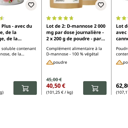
ne de 4.5 sur 5 étoiles
Note moyenne de 4.7 sur 5 étoiles
Note 
 Plus - avec du
Lot de 2: D-mannose 2 000
Lot d
, de la
mg par dose journalière -
avec 
e, de la
2 x 200 g de poudre - par
canne
, B3 et B7 - 300
Unimedica
vitam
 soluble contenant
Complément alimentaire à la
Poudre
e - par
300 g
nose, de la
D-mannose - 100 % végétal
conte
a
Unim
, du MSM, des
de la
poudre
po
des minéraux et de
des vi
e rouge
de la 
Prix de vente :
45,00 €
Prix régulier :
ier :
Prix 
40,50 €
62,8
g)
(101,25 € / kg)
(107,1