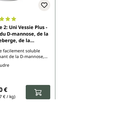
moyenne de 5 sur 5 étoiles
e 2: Uni Vessie Plus -
du D-mannose, de la
berge, de la
ine C, B3 et B7 - 2 x
 facilement soluble
 de poudre - par
nant de la D‑mannose,
edica
 canneberge, du MSM,
udre
tamines, des minéraux et
betterave rouge
régulier :
0 €
7 € / kg)