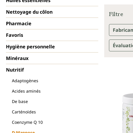
Huiles essentielles
Nettoyage du côlon
Filtre
Pharmacie
Fabrica
Favoris
Évaluat
Hygiène personnelle
Minéraux
Nutritif
Adaptogènes
Acides aminés
De base
Carténoïdes
Coenzyme Q 10
D-Mannose