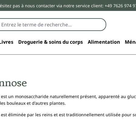
ésitez pas à nous contacter via notre service client: +49 7626 974 9
Livres
Droguerie & soins du corps
Alimentation
Mén
nnose
est un monosaccharide naturellement présent, apparenté au gluco
es bouleaux et d'autres plantes.
st éliminée par les reins et est traditionnellement utilisée pour so