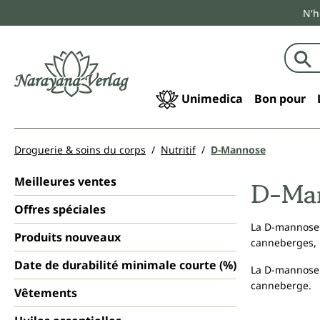
N'h
echerche
Passer à la navigation principale
Unimedica
Bon pour
Droguerie & soins du corps
Nutritif
D-Mannose
Meilleures ventes
D-Ma
Offres spéciales
La D-mannose 
Produits nouveaux
canneberges, l
Date de durabilité minimale courte (%)
La D-mannose e
canneberge.
Vêtements