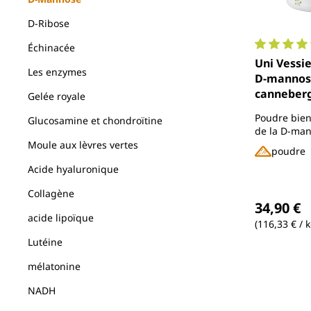
D-Ribose
Échinacée
Note moyen
Uni Vessie
Les enzymes
D-mannose
canneberg
Gelée royale
vitamine C
Poudre bien
Glucosamine et chondroïtine
g de poudr
de la D-man
Unimedic
canneberge
Moule aux lèvres vertes
poudre
vitamines, 
Acide hyaluronique
la betterav
Collagène
Prix régul
34,90 €
acide lipoïque
(116,33 € / k
Lutéine
mélatonine
NADH