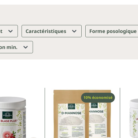
nt
Caractéristiques
Forme posologique
ion min.
Réduction
10% économisé