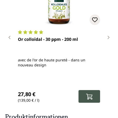
Note moyenne de 5 sur 5 étoiles
Note
Or colloïdal - 30 ppm - 200 ml
Arge
avec de l'or de haute pureté - dans un
Haute
nouveau design
élevé
Li
Prix régulier :
Prix
27,80 €
15,
(139,00 € / l)
(79,00
Produktinformationen