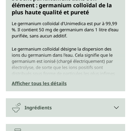
élément : germanium colloïdal de la
plus haute qualité et pureté
Le germanium colloïdal d'Unimedica est pur à 99,99
%. Il contient 50 mg de germanium dans 1 litre d'eau
purifiée, sans aucun additif.
Le germanium colloïdal désigne la dispersion des
ions du germanium dans l'eau. Cela signifie que le
germanium est ionisé (chargé électriquement) par
électrolyse, de sorte que les ions positifs sont
distribués sous forme de particules les plus infimes
dans l'eau ultra-pure.
Afficher tous les détails
Afin d'éviter que les ions ne se déchargent trop
rapidement, le germanium colloïdal doit être
conservé au frais, à l'abri de la lumière et à l'écart des
Ingrédients
champs de tension tels que les réfrigérateurs, les
fours à micro-ondes et autres appareils électriques/
électroniques.