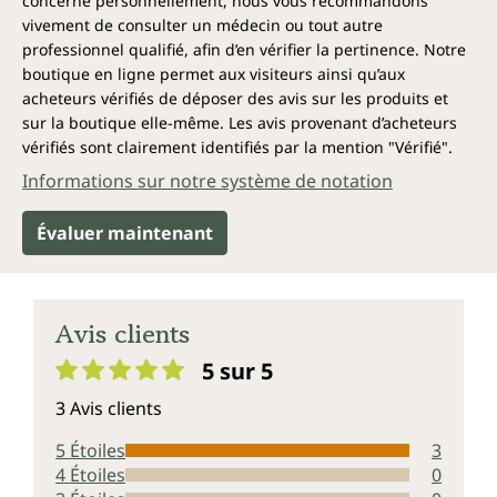
concerne personnellement, nous vous recommandons
Consignes importantes
vivement de consulter un médecin ou tout autre
professionnel qualifié, afin d’en vérifier la pertinence. Notre
Lire et comprendre les consignes de sécurité avant
boutique en ligne permet aux visiteurs ainsi qu’aux
utilisation. Éviter le rejet dans l'environnement.
acheteurs vérifiés de déposer des avis sur les produits et
Éliminer le contenu/récipient conformément à la
sur la boutique elle-même. Les avis provenant d’acheteurs
législation nationale. Éliminer conformément à la
vérifiés sont clairement identifiés par la mention "Vérifié".
réglementation en vigueur. Éviter l'inhalation. En cas
Informations sur notre système de notation
de contact avec les yeux, rincer abondamment à l'eau
froide pendant au moins 10 minutes. Tenir hors de
portée des enfants.
Évaluer maintenant
CAS-Nr.: 7440-56-4, EG-Nr.: 231-164-3, UFI: J03X-
U838-300U-Q4XV
Avis clients
5 sur 5
Note moyenne de 5 sur 5 étoiles
3 Avis clients
5 Étoiles
3
4 Étoiles
0