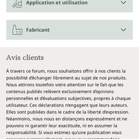
Application et utilisation
Une découverte brillante
Le germanium est un métalloïde argenté, c'est-à-dire
qu'il possède à la fois les propriétés d'un métal et de
Fabricant
non-métaux. Il est principalement obtenu lors de
l'extraction du zinc.
Son existence a été prédite par le scientifique russe
Avis clients
Mendeleïev à l'aide du tableau périodique des
éléments et a été prouvée pour la première fois par
Á travers ce forum, nous souhaitons offrir à nos clients la
le chimiste allemand Clemens Winkler en 1885. C'est
possibilité d’échanger librement au sujet de nos produits.
de là que vient l'appellation germanium.
Nous attirons toutefois votre attention sur le fait que les
contenus publiés relèvent exclusivement d’opinions
Chaque flacon de germanium colloïdal d'Unimedica
personnelles et d’évaluations subjectives, propres à chaque
contient 200 ml de la dispersion la plus pure.
utilisateur. Ces déclarations n’engagent que leurs auteurs.
Mentions de danger
Elles sont publiées dans le cadre de la liberté d’expression.
Néanmoins, nous nous en distançons expressément et ne
pouvons ni garantir leur exactitude, ni en assumer la
responsabilité. Si vous estimez qu’une publication vous