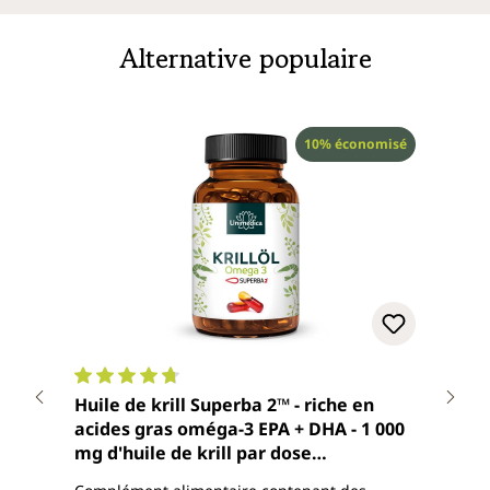
Alternative populaire
Réduction
10% économisé
Note moyenne de 4.7 sur 5 étoiles
Note
Huile de krill Superba 2™ - riche en
Huil
acides gras oméga-3 EPA + DHA - 1 000
9 d'
mg d'huile de krill par dose
dose
quotidienne (2 capsules) - 120 capsules
gélu