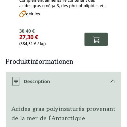
Complément alimentaire contenant des
Compl
de gel dur (Licaps®) - offre
acides gras oméga-3, des phospholipides et
press
exceptionnelle
de l'astaxanthine - formule améliorée sans
gélules
g
arômes
Prix de vente :
30,40 €
Prix régulier :
Prix
27,30 €
12,
(384,51 € / kg)
(71,4
Produktinformationen
Description
Acides gras polyinsaturés provenant
de la mer de l'Antarctique