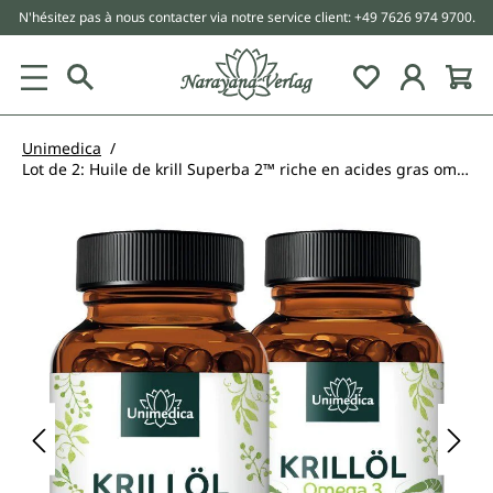
N'hésitez pas à nous contacter via notre service client: +49 7626 974 9700.
tenu principal
Unimedica
Lot de 2: Huile de krill Superba 2™ riche en acides gras oméga-3 EPA + DHA - 1 000 mg d'huile de krill par dose quotidienne (2 capsules) 2 x 120 capsules de gel dur
Ignorer la galerie d'images