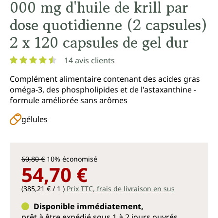
000 mg d'huile de krill par
dose quotidienne (2 capsules)
2 x 120 capsules de gel dur
14 avis clients
Note moyenne de 4.5 sur 5 étoiles
Complément alimentaire contenant des acides gras
oméga-3, des phospholipides et de l'astaxanthine -
formule améliorée sans arômes
gélules
60,80 €
10% économisé
54,70 €
(385,21 € / 1 )
Prix TTC, frais de livraison en sus
Disponible immédiatement,
prêt à être expédié sous 1 à 2 jours ouvrés