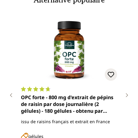
Note moyenne de 4.8 sur 5 étoiles
Note
OPC forte - 800 mg d'extrait de pépins
OPC 
de raisin par dose journalière (2
dose
gélules) - 180 gélules - obtenu par
conc
extraction aqueuse - par Unimedica
Uni
issu de raisins français et extrait en France
Comp
issus
gélules
g