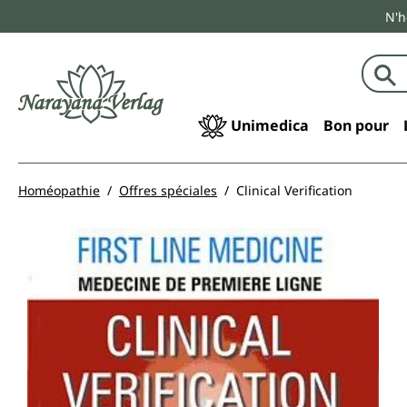
N'h
echerche
Passer à la navigation principale
Unimedica
Bon pour
Homéopathie
Offres spéciales
Clinical Verification
Ignorer la galerie d'images