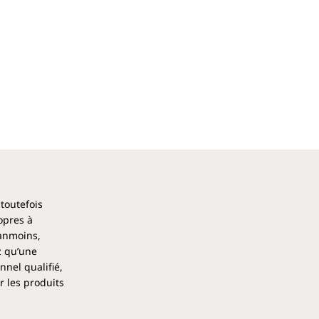
 toutefois
opres à
éanmoins,
z qu’une
nel qualifié,
r les produits