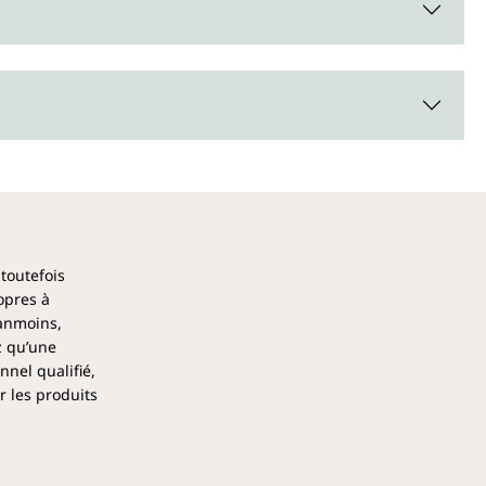
 toutefois
opres à
éanmoins,
z qu’une
nel qualifié,
r les produits