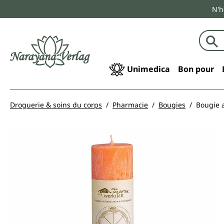
N'h
echerche
Passer à la navigation principale
Unimedica
Bon pour
Droguerie & soins du corps
Pharmacie
Bougies
Bougie a
Ignorer la galerie d'images