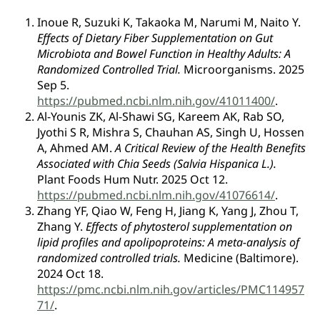
Inoue R, Suzuki K, Takaoka M, Narumi M, Naito Y.
Effects of Dietary Fiber Supplementation on Gut
Microbiota and Bowel Function in Healthy Adults: A
Randomized Controlled Trial.
Microorganisms. 2025
Sep 5.
https://pubmed.ncbi.nlm.nih.gov/41011400/
.
Al-Younis ZK, Al-Shawi SG, Kareem AK, Rab SO,
Jyothi S R, Mishra S, Chauhan AS, Singh U, Hossen
A, Ahmed AM.
A Critical Review of the Health Benefits
Associated with Chia Seeds (Salvia Hispanica L.).
Plant Foods Hum Nutr. 2025 Oct 12.
https://pubmed.ncbi.nlm.nih.gov/41076614/
.
Zhang YF, Qiao W, Feng H, Jiang K, Yang J, Zhou T,
Zhang Y.
Effects of phytosterol supplementation on
lipid profiles and apolipoproteins: A meta-analysis of
randomized controlled trials.
Medicine (Baltimore).
2024 Oct 18.
https://pmc.ncbi.nlm.nih.gov/articles/PMC114957
71/
.