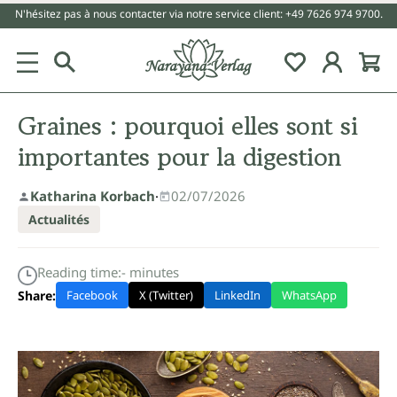
N'hésitez pas à nous contacter via notre service client: +49 7626 974 9700.
tenu principal
Graines : pourquoi elles sont si
importantes pour la digestion
Katharina Korbach
·
02/07/2026
Actualités
Reading time:
-
minutes
Share:
Facebook
X (Twitter)
LinkedIn
WhatsApp