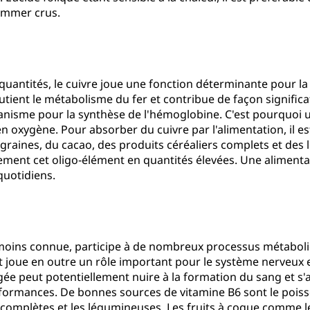
ommer crus.
quantités, le cuivre joue une fonction déterminante pour la
tient le métabolisme du fer et contribue de façon significati
ganisme pour la synthèse de l'hémoglobine. C'est pourquoi 
 en oxygène. Pour absorber du cuivre par l'alimentation, 
 graines, du cacao, des produits céréaliers complets et des 
ement cet oligo‑élément en quantités élevées. Une alimenta
quotidiens.
oins connue, participe à de nombreux processus métaboliqu
t joue en outre un rôle important pour le système nerveux 
gée peut potentiellement nuire à la formation du sang et 
rformances. De bonnes sources de vitamine B6 sont le poisso
s complètes et les légumineuses. Les fruits à coque comme les