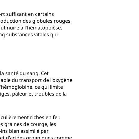
t suffisant en certains
production des globules rouges,
eut nuire à l'hématopoïèse.
nq substances vitales qui
la santé du sang. Cet
able du transport de l'oxygène
d'hémoglobine, ce qui limite
ges, pâleur et troubles de la
culièrement riches en fer.
es graines de courge, les
oins bien assimilé par
C et d'acides organiques comme