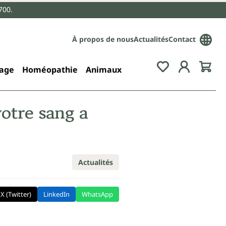
700.
À propos de nous
Actualités
Contact
age
Homéopathie
Animaux
votre sang a
Actualités
X (Twitter)
LinkedIn
WhatsApp