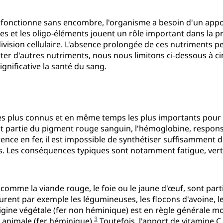
fonctionne sans encombre, l'organisme a besoin d'un appor
nes et les oligo‑éléments jouent un rôle important dans la 
 division cellulaire. L'absence prolongée de ces nutriments p
ter d'autres nutriments, nous nous limitons ci‑dessous à ci
gnificative la santé du sang.
 les plus connus et en même temps les plus importants pour 
it partie du pigment rouge sanguin, l'hémoglobine, respons
ence en fer, il est impossible de synthétiser suffisamment 
es. Les conséquences typiques sont notamment fatigue, verti
 comme la viande rouge, le foie ou le jaune d'œuf, sont parti
urent par exemple les légumineuses, les flocons d'avoine, l
'origine végétale (fer non héminique) est en règle générale m
3
e animale (fer héminique).
Toutefois, l'apport de vitamine 