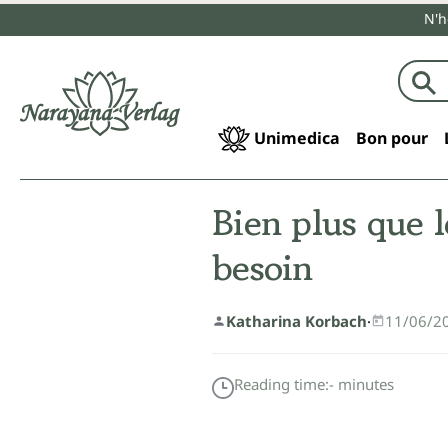
N'h
echerche
Passer à la navigation principale
Unimedica
Bon pour
Bien plus que l
besoin
Katharina Korbach
·
11/06/2
Reading time:
-
minutes