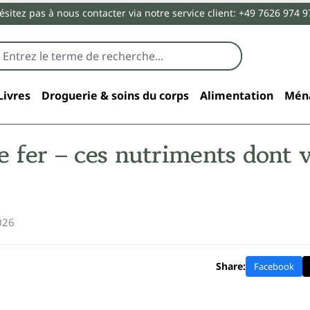
ésitez pas à nous contacter via notre service client: +49 7626 974 9
Livres
Droguerie & soins du corps
Alimentation
Mén
e fer – ces nutriments dont 
026
Share:
Facebook