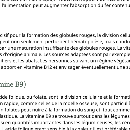
ns l'alimentation peut augmenter l'absorption du fer conten
cisif pour la formation des globules rouges, la division cell
peut non seulement perturber l'hématopoïèse, mais condu
par une maturation insuffisante des globules rouges. La vi
 d'origine animale. Les sources adaptées sont par exemple la
laitiers et les abats. Les personnes suivant un régime végéta
ur apport en vitamine B12 et envisager éventuellement une 
amine B9)
ide folique, ou folate, sont la division cellulaire et la forma
sion rapide, comme celles de la moelle osseuse, sont partic
en folates peut nuire à la formation du sang et, tout comm
stique. La vitamine B9 se trouve surtout dans les légumes 
si en quantités importantes dans les légumineuses, les cér
. L'acide folique étant sensible à la chaleur, il est préférab