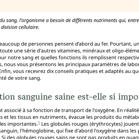
 du sang, l'organisme a besoin de différents nutriments qui, entr
division cellulaire.
 beaucoup de personnes pensent d’abord au fer. Pourtant, 
 toute une série d'autres vitamines, minéraux et oligo‑élém
ur notre sang et quelles fonctions ils remplissent respecti
lus, nous vous présentons les principaux paramètres de lab
 Enfin, vous recevrez dix conseils pratiques et adaptés au q
té de votre sang.
ion sanguine saine est-elle si impo
 associé à sa fonction de transport de l'oxygène. En réalit
s et les tissus en nutriments, évacue les produits du métab
1
les importantes.
Les globules rouges (érythrocytes) jouent u
anguin, l'hémoglobine, qui fixe d'abord l'oxygène dans les
e. Si des globules rouges sains ne sont pas produits en quant