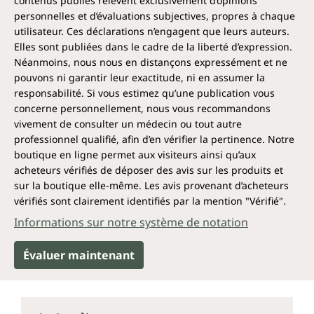
contenus publiés relèvent exclusivement d’opinions
Les comprimés sont fabriqués en Allemagne à partir
personnelles et d’évaluations subjectives, propres à chaque
de la matière première de marque MK7 All-Trans de
utilisateur. Ces déclarations n’engagent que leurs auteurs.
haute qualité. La ménaquinone-7 (MK7) reste active
Elles sont publiées dans le cadre de la liberté d’expression.
dans l'organisme pendant plusieurs jours après la
Néanmoins, nous nous en distançons expressément et ne
prise.
pouvons ni garantir leur exactitude, ni en assumer la
responsabilité. Si vous estimez qu’une publication vous
Peut-on simplement manger les «
concerne personnellement, nous vous recommandons
vitamines pour les os » ?
vivement de consulter un médecin ou tout autre
professionnel qualifié, afin d’en vérifier la pertinence. Notre
La vitamine D se trouve dans le foie, mais
boutique en ligne permet aux visiteurs ainsi qu’aux
pratiquement pas dans les fruits et légumes. Comme
le corps ne peut pas la produire suffisamment sans
acheteurs vérifiés de déposer des avis sur les produits et
beaucoup de soleil, un complément est très utile.
sur la boutique elle-même. Les avis provenant d’acheteurs
Contrairement à la K1, la vitamine K2 est également
vérifiés sont clairement identifiés par la mention "Vérifié".
plus rare dans les aliments. On la trouve surtout
Informations sur notre système de notation
dans les aliments d'origine animale et les ferments
(par exemple le natto ou la choucroute).
Évaluer maintenant
Pourquoi compléter avec des
comprimés de D3/K2 ?