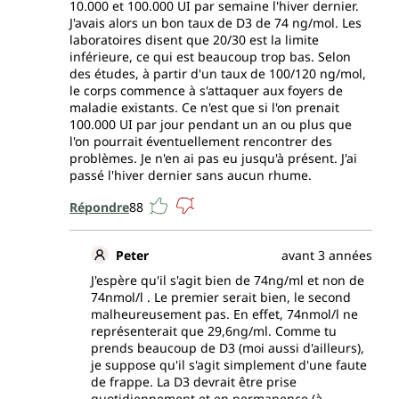
10.000 et 100.000 UI par semaine l'hiver dernier.
J'avais alors un bon taux de D3 de 74 ng/mol. Les
laboratoires disent que 20/30 est la limite
inférieure, ce qui est beaucoup trop bas. Selon
des études, à partir d'un taux de 100/120 ng/mol,
le corps commence à s'attaquer aux foyers de
maladie existants. Ce n'est que si l'on prenait
100.000 UI par jour pendant un an ou plus que
l'on pourrait éventuellement rencontrer des
problèmes. Je n'en ai pas eu jusqu'à présent. J'ai
passé l'hiver dernier sans aucun rhume.
Répondre
88
Peter
avant 3 années
J'espère qu'il s'agit bien de 74ng/ml et non de
74nmol/l . Le premier serait bien, le second
malheureusement pas. En effet, 74nmol/l ne
représenterait que 29,6ng/ml. Comme tu
prends beaucoup de D3 (moi aussi d'ailleurs),
je suppose qu'il s'agit simplement d'une faute
de frappe. La D3 devrait être prise
quotidiennement et en permanence (à