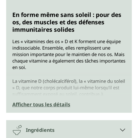
En forme même sans soleil : pour des
os, des muscles et des défenses
immunitaires solides
Les « vitamines des os » D et K forment une équipe
indissociable. Ensemble, elles remplissent une
mission importante pour le maintien de nos os. Mais
chaque vitamine a également des tâches importantes
en soi.
La vitamine D (cholécalciférol), la « vitamine du soleil
» D, que notre corps produit lui-même lorsqu'il est
suffisamment exposé au soleil, contribue à
l'absorption et à l'utilisation du calcium et du
Afficher tous les détails
phosphore et au taux normal de calcium dans le
sang, au maintien d'une fonction musculaire normale
et de dents normales, et contribue au
fonctionnement normal du système immunitaire.
Ingrédients