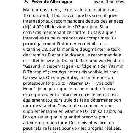
Peter de Allemagne
avant 3 années
Malheureusement, je ne l'ai lu que maintenant.
Conformément aux dispositions légales, cette
Tout d'abord, il faut savoir que les scientifiques
association de vitamine D3 pure et de vitamine K2
internationaux recommandent depuis des années
pure (MK7 All-Trans) est exempte de conservateurs et
déjà 4.000 UI de vitamine D3 par jour. Si tu
ne contient aucun additif tel que des arômes, des
convertis maintenant ce chiffre, tu sais à quels
colorants ou des stabilisants, ni de stéarate de
intervalles tu peux prendre ces comprimés. Tu
magnésium ; elle est également sans OGM, sans
peux également t'informer en détail sur la
lactose, sans gluten et sans gélatine. Le produit est
vitamine D3, sur la manière d'augmenter le taux
végétarien. Le comprimé contient des agents de
de vitamine D et sur le dosage. Je recommande à
remplissage réduits en cellulose microcristalline afin
cet effet le livre du Dr. med. Raimund von Helden :
"Gesund in sieben Tagen - Erfolge mit der Vitamin
de faciliter le dosage et l'ingestion.
D-Therapie" ; (est également disponible ici chez
Narayana). Ou sur youtube, la conférence du
Fabriqué en Allemagne
professeur Jörg Spitz : Vitamin D - "Hype oder
Hope". Je ne peux que le recommander à tous
Ce produit combiné vitamine D3/K2 d'Unimedica est
ceux qui veulent s'informer correctement. Il est
fabriqué en Allemagne dans des installations
également toujours utile de faire déterminer son
certifiées.
taux de vitamine D avant de commencer une
supplémentation en vitamine D3. On sait alors où
l'on en est et quelle quantité prendre pour
atteindre un bon taux. Des mois plus tard, on
peut refaire le test pour voir les progrès réalisés.