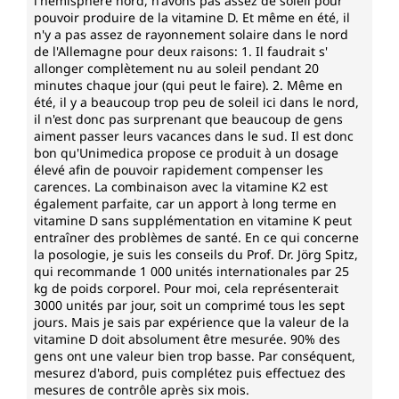
l'hémisphère nord, n'avons pas assez de soleil pour
pouvoir produire de la vitamine D. Et même en été, il
n'y a pas assez de rayonnement solaire dans le nord
de l'Allemagne pour deux raisons: 1. Il faudrait s'
allonger complètement nu au soleil pendant 20
minutes chaque jour (qui peut le faire). 2. Même en
été, il y a beaucoup trop peu de soleil ici dans le nord,
il n'est donc pas surprenant que beaucoup de gens
aiment passer leurs vacances dans le sud. Il est donc
bon qu'Unimedica propose ce produit à un dosage
élevé afin de pouvoir rapidement compenser les
carences. La combinaison avec la vitamine K2 est
également parfaite, car un apport à long terme en
vitamine D sans supplémentation en vitamine K peut
entraîner des problèmes de santé. En ce qui concerne
la posologie, je suis les conseils du Prof. Dr. Jörg Spitz,
qui recommande 1 000 unités internationales par 25
kg de poids corporel. Pour moi, cela représenterait
3000 unités par jour, soit un comprimé tous les sept
jours. Mais je sais par expérience que la valeur de la
vitamine D doit absolument être mesurée. 90% des
gens ont une valeur bien trop basse. Par conséquent,
mesurez d'abord, puis complétez puis effectuez des
mesures de contrôle après six mois.