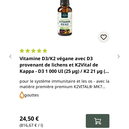
Note moyenne de 5 sur 5 étoiles
Note
Vitamine D3/K2 végane avec D3
Vita
provenant de lichens et K2Vital de
prol
Kappa - D3 1 000 UI (25 µg) / K2 21 µg (1
K2 p
goutte) par dose journalière - 30 ml -
tous
pour le système immunitaire et les os - avec la
avec
de Unimedica
Uni
matière première premium K2VITAL® MK7
MK7 
All-trans de Kappa
gouttes
c
Prix régulier :
Prix
24,50 €
19,
(816,67 € / l)
(433,