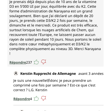
maintien d'une ossature normale
Je prenais déjà depuis plus de 10 ans de la vitamine
D3 en 5'000 UI par jour, équilibrée avec du K2. Cette
maintien d'une fonction musculaire
forme d'administration de Narayana est un grand
normale
soulagement. Bien que j'ai déclaré un dépôt de 20
maintien de dents normales
jours, je prends cette D3/K2 2 fois par semaine, le
fonctionnement normal du système
dimanche et le mercredi. Ce produit est très efficace,
immunitaire et a une fonction dans la
surtout lorsque les nuages artificiels de Chem, qui
division cellulaire.
recouvrent toute l'Europe, ne laissent passer aucun
rayon de soleil pendant 10 jours. Nous portons le soleil
dans notre cœur métaphysiquement et D3/K2 le
La vitamine K (ménaquinone)
complète physiquement au niveau 3D. Merci Narayana
!
contribue à la
Répondre
237
coagulation sanguine normale
Kerstin Rupprecht de Allemagne
avant 3 années
maintien d'une ossature normale
Je suis une nouvelle🤣donc je peux prendre un
comprimé une fois par semaine ? Est-ce que c'est
*Allégations de santé autorisées par l'Autorité
correct ? L.G. Kerstin
européenne de sécurité des aliments.
Répondre
4
Végétarien et sans les additifs
suivants