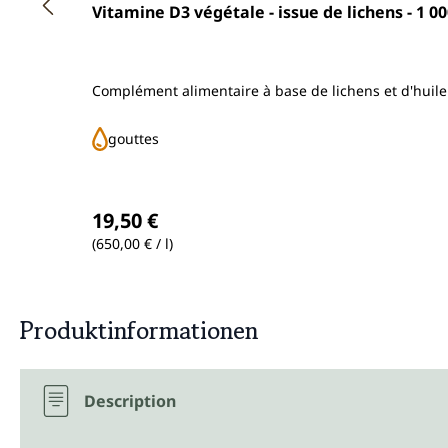
Note moyenne de 4.7 sur 5 étoiles
Vitamine D3 végétale - issue de lichens - 1 00
Complément alimentaire à base de lichens et d'huil
gouttes
Prix régulier :
19,50 €
(650,00 € / l)
Produktinformationen
Description