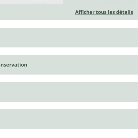
La vitamine K2 contribue à :
Afficher tous les détails
une bonne coagulatio
maintien d'une ossatu
La vitamine D contribue à :
l'absorption et à l'ut
un taux normal de cal
nservation
maintien d'une ossatu
la fonction musculair
La vitamine D joue éga
cellulaire.