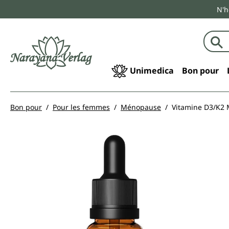
N'h
echerche
Passer à la navigation principale
Unimedica
Bon pour
Bon pour
Pour les femmes
Ménopause
Vitamine D3/K2 M
Ignorer la galerie d'images