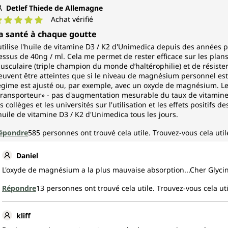
Detlef Thiede de Allemagne
Achat vérifié
ote moyenne de 5 sur 5 étoiles
a santé à chaque goutte
'utilise l'huile de vitamine D3 / K2 d'Unimedica depuis des année
essus de 40ng / ml. Cela me permet de rester efficace sur les plans
usculaire (triple champion du monde d’haltérophilie) et de résister
euvent être atteintes que si le niveau de magnésium personnel est 
égime est ajusté ou, par exemple, avec un oxyde de magnésium. Le
transporteur» - pas d'augmentation mesurable du taux de vitamine
es collèges et les universités sur l'utilisation et les effets positif
'huile de vitamine D3 / K2 d'Unimedica tous les jours.
épondre
585
personnes ont trouvé cela utile.
Trouvez-vous cela util
Daniel
L'oxyde de magnésium a la plus mauvaise absorption...Cher Glycin
Répondre
13
personnes ont trouvé cela utile.
Trouvez-vous cela uti
kliff