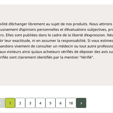
ibilité d’échanger librement au sujet de nos produits. Nous attirons
clusivement d’opinions personnelles et d’évaluations subjectives, pr
rs. Elles sont publiées dans le cadre de la liberté d’expression. N
 leur exactitude, ni en assumer la responsabilité. Si vous estime
ndons vivement de consulter un médecin ou tout autre profession
aux visiteurs ainsi qu’aux acheteurs vérifiés de déposer des avis su
fiés sont clairement identifiés par la mention "Vérifié".
Page
Page
Page
Page
Page
1
2
3
4
5
6
18