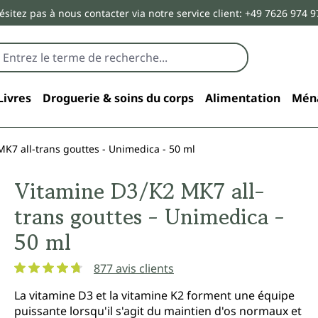
ésitez pas à nous contacter via notre service client: +49 7626 974 9
Livres
Droguerie & soins du corps
Alimentation
Mén
K7 all-trans gouttes - Unimedica - 50 ml
Vitamine D3/K2 MK7 all-
trans gouttes - Unimedica -
50 ml
877 avis clients
Note moyenne de 4.8 sur 5 étoiles
La vitamine D3 et la vitamine K2 forment une équipe
puissante lorsqu'il s'agit du maintien d'os normaux et