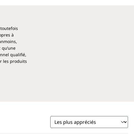
 toutefois
opres à
éanmoins,
z qu’une
nel qualifié,
r les produits