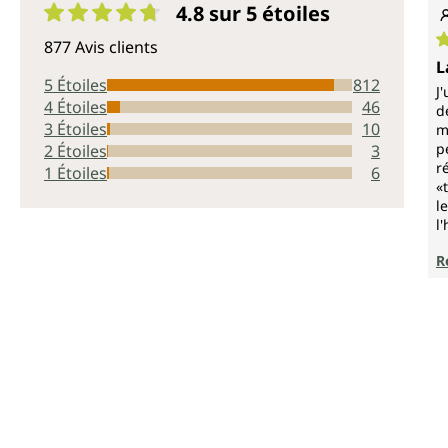
4.8 sur 5
étoiles
Note moyenne de 4.8 sur 5 étoiles
877 Avis clients
N
L
5 Étoiles
812
J
4 Étoiles
46
d
3 Étoiles
10
m
p
2 Étoiles
3
r
1 Étoiles
6
«
l
l
R