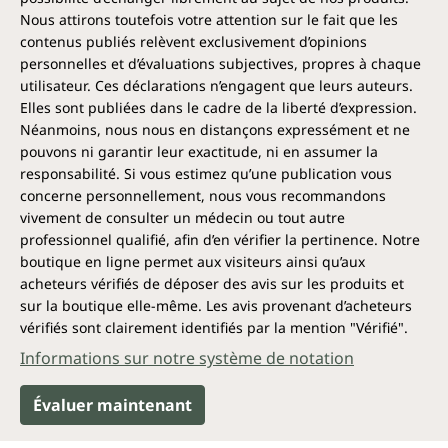
Qu'est-ce que la racine de réglisse ?
Nous attirons toutefois votre attention sur le fait que les
contenus publiés relèvent exclusivement d’opinions
Notre tisane à la racine de réglisse BIO est fabriquée
personnelles et d’évaluations subjectives, propres à chaque
à partir de racines de véritable réglisse
utilisateur. Ces déclarations n’engagent que leurs auteurs.
soigneusement sélectionnées et coupées. C'est une
Elles sont publiées dans le cadre de la liberté d’expression.
plante herbacée qui appartient à la famille des
Néanmoins, nous nous en distançons expressément et ne
légumineuses. Après la floraison, les racines sont
pouvons ni garantir leur exactitude, ni en assumer la
récoltées et traitées en automne.
responsabilité. Si vous estimez qu’une publication vous
concerne personnellement, nous vous recommandons
La réglisse, qui est une plante qui a besoin de
vivement de consulter un médecin ou tout autre
chaleur, pousse surtout dans la région
méditerranéenne et en Asie occidentale.
professionnel qualifié, afin d’en vérifier la pertinence. Notre
boutique en ligne permet aux visiteurs ainsi qu’aux
Où des ingrédients aussi merveilleux
acheteurs vérifiés de déposer des avis sur les produits et
sur la boutique elle-même. Les avis provenant d’acheteurs
peuvent-ils également se trouver ?
vérifiés sont clairement identifiés par la mention "Vérifié".
Alors que la racine de réglisse est la principale source
Informations sur notre système de notation
de glycyrrhizine, les flavonoïdes sont également
présents dans tout un éventail de fruits et légumes.
Évaluer maintenant
Les saponines, quant à elles, se trouvent dans
certains haricots, légumineuses et autres plantes.