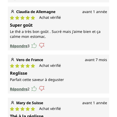
Claudia de Allemagne
avant 1 année
Achat vérifié
Note moyenne de 5 sur 5 étoiles
Super goût
Le thé a très bon goût . Sucré mais j'aime bien et ça
calme mon estomac.
Répondre
3
Vero de France
avant 7 mois
Achat vérifié
Note moyenne de 5 sur 5 étoiles
Reglisse
Parfait cette saveur à deguster
Répondre
2
Mary de Suisse
avant 1 année
Achat vérifié
Note moyenne de 5 sur 5 étoiles
Thé à la réglisse