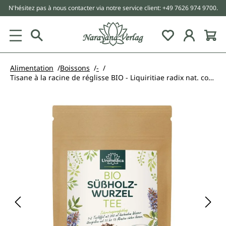
N'hésitez pas à nous contacter via notre service client: +49 7626 974 9700.
tenu principal
Alimentation
Boissons
-
Tisane à la racine de réglisse BIO - Liquiritiae radix nat. conc. bio. - non pelée et coupée - 250 g - par Unimedica
Ignorer la galerie d'images