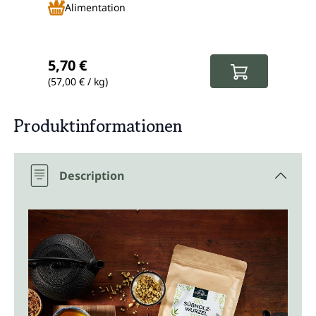
Alimentation
A
Prix régulier :
Prix
5,70 €
8,5
(57,00 € / kg)
(85,0
Produktinformationen
Description