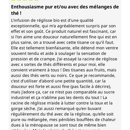
Note moyenne de 5 sur 5 étoiles
Enthousiasme pur et/ou avec des mélanges de
thé !
L'infusion de réglisse bio est d'une qualité
exceptionnelle, qui m'a agréablement surpris par son
effet et son goût. Ce produit naturel est fascinant, car
si l'on aime une douceur naturellement fine qui est en
plus saine, on a trouvé avec cette tisane ce qu'il faut.
Elle est tellement bienfaisante, elle détend mon ventre
souvent tendu et aide à soulager la sensation de
pression et de crampe. J'ai essayé la racine de réglisse
avec x sortes de thés différents et pour moi, elle
convient vraiment à tous ! Des tisanes aux fruits, mais
aussi des thés verts ou noirs. Ce que je recommande,
c'est d'utiliser d'abord une petite quantité, car la
douceur est forte et aussi fine (pas facile à décrire),
mais j'adore ça, car ce n'est pas comparable au sucre
industriel et ça n'abîme pas les dents du tout ! La
racine de réglisse m'aide à lutter contre la toux et la
gorge sèche. J'ai aussi remarqué qu'en buvant
régulièrement du thé avec de la réglisse, qu'elle soit
pure ou mélangée, mes pénibles bouffées de chaleur
dues à la ménopause se sont tout de même bien