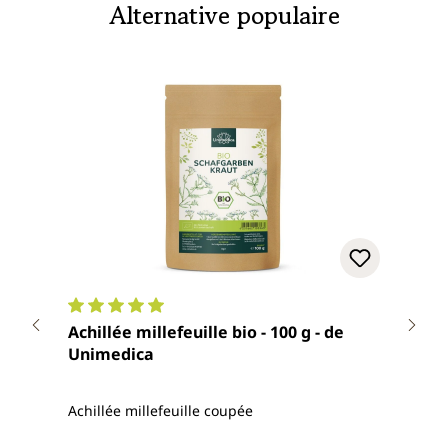
Alternative populaire
Note moyenne de 5 sur 5 étoiles
Note
Achillée millefeuille bio - 100 g - de
Infu
Unimedica
d'Er
Achillée millefeuille coupée
conca
contr