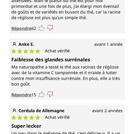
atténuées. Mais le plaisir du thé est pour moi
primordial et une fois de plus, j'ai élargi mon éventail
de goûts et de variétés en buvant du thé, car la racine
de réglisse est plus qu'un simple thé.
Répondre
62
Anke E.
avant 1 année
Achat vérifié
Note moyenne de 5 sur 5 étoiles
Faiblesse des glandes surrénales
Ma naturopathe a testé le thé aux racines de réglisse
avec de la vitamine C tamponnée et il m'aide à lutter
contre mon insuffisance surrénale. En plus, elle a très
bon goût.
Répondre
15
Cordula de Allemagne
avant 2 années
Achat vérifié
Note moyenne de 5 sur 5 étoiles
Super lecker
Un peu dans le mélange de thé, c'est délicieux. Il a un