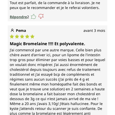
Tout est parfait, de la commande à la livraison. Je ne
peux que le recommander et je le referai volontiers.
Répondre
2
Pema
avant 3 mois
Note moyenne de 5 sur 5 étoiles
Magic Bromelaine !!!! Et polyvalente.
J'ai commencé par une autre marque. Celle bien plus
chère avant d'arriver ici, pour un lipome de l'intestin
trop gros pour éliminer par voies basses et pour lequel
on voulait donc m'opérer. J'ai aussi énormément de
cholestérol depuis toujours avec refus de traitement
traditionnel et j'ai essayé bcp de compléments et
régimes sans aucun succès (j'ai près de 4 g et
finalement même mon homéopathe fait des bonds et
veut que je trouve une solution) en 2 semaines a haute
dose la bromelaine a fait baisser mon cholestérol en
dessous de 3g ce qui n'est jamais arrivé de ma vie !
Même a 20 ans j'avais 3,10g! J'étais hallucinee. Pour le
kyste j'attends retour du scanner je suis confiante. De
plus comme la bromelaine est légèrement anti