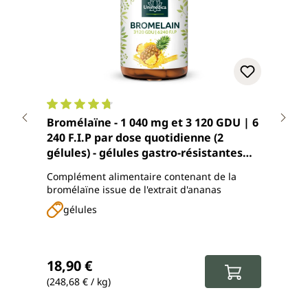
Note moyenne de 4.8 sur 5 étoiles
Note
Bromélaïne - 1 040 mg et 3 120 GDU | 6
Extrai
240 F.I.P par dose quotidienne (2
dose
gélules) - gélules gastro-résistantes
Uni
DR® - 120 gélules - de Unimedica
Complément alimentaire contenant de la
Compl
bromélaïne issue de l'extrait d'ananas
- iss
gélules
g
Prix régulier :
Prix
18,90 €
15,
(248,68 € / kg)
(222,