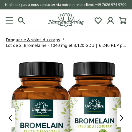
N'hésitez pas à nous contacter via notre service client: +49 7626 974 9700.
tenu principal
Droguerie & soins du corps
Lot de 2: Bromelaïne - 1040 mg et 3.120 GDU | 6.240 F.I.P par dose journalière (2 gélules) - avec DR® Caps entériques - 2 x 120 gélules - par Unimedica
Ignorer la galerie d'images