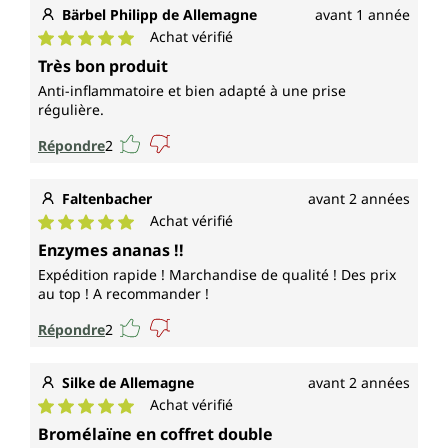
Bärbel Philipp de Allemagne
avant 1 année
Achat vérifié
Note moyenne de 5 sur 5 étoiles
Très bon produit
Anti-inflammatoire et bien adapté à une prise
régulière.
Répondre
2
Faltenbacher
avant 2 années
Achat vérifié
Note moyenne de 5 sur 5 étoiles
Enzymes ananas !!
Expédition rapide ! Marchandise de qualité ! Des prix
au top ! A recommander !
Répondre
2
Silke de Allemagne
avant 2 années
Achat vérifié
Note moyenne de 5 sur 5 étoiles
Bromélaïne en coffret double