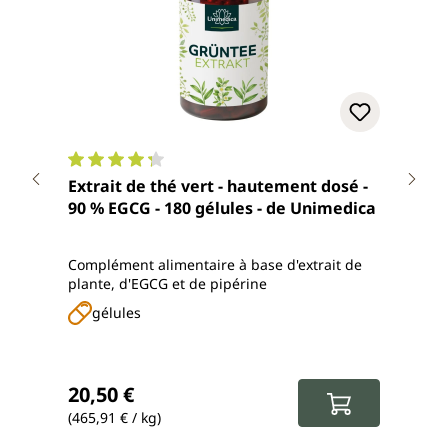
Note moyenne de 4.3 sur 5 étoiles
Note
Extrait de thé vert - hautement dosé -
Ashwaga
90 % EGCG - 180 gélules - de Unimedica
journal
- 18
Complément alimentaire à base d'extrait de
Witha
plante, d'EGCG et de pipérine
biolo
gélules
g
Prix régulier :
Prix
20,50 €
16,
(465,91 € / kg)
(128,