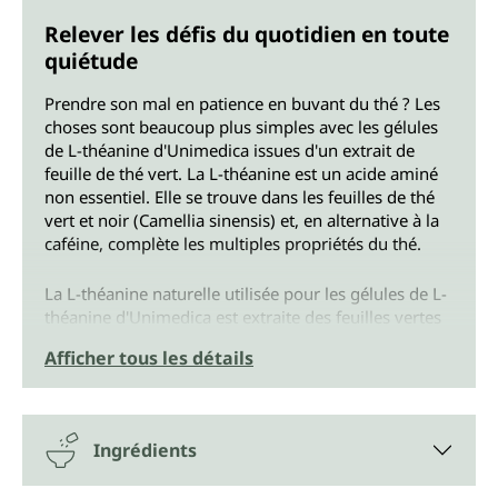
Relever les défis du quotidien en toute
quiétude
Prendre son mal en patience en buvant du thé ? Les
choses sont beaucoup plus simples avec les gélules
de L-théanine d'Unimedica issues d'un extrait de
feuille de thé vert. La L-théanine est un acide aminé
non essentiel. Elle se trouve dans les feuilles de thé
vert et noir (Camellia sinensis) et, en alternative à la
caféine, complète les multiples propriétés du thé.
La L-théanine naturelle utilisée pour les gélules de L-
théanine d'Unimedica est extraite des feuilles vertes
du théier. La teneur en théanine du thé vert est en
Afficher tous les détails
effet supérieure à celle du thé noir fermenté.
Chaque boîte de L-théanine d'Unimedica contient 60
gélules. Cela correspond à un approvisionnement de
Ingrédients
3 semaines.