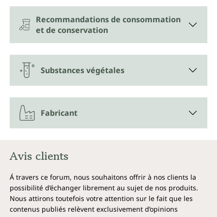
Produit végan et exempt des additifs
suivants
Recommandations de consommation
et de conservation
Conformément aux exigences légales, les gélules de
L-théanine d'Unimedica sont exemptes de
conservateurs, d'additifs tels que des colorants, des
stabilisants ou du stéarate de magnésium, ainsi que
Substances végétales
d'OGM, de lactose et de gluten, et sont véganes.
Fabricant
Avis clients
Á travers ce forum, nous souhaitons offrir à nos clients la
possibilité d’échanger librement au sujet de nos produits.
Nous attirons toutefois votre attention sur le fait que les
contenus publiés relèvent exclusivement d’opinions