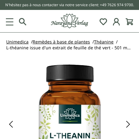
N'hésitez pas à nous contacter via notre service client: +49 7626 974 9700.
tenu principal
Unimedica
Remèdes à base de plantes
Théanine
L-théanine issue d'un extrait de feuille de thé vert - 501 mg par dose journalière - 60 gélules - par Unimedica
Ignorer la galerie d'images