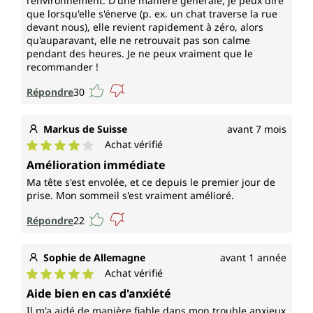
l'environnement. D'une manière générale, je peux dire
que lorsqu'elle s'énerve (p. ex. un chat traverse la rue
devant nous), elle revient rapidement à zéro, alors
qu'auparavant, elle ne retrouvait pas son calme
pendant des heures. Je ne peux vraiment que le
recommander !
Répondre
30
Markus de Suisse
avant 7 mois
Achat vérifié
Note moyenne de 4 sur 5 étoiles
Amélioration immédiate
Ma tête s'est envolée, et ce depuis le premier jour de
prise. Mon sommeil s'est vraiment amélioré.
Répondre
22
Sophie de Allemagne
avant 1 année
Achat vérifié
Note moyenne de 5 sur 5 étoiles
Aide bien en cas d'anxiété
Il m'a aidé de manière fiable dans mon trouble anxieux