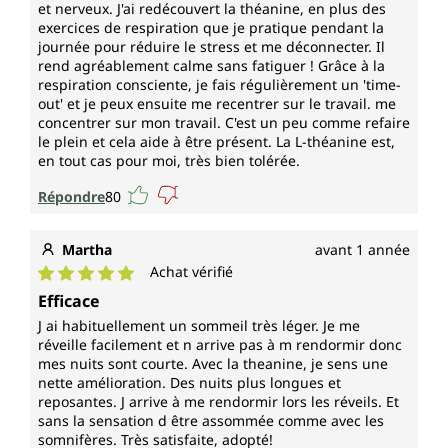
et nerveux. J'ai redécouvert la théanine, en plus des
exercices de respiration que je pratique pendant la
journée pour réduire le stress et me déconnecter. Il
rend agréablement calme sans fatiguer ! Grâce à la
respiration consciente, je fais régulièrement un 'time-
out' et je peux ensuite me recentrer sur le travail. me
concentrer sur mon travail. C'est un peu comme refaire
le plein et cela aide à être présent. La L-théanine est,
en tout cas pour moi, très bien tolérée.
Répondre
80
Martha
avant 1 année
Achat vérifié
Note moyenne de 5 sur 5 étoiles
Efficace
J ai habituellement un sommeil très léger. Je me
réveille facilement et n arrive pas à m rendormir donc
mes nuits sont courte. Avec la theanine, je sens une
nette amélioration. Des nuits plus longues et
reposantes. J arrive à me rendormir lors les réveils. Et
sans la sensation d être assommée comme avec les
somnifères. Très satisfaite, adopté!