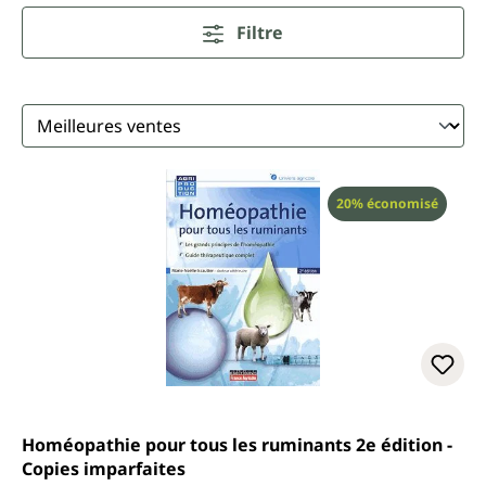
Filtre
Réduction
20% économisé
Homéopathie pour tous les ruminants 2e édition -
Copies imparfaites