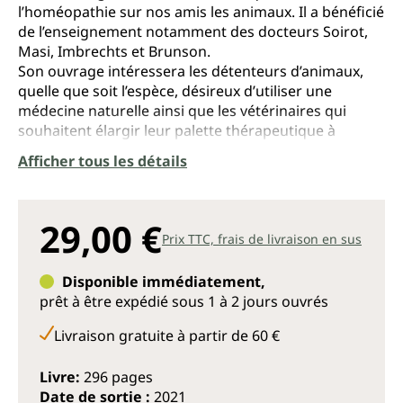
l’homéopathie sur nos amis les animaux. Il a bénéficié
de l’enseignement notamment des docteurs Soirot,
Masi, Imbrechts et Brunson.
Son ouvrage intéressera les détenteurs d’animaux,
quelle que soit l’espèce, désireux d’utiliser une
médecine naturelle ainsi que les vétérinaires qui
souhaitent élargir leur palette thérapeutique à
l’homéopathie, et plus largement, les médecins
Afficher tous les détails
homéopathes, souvent intrigués par l’homéopathie
vétérinaire, car elle leur donne des arguments
imparables face aux détracteurs de l’homéopathie,
29,00 €
mais aussi parce que l’homéopathie vétérinaire
Prix TTC, frais de livraison en sus
représente un champ d’expérimentation, dans les
maladies graves ou les pathologies de groupe par
Disponible immédiatement,
exemple.
prêt à être expédié sous 1 à 2 jours ouvrés
Intérêt de l’homéopathie en médecine vétérinaire
Livraison gratuite à partir de 60 €
L’animal exprime sa souffrance pure, sans rationaliser
ni justifier ce qui lui arrive, tout comme le ferait un
Livre:
296 pages
enfant, il nous montre ses émotions et ses réactions
Date de sortie :
2021
telles qu’il les vit. La vie de l’animal étant