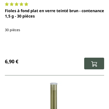
Note moyenne de 4.9 sur 5 étoiles
Fioles à fond plat en verre teinté brun - contenance
1,5 g - 30 pièces
30 pièces
Prix régulier :
6,90 €