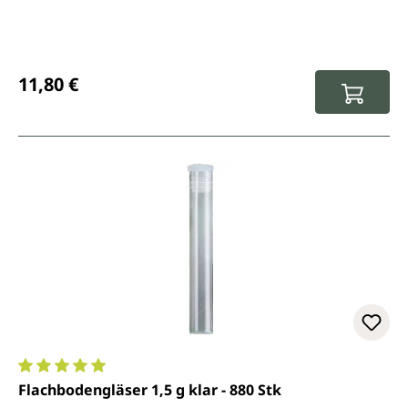
Prix régulier :
11,80 €
Note moyenne de 5 sur 5 étoiles
Flachbodengläser 1,5 g klar - 880 Stk