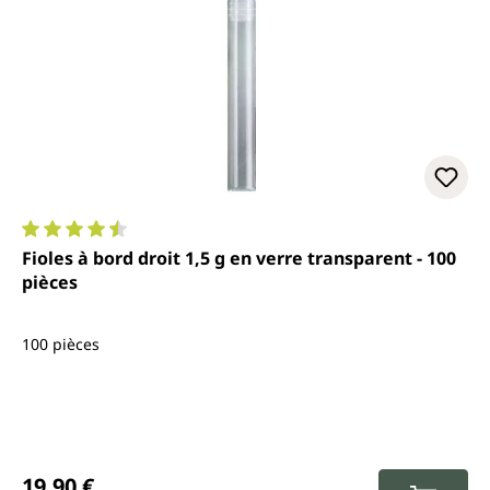
Note moyenne de 4.6 sur 5 étoiles
Fioles à bord droit 1,5 g en verre transparent - 100
pièces
100 pièces
Prix régulier :
19,90 €