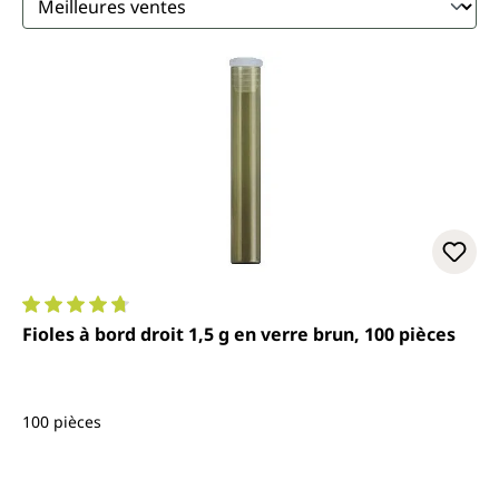
Note moyenne de 4.8 sur 5 étoiles
Fioles à bord droit 1,5 g en verre brun, 100 pièces
100 pièces