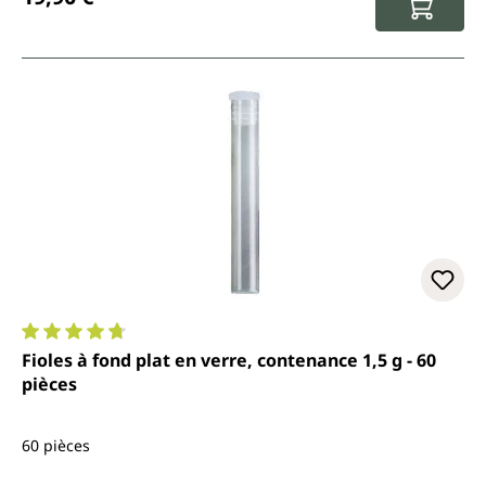
Note moyenne de 4.7 sur 5 étoiles
Fioles à fond plat en verre, contenance 1,5 g - 60
pièces
60 pièces