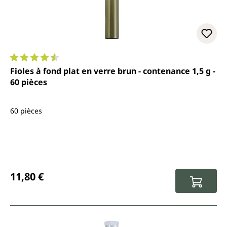
Note moyenne de 4.4 sur 5 étoiles
Fioles à fond plat en verre brun - contenance 1,5 g -
60 pièces
60 pièces
Prix régulier :
11,80 €