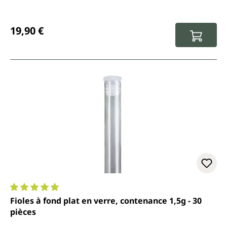
Prix régulier :
19,90 €
Note moyenne de 4.9 sur 5 étoiles
Fioles à fond plat en verre, contenance 1,5g - 30
pièces