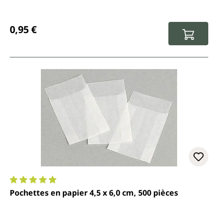
Prix régulier :
0,95 €
Note moyenne de 4.9 sur 5 étoiles
Pochettes en papier 4,5 x 6,0 cm, 500 pièces