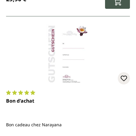
Note moyenne de 5 sur 5 étoiles
Bon d'achat
Bon cadeau chez Narayana