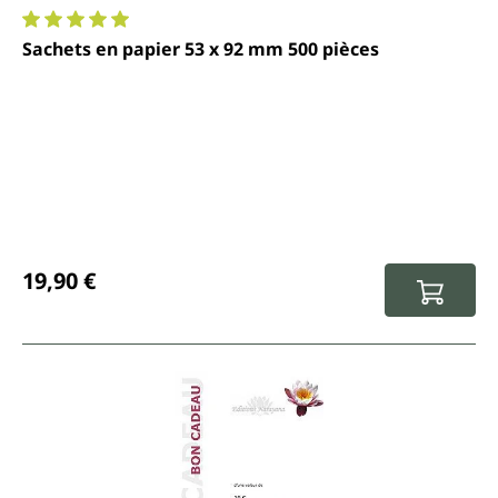
Note moyenne de 5 sur 5 étoiles
Sachets en papier 53 x 92 mm 500 pièces
Prix régulier :
19,90 €