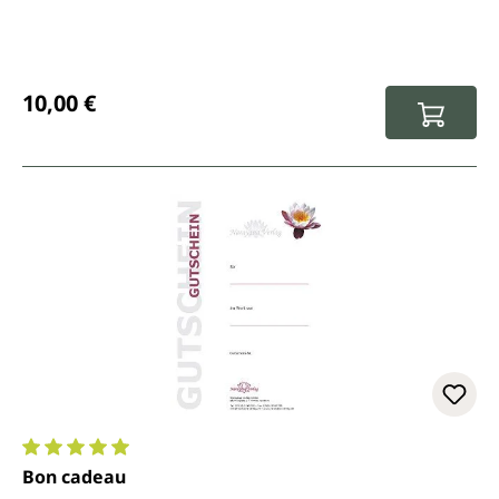
Prix régulier :
10,00 €
Note moyenne de 5 sur 5 étoiles
Bon cadeau