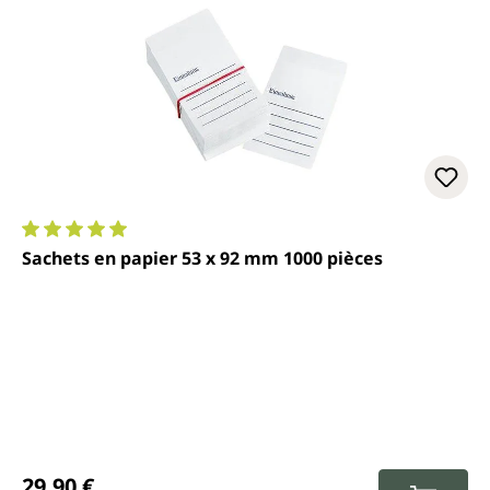
Note moyenne de 5 sur 5 étoiles
Sachets en papier 53 x 92 mm 1000 pièces
Prix régulier :
29,90 €