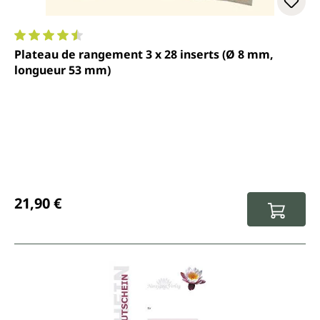
Note moyenne de 4.6 sur 5 étoiles
Plateau de rangement 3 x 28 inserts (Ø 8 mm,
longueur 53 mm)
Prix régulier :
21,90 €